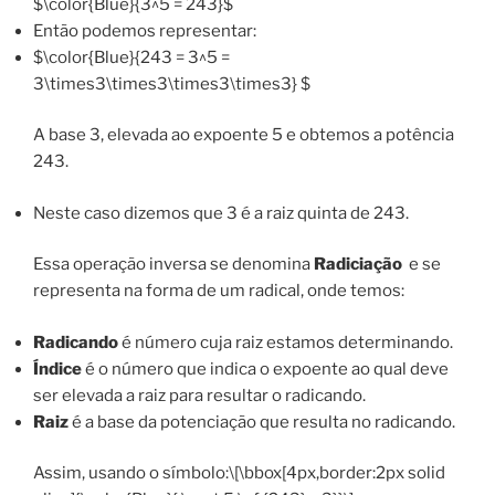
$\color{Blue}{3^5 = 243}$
Então podemos representar:
$\color{Blue}{243 = 3^5 =
3\times3\times3\times3\times3} $
A base 3, elevada ao expoente 5 e obtemos a potência
243.
Neste caso dizemos que 3 é a raiz quinta de 243.
Essa operação inversa se denomina
Radiciação
e se
representa na forma de um radical, onde temos:
Radicando
é número cuja raiz estamos determinando.
Índice
é o número que indica o expoente ao qual deve
ser elevada a raiz para resultar o radicando.
Raiz
é a base da potenciação que resulta no radicando.
Assim, usando o símbolo:\[\bbox[4px,border:2px solid