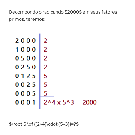
Decompondo o radicando $2000$ em seus fatores
primos, teremos:
$\root 6 \of {{2^4}\cdot {5^3}}=?$