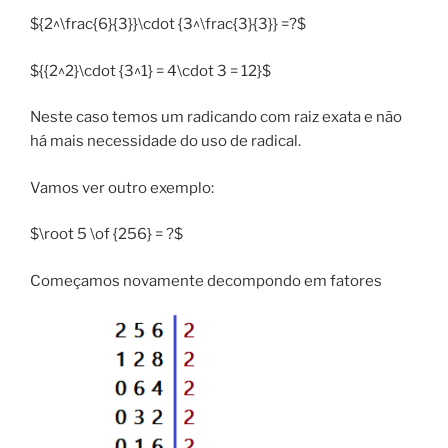
${2^\frac{6}{3}}\cdot {3^\frac{3}{3}} =?$
${{2^2}\cdot {3^1} = 4\cdot 3 = 12}$
Neste caso temos um radicando com raiz exata e não
há mais necessidade do uso de radical.
Vamos ver outro exemplo:
$\root 5 \of {256} = ?$
Começamos novamente decompondo em fatores