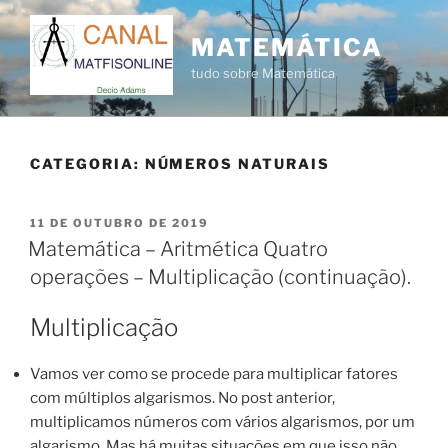
Pular
para
MATEMÁTICA
o
tudo sobre Matemática
conteúdo
CATEGORIA:
NÚMEROS NATURAIS
PUBLICADO
11 DE OUTUBRO DE 2019
EM
Matemática – Aritmética Quatro
operações – Multiplicação (continuação).
Multiplicação
Vamos ver como se procede para multiplicar fatores
com múltiplos algarismos. No post anterior,
multiplicamos números com vários algarismos, por um
algarismo. Mas há muitas situações em que isso não