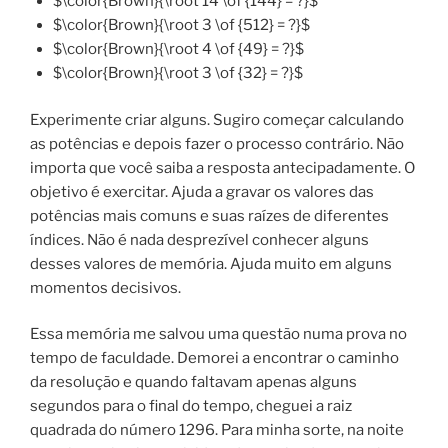
$\color{Brown}{\root 14 \of {144} = ?}$
$\color{Brown}{\root 3 \of {512} = ?}$
$\color{Brown}{\root 4 \of {49} = ?}$
$\color{Brown}{\root 3 \of {32} = ?}$
Experimente criar alguns. Sugiro começar calculando
as potências e depois fazer o processo contrário. Não
importa que você saiba a resposta antecipadamente. O
objetivo é exercitar. Ajuda a gravar os valores das
potências mais comuns e suas raízes de diferentes
índices. Não é nada desprezível conhecer alguns
desses valores de memória. Ajuda muito em alguns
momentos decisivos.
Essa memória me salvou uma questão numa prova no
tempo de faculdade. Demorei a encontrar o caminho
da resolução e quando faltavam apenas alguns
segundos para o final do tempo, cheguei a raiz
quadrada do número 1296. Para minha sorte, na noite