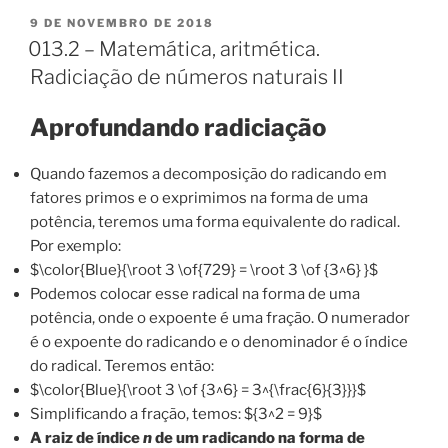
PUBLICADO
9 DE NOVEMBRO DE 2018
EM
013.2 – Matemática, aritmética.
Radiciação de números naturais II
Aprofundando radiciação
Quando fazemos a decomposição do radicando em
fatores primos e o exprimimos na forma de uma
potência, teremos uma forma equivalente do radical.
Por exemplo:
$\color{Blue}{\root 3 \of{729} = \root 3 \of {3^6} }$
Podemos colocar esse radical na forma de uma
potência, onde o expoente é uma fração. O numerador
é o expoente do radicando e o denominador é o índice
do radical. Teremos então:
$\color{Blue}{\root 3 \of {3^6} = 3^{\frac{6}{3}}}$
Simplificando a fração, temos: ${3^2 = 9}$
A raiz de índice
n
de um radicando na forma de