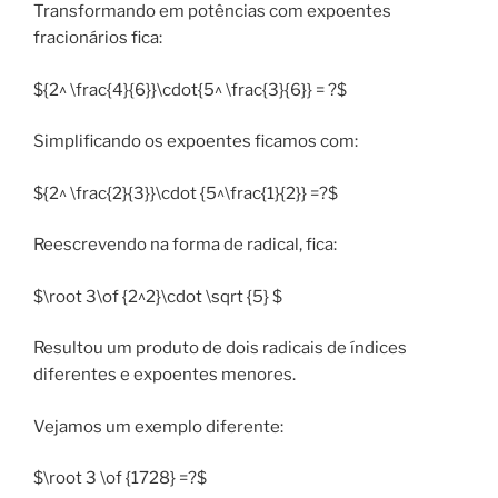
Transformando em potências com expoentes
fracionários fica:
${2^ \frac{4}{6}}\cdot{5^ \frac{3}{6}} = ?$
Simplificando os expoentes ficamos com:
${2^ \frac{2}{3}}\cdot {5^\frac{1}{2}} =?$
Reescrevendo na forma de radical, fica:
$\root 3\of {2^2}\cdot \sqrt {5} $
Resultou um produto de dois radicais de índices
diferentes e expoentes menores.
Vejamos um exemplo diferente:
$\root 3 \of {1728} =?$