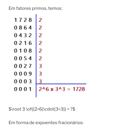
Em fatores primos, temos:
$\root 3 \of{{2^6}\cdot{3^3}} = ?$
Em forma de expoentes fracionários: