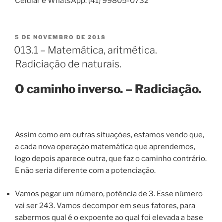
Celular e WhatsApp: (41) 99805-0732
PUBLICADO
5 DE NOVEMBRO DE 2018
EM
013.1 – Matemática, aritmética.
Radiciação de naturais.
O caminho inverso. – Radiciação.
Assim como em outras situações, estamos vendo que,
a cada nova operação matemática que aprendemos,
logo depois aparece outra, que faz o caminho contrário.
E não seria diferente com a potenciação.
Vamos pegar um número, potência de 3. Esse número
vai ser 243. Vamos decompor em seus fatores, para
sabermos qual é o expoente ao qual foi elevada a base