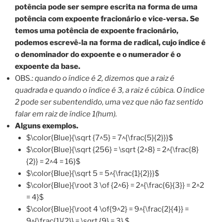
potência pode ser sempre escrita na forma de uma
potência com expoente fracionário e vice-versa. Se
temos uma potência de expoente fracionário,
podemos escrevê-la na forma de radical, cujo índice é
o denominador do expoente e o numerador é o
expoente da base.
OBS.:
quando o índice é 2, dizemos que a raiz é
quadrada e quando o índice é 3, a raiz é cúbica. O índice
2 pode ser subentendido, uma vez que não faz sentido
falar em raiz de índice 1(hum).
Alguns exemplos.
$\color{Blue}{\sqrt {7^5} = 7^{\frac{5}{2}}}$
$\color{Blue}{\sqrt {256} = \sqrt {2^8} = 2^{\frac{8}
{2}} = 2^4 = 16}$
$\color{Blue}{\sqrt 5 = 5^{\frac{1}{2}}}$
$\color{Blue}{\root 3 \of {2^6} = 2^{\frac{6}{3}} = 2^2
= 4}$
$\color{Blue}{\root 4 \of{9^2} = 9^{\frac{2}{4}} =
9^{\frac{1}{2}} = \sqrt {9} = 3} $