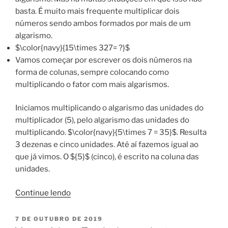
basta. É muito mais frequente multiplicar dois
números sendo ambos formados por mais de um
algarismo.
$\color{navy}{15\times 327= ?}$
Vamos começar por escrever os dois números na
forma de colunas, sempre colocando como
multiplicando o fator com mais algarismos.
Iniciamos multiplicando o algarismo das unidades do
multiplicador (5), pelo algarismo das unidades do
multiplicando. $\color{navy}{5\times 7 = 35}$. Resulta
3 dezenas e cinco unidades. Até aí fazemos igual ao
que já vimos. O ${5}$ (cinco), é escrito na coluna das
unidades.
“Matemática
Continue lendo
–
Aritmética
PUBLICADO
7 DE OUTUBRO DE 2019
EM