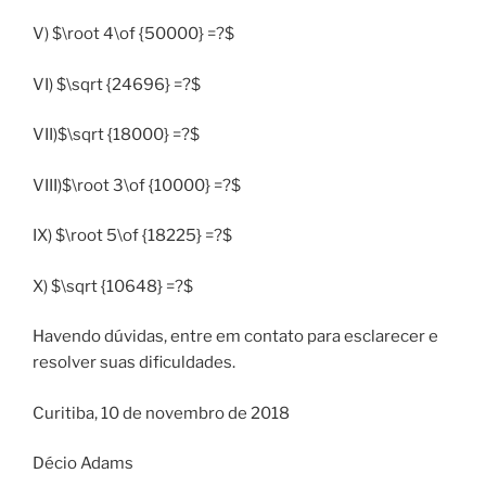
V) $\root 4\of {50000} =?$
VI) $\sqrt {24696} =?$
VII)$\sqrt {18000} =?$
VIII)$\root 3\of {10000} =?$
IX) $\root 5\of {18225} =?$
X) $\sqrt {10648} =?$
Havendo dúvidas, entre em contato para esclarecer e
resolver suas dificuldades.
Curitiba, 10 de novembro de 2018
Décio Adams