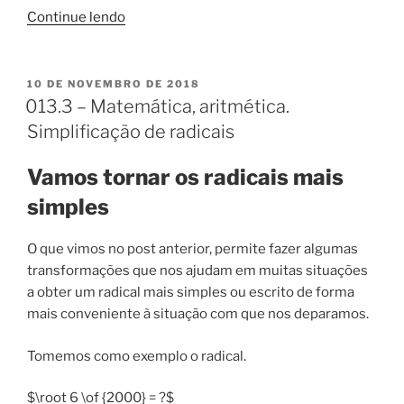
“013.4
Continue lendo
–
Matemática,
aritmética.
PUBLICADO
10 DE NOVEMBRO DE 2018
EM
Operações
013.3 – Matemática, aritmética.
com
Simplificação de radicais
radicais.”
Vamos tornar os radicais mais
simples
O que vimos no post anterior, permite fazer algumas
transformações que nos ajudam em muitas situações
a obter um radical mais simples ou escrito de forma
mais conveniente à situação com que nos deparamos.
Tomemos como exemplo o radical.
$\root 6 \of {2000} = ?$