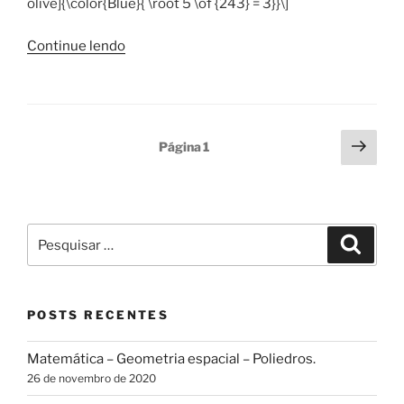
olive]{\color{Blue}{ \root 5 \of {243} = 3}}\]
“013.1
Continue lendo
–
Matemática,
aritmética.
Radiciação
Paginação
Próx
Página
1
de
pági
de
naturais.”
posts
Pesquisar
Pesqui
por:
POSTS RECENTES
Matemática – Geometria espacial – Poliedros.
26 de novembro de 2020