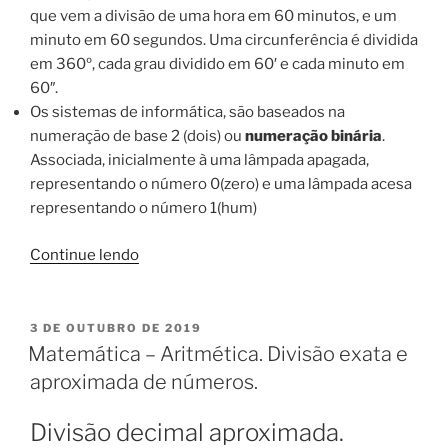
que vem a divisão de uma hora em 60 minutos, e um
minuto em 60 segundos. Uma circunferência é dividida
em 360º, cada grau dividido em 60′ e cada minuto em
60″.
Os sistemas de informática, são baseados na
numeração de base 2 (dois) ou
numeração binária
.
Associada, inicialmente à uma lâmpada apagada,
representando o número 0(zero) e uma lâmpada acesa
representando o número 1(hum)
“Matemática
Continue lendo
–
Teoria
dos
PUBLICADO
3 DE OUTUBRO DE 2019
EM
conjuntos.”
Matemática – Aritmética. Divisão exata e
aproximada de números.
Divisão decimal aproximada.