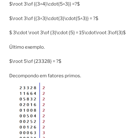
$\root 3\of {{3^4}\cdot{5^3}} =?$
$\root 3\of {{3^3}\cdot{3}\cdot{5^3}} = ?$
$ 3\cdot \root 3\of {3}\cdot {5} = 15\cdot\root 3\of{3}$
Último exemplo.
$\root 5\of {23328} = ?$
Decompondo em fatores primos.