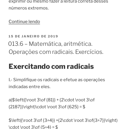
exprimir ou mesmo fazer a leitura correta desses
números extremos.
“Matemática
Continue lendo
–
Aritmética
PUBLICADO
15 DE JANEIRO DE 2019
EM
–
013.6 – Matemática, aritmética.
Notação
Operações com radicais. Exercícios.
exponencial
ou
Exercitando com radicais
científica”
I.- Simplifique os radicais e efetue as operações
indicadas entre eles.
a)$\left({\root 3\of {81}} + {2\cdot \root 3\of
{2187}}\right)\cdot \root 3\of {625} = $
$\left({\root 3\of {3^4}} +{2\cdot \root 3\of{3^7}}\right)
\cdot \root 3\of {5^4} = $