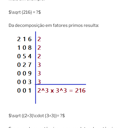
$\sqrt {216} = ?$
Da decomposição em fatores primos resulta:
$\sqrt {{2^3}\cdot {3^3}}= ?$