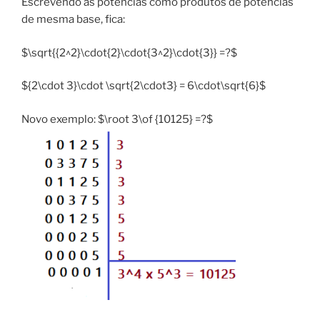
Escrevendo as potências como produtos de potências
de mesma base, fica:
$\sqrt{{2^2}\cdot{2}\cdot{3^2}\cdot{3}} =?$
${2\cdot 3}\cdot \sqrt{2\cdot3} = 6\cdot\sqrt{6}$
Novo exemplo: $\root 3\of {10125} =?$