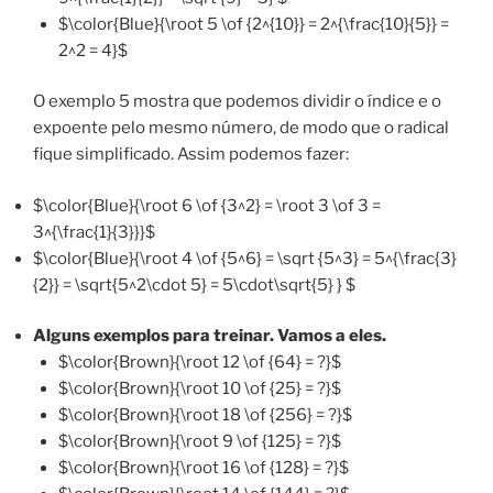
$\color{Blue}{\root 5 \of {2^{10}} = 2^{\frac{10}{5}} =
2^2 = 4}$
O exemplo 5 mostra que podemos dividir o índice e o
expoente pelo mesmo número, de modo que o radical
fique simplificado. Assim podemos fazer:
$\color{Blue}{\root 6 \of {3^2} = \root 3 \of 3 =
3^{\frac{1}{3}}}$
$\color{Blue}{\root 4 \of {5^6} = \sqrt {5^3} = 5^{\frac{3}
{2}} = \sqrt{5^2\cdot 5} = 5\cdot\sqrt{5} } $
Alguns exemplos para treinar. Vamos a eles.
$\color{Brown}{\root 12 \of {64} = ?}$
$\color{Brown}{\root 10 \of {25} = ?}$
$\color{Brown}{\root 18 \of {256} = ?}$
$\color{Brown}{\root 9 \of {125} = ?}$
$\color{Brown}{\root 16 \of {128} = ?}$