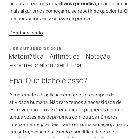
ou então teremos uma
dízima periódica
, quando um ou
mais algarismos começam a se repetir no quociente. O
melhor de tudo é fazer isso na prática.
“Matemática
Continue lendo
–
Aritmética.
PUBLICADO
1 DE OUTUBRO DE 2019
EM
Divisão
Matemática – Aritmética – Notação
exata
exponencial ou científica
e
aproximada
Epa! Que bicho é esse?
de
números.”
A matemática é aplicada em todos os campos da
atividade humana. Não raro temos a necessidade de
escrever números extremamente pequenos e outras
tantas vezes nos deparamos com outros números
imensamente grandes. Tanto em uma situação, quanto
em outra, acabamos ficando com dificuldades de