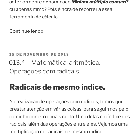
anteriormente denominado
Mínimo múltiplo comum?
ou apenas mmc? Pois é hora de recorrer a essa
ferramenta de cálculo.
“013.5
Continue lendo
Matemática,
aritmética.
Redução
PUBLICADO
15 DE NOVEMBRO DE 2018
EM
de
013.4 – Matemática, aritmética.
radicais
Operações com radicais.
ao
mesmo
Radicais de mesmo índice.
índice.”
Na realização de operações com radicais, temos que
prestar atenção em várias coisas, para seguirmos pelo
caminho correto e mais curto. Uma delas é o índice dos
radicais, além das operações entre eles. Vejamos uma
multiplicação de radicais de mesmo índice.