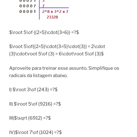
$\root 5\of {{2^5}\cdot{3^6}} =?$
$\root 5\of{{2^5}\cdot{3^5}\cdot{3}} = 2\cdot
{3}\cdot\root 5\of {3} = 6\cdot\root 5\of {3}$
Aproveite para treinar esse assunto. Simplifique os
radicais da listagem abaixo.
I) $\root 3\of {243} =?$
II) $\root 5\of {9216} =?$
III)$\sqrt {6912} =?$
IV)$\root 7\of {1024} =?$