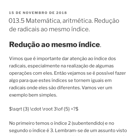
Matemática,
aritmética.
PUBLICADO
15 DE NOVEMBRO DE 2018
EM
Operações
013.5 Matemática, aritmética. Redução
com
de radicais ao mesmo índice.
radicais.
Exercícios.”
Redução ao mesmo índice
.
Vimos que é importante dar atenção ao índice dos
radicais, especialmente na realização de algumas
operações com eles. Então vejamos se é possível fazer
algo para que estes índices se tornem iguais em
radicais onde eles são diferentes. Vamos ver um
exemplo bem simples.
$\sqrt {3} \cdot \root 3\of {5} =?$
No primeiro temos o índice 2 (subentendido) e no
segundo o índice é 3. Lembram-se de um assunto visto