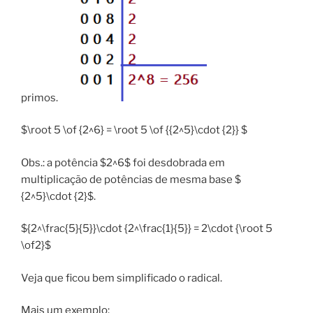
primos.
$\root 5 \of {2^6} = \root 5 \of {{2^5}\cdot {2}} $
Obs.: a potência $2^6$ foi desdobrada em
multiplicação de potências de mesma base $
{2^5}\cdot {2}$.
${2^\frac{5}{5}}\cdot {2^\frac{1}{5}} = 2\cdot {\root 5
\of2}$
Veja que ficou bem simplificado o radical.
Mais um exemplo: