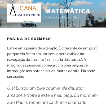
Pular
para
MATEMÁTICA
o
tudo sobre Matemática
conteúdo
PÁGINA DE EXEMPLO
Esta é uma página de exemplo. É diferente de um post
porque ela ficará em um local e será exibida na
navegação do seu site (na maioria dos temas). A
maioria das pessoas começa com uma página de
introdução aos potenciais visitantes do site. Ela pode
ser assim:
Olá! Eu sou um bike courrier de dia, ator
amador à noite e este é meu blog. Eu moro em
São Paulo, tenho um cachorro chamado