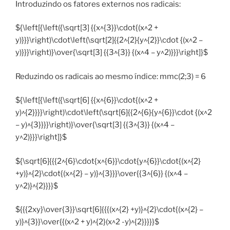
Introduzindo os fatores externos nos radicais:
${\left[{\left({\sqrt[3] {{x^{3}}\cdot{(x^2 +
y)}}}\right)\cdot\left(\sqrt[2]{{2^{2}{y^{2}}\cdot {(x^2 –
y)}}}\right)}\over{\sqrt[3] {{3^{3}} {(x^4 – y^2)}}}\right]}$
Reduzindo os radicais ao mesmo índice: mmc(2;3) = 6
${\left[{\left({\sqrt[6] {{x^{6}}\cdot{(x^2 +
y)^{2}}}}\right)\cdot\left(\sqrt[6]{{2^{6}{y^{6}}\cdot {(x^2
– y)^{3}}}}\right)}\over{\sqrt[3] {{3^{3}} {(x^4 –
y^2)}}}\right]}$
${\sqrt[6]{{{2^{6}\cdot{x^{6}}\cdot{y^{6}}\cdot{(x^{2}
+y)}^{2}\cdot{(x^{2} – y)}^{3}}}\over{{3^{6}} {(x^4 –
y^2)}^{2}}}}$
${{{2xy}\over{3}}\sqrt[6]{{{(x^{2} +y)}^{2}\cdot{(x^{2} –
y)}^{3}}\over{{(x^2 + y)^{2}(x^2 -y)^{2}}}}}$