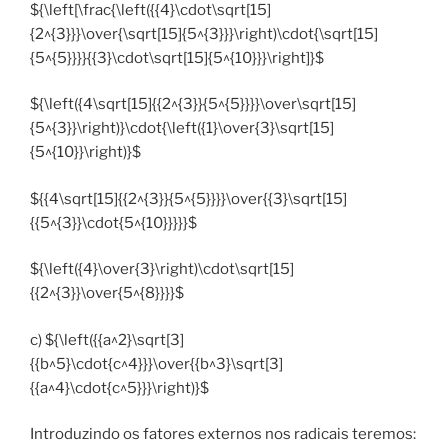
${\left[\frac{\left({{4}\cdot\sqrt[15]
{2^{3}}}\over{\sqrt[15]{5^{3}}}\right)\cdot{\sqrt[15]
{5^{5}}}}{{3}\cdot\sqrt[15]{5^{10}}}\right]}$
${\left({4\sqrt[15]{{2^{3}}{5^{5}}}}\over\sqrt[15]
{5^{3}}\right)}\cdot{\left({1}\over{3}\sqrt[15]
{5^{10}}\right)}$
${{4\sqrt[15]{{2^{3}}{5^{5}}}}\over{{3}\sqrt[15]
{{5^{3}}\cdot{5^{10}}}}}$
${\left({4}\over{3}\right)\cdot\sqrt[15]
{{2^{3}}\over{5^{8}}}}$
c) ${\left({{a^2}\sqrt[3]
{{b^5}\cdot{c^4}}}\over{{b^3}\sqrt[3]
{{a^4}\cdot{c^5}}}\right)}$
Introduzindo os fatores externos nos radicais teremos: