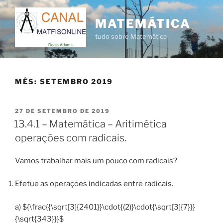
Pular
para
MATEMÁTICA
o
tudo sobre Matemática
conteúdo
MÊS:
SETEMBRO 2019
PUBLICADO
27 DE SETEMBRO DE 2019
EM
13.4.1 – Matemática – Aritimética
operações com radicais.
Vamos trabalhar mais um pouco com radicais?
Efetue as operações indicadas entre radicais.
a) ${\frac{{\sqrt[3]{2401}}\cdot{(2)}\cdot{\sqrt[3]{7}}}
{\sqrt{343}}}$