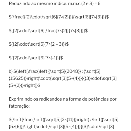
Reduzindo ao mesmo índice: m.m.c (2 e 3) = 6
${\frac{{{2}\cdot\sqrt[6]{7^{2}}}}{\sqrt[6]{7^{3}}}}$
${{2}\cdot\sqrt[6]{\frac{7^{2}}{7^{3}}}}$
${{2}\cdot\sqrt[6]{7^{2 – 3}}}$
${{2}\cdot\sqrt[6]{7^{-1}}}$
b) ${\left[\frac{\left({\sqrt[5]{2048}} : {\sqrt[5]
{15625}}\right)\cdot{\sqrt[3]{5^{4}}}}{{3}\cdot\sqrt[3]
{5^{2}}}\right]}$
Exprimindo os radicandos na forma de potências por
fatoração:
${\left[\frac{\left({\sqrt[5]{2^{11}}}\right) : \left({\sqrt[5]
{5^{6}}}\right)\cdot{\sqrt[3]{5^{4}}}}{{3}\cdot\sqrt[3]