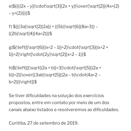
e)${{{(2x – y)}\cdot\sqrt[3]{2x + y}}\over{\sqrt[2]{(4x^{2}
– y^{2})}}}$
f) ${{{3a}\sqrt[2]{2a}} + {{5b}\sqrt[6]{8a^3}} –
{{2b}\sqrt[4]{4a^2}}}$
g)${\left[{\sqrt[6]{(x^2 – 1)}^2}\cdot{\sqrt[3]{(x^2 +
1)}^2}\right]\cdot{2y}\sqrt[2]{x^2 – 1}}$
h)${\left[{{\sqrt{(2a + b)}^3}\cdot{\sqrt[5]{(2a +
b)}^2}}\over{{3ab}\sqrt[5]{(2a – b)\cdot(4a^2 –
b^2)}}\right]}$
Se tiver dificuldades na solução dos exercícios
propostos, entre em contato por meio de um dos
canais abaixo listados e resolveremos as dificuldades.
Curitiba, 27 de setembro de 2019.