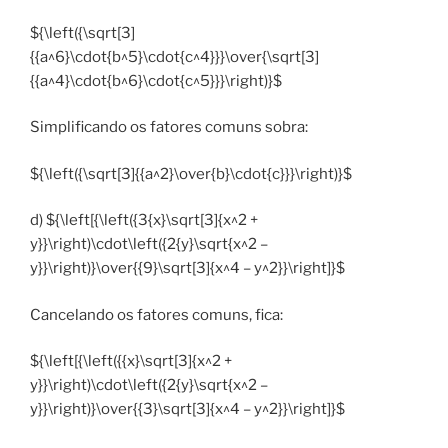
${\left({\sqrt[3]
{{a^6}\cdot{b^5}\cdot{c^4}}}\over{\sqrt[3]
{{a^4}\cdot{b^6}\cdot{c^5}}}\right)}$
Simplificando os fatores comuns sobra:
${\left({\sqrt[3]{{a^2}\over{b}\cdot{c}}}\right)}$
d) ${\left[{\left({3{x}\sqrt[3]{x^2 +
y}}\right)\cdot\left({2{y}\sqrt{x^2 –
y}}\right)}\over{{9}\sqrt[3]{x^4 – y^2}}\right]}$
Cancelando os fatores comuns, fica:
${\left[{\left({{x}\sqrt[3]{x^2 +
y}}\right)\cdot\left({2{y}\sqrt{x^2 –
y}}\right)}\over{{3}\sqrt[3]{x^4 – y^2}}\right]}$