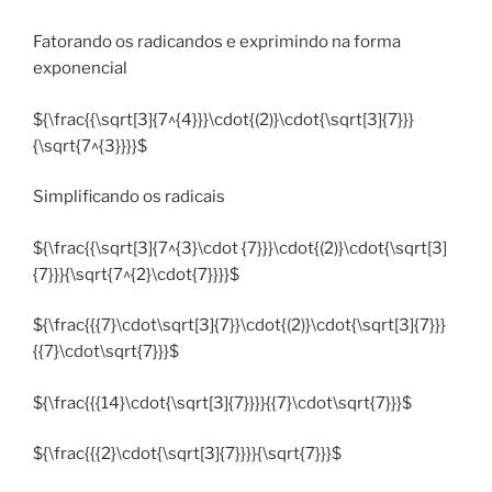
Fatorando os radicandos e exprimindo na forma
exponencial
${\frac{{\sqrt[3]{7^{4}}}\cdot{(2)}\cdot{\sqrt[3]{7}}}
{\sqrt{7^{3}}}}$
Simplificando os radicais
${\frac{{\sqrt[3]{7^{3}\cdot {7}}}\cdot{(2)}\cdot{\sqrt[3]
{7}}}{\sqrt{7^{2}\cdot{7}}}}$
${\frac{{{7}\cdot\sqrt[3]{7}}\cdot{(2)}\cdot{\sqrt[3]{7}}}
{{7}\cdot\sqrt{7}}}$
${\frac{{{14}\cdot{\sqrt[3]{7}}}}{{7}\cdot\sqrt{7}}}$
${\frac{{{2}\cdot{\sqrt[3]{7}}}}{\sqrt{7}}}$