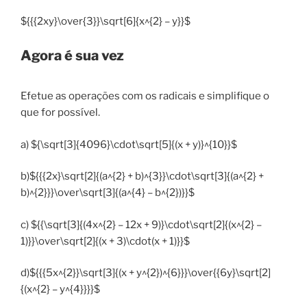
${{{2xy}\over{3}}\sqrt[6]{x^{2} – y}}$
Agora é sua vez
Efetue as operações com os radicais e simplifique o
que for possível.
a) ${\sqrt[3]{4096}\cdot\sqrt[5]{(x + y)}^{10}}$
b)${{{2x}\sqrt[2]{(a^{2} + b)^{3}}\cdot\sqrt[3]{(a^{2} +
b)^{2}}}\over\sqrt[3]{(a^{4} – b^{2})}}$
c) ${{\sqrt[3]{(4x^{2} – 12x + 9)}\cdot\sqrt[2]{(x^{2} –
1)}}\over\sqrt[2]{(x + 3)\cdot(x + 1)}}$
d)${{{5x^{2}}\sqrt[3]{(x + y^{2})^{6}}}\over{{6y}\sqrt[2]
{(x^{2} – y^{4}}}}$