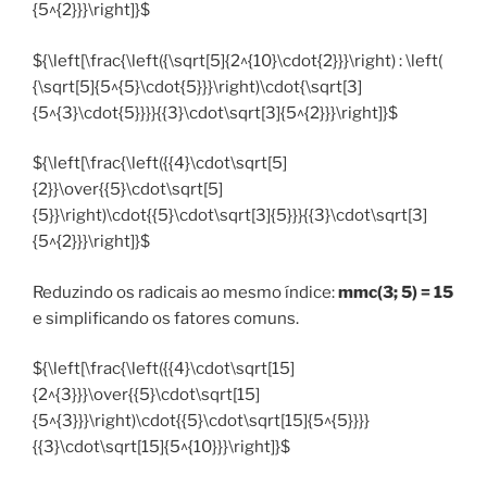
{5^{2}}}\right]}$
${\left[\frac{\left({\sqrt[5]{2^{10}\cdot{2}}}\right) : \left(
{\sqrt[5]{5^{5}\cdot{5}}}\right)\cdot{\sqrt[3]
{5^{3}\cdot{5}}}}{{3}\cdot\sqrt[3]{5^{2}}}\right]}$
${\left[\frac{\left({{4}\cdot\sqrt[5]
{2}}\over{{5}\cdot\sqrt[5]
{5}}\right)\cdot{{5}\cdot\sqrt[3]{5}}}{{3}\cdot\sqrt[3]
{5^{2}}}\right]}$
Reduzindo os radicais ao mesmo índice:
mmc(3; 5) = 15
e simplificando os fatores comuns.
${\left[\frac{\left({{4}\cdot\sqrt[15]
{2^{3}}}\over{{5}\cdot\sqrt[15]
{5^{3}}}\right)\cdot{{5}\cdot\sqrt[15]{5^{5}}}}
{{3}\cdot\sqrt[15]{5^{10}}}\right]}$