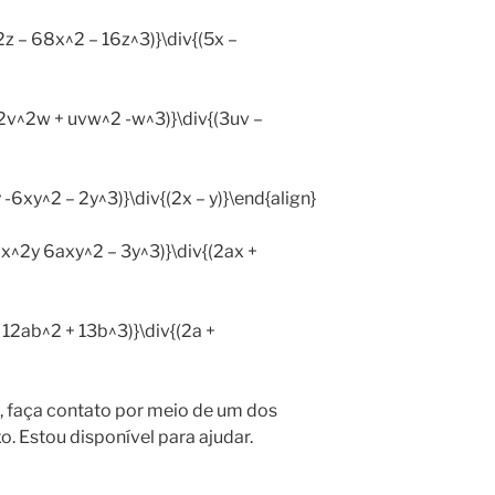
2z – 68x^2 – 16z^3)}\div{(5x –
^2v^2w + uvw^2 -w^3)}\div{(3uv –
 -6xy^2 – 2y^3)}\div{(2x – y)}\end{align}
2x^2y 6axy^2 – 3y^3)}\div{(2ax +
+ 12ab^2 + 13b^3)}\div{(2a +
 faça contato por meio de um dos
o. Estou disponível para ajudar.