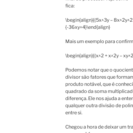
fica:
\begin{align}{(5x^3y – 8x^2y^2 
{-36xy^4}\end{align}
Mais um exemplo para confirmar
\begin{align}{(x^2 + x^2y – xy^2 
Podemos notar que o quocient
divisor são fatores que form
produto notável, que é conhe
quadrado da soma multiplicad
diferença. Ele nos ajuda a ente
qualquer outra divisão de pol
entre si.
Chegou a hora de deixar um tr