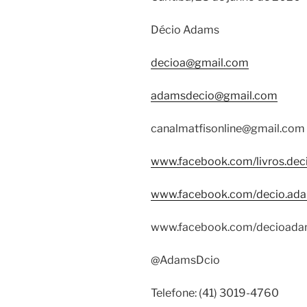
Décio Adams
decioa@gmail.com
adamsdecio@gmail.com
canalmatfisonline@gmail.com
www.facebook.com/livros.de
www.facebook.com/decio.ad
www.facebook.com/decioadam
@AdamsDcio
Telefone: (41) 3019-4760