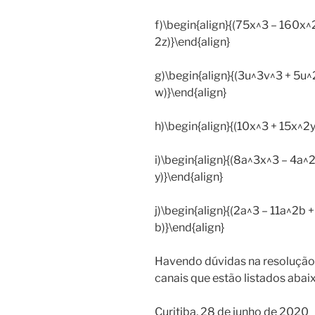
f)\begin{align}{(75x^3 – 160x^
2z)}\end{align}
g)\begin{align}{(3u^3v^3 + 5u
w)}\end{align}
h)\begin{align}{(10x^3 + 15x^2y
i)\begin{align}{(8a^3x^3 – 4a^
y)}\end{align}
j)\begin{align}{(2a^3 – 11a^2b 
b)}\end{align}
Havendo dúvidas na resolução,
canais que estão listados abaix
Curitiba, 28 de junho de 2020