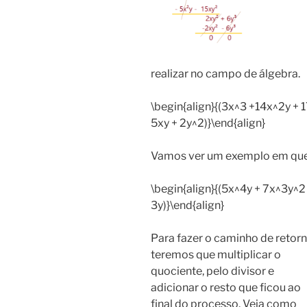
realizar no campo de álgebra.
\begin{align}{(3x^3 +14x^2y + 17
5xy + 2y^2)}\end{align}
Vamos ver um exemplo em que a
\begin{align}{(5x^4y + 7x^3y^2 
3y)}\end{align}
Para fazer o caminho de retorn
teremos que multiplicar o
quociente, pelo divisor e
adicionar o resto que ficou ao
final do processo. Veja como