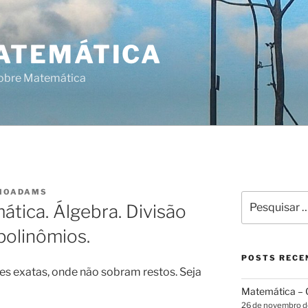
ATEMÁTICA
sobre Matemática
IOADAMS
Pesquisar
tica. Álgebra. Divisão
por:
polinômios.
POSTS RECE
s exatas, onde não sobram restos. Seja
Matemática – G
26 de novembro 