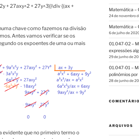
2y + 27axy^2 + 27y^3)}\div {(ax +
Matemática – C
24 de novembro 
Matemática – C
 numa chave como fazemos na divisão
6 de julho de 202
mos. Antes vamos verificar se os
egundo os expoentes de uma ou mais
01.047-02 – Ma
expressões alg
29 de junho de 2
01.047-01 – Ma
polinômios por 
28 de junho de 2
COMENTÁRI
ARQUIVOS
a evidente que no primeiro termo o