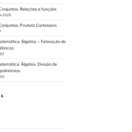
onjuntos. Relações e funções
de 2020
onjuntos. Produto Cartesiano
0
temática. Álgebra. – Fatoração de
ébricas.
020
temática. Álgebra. Divisão de
polinômios.
020
OS