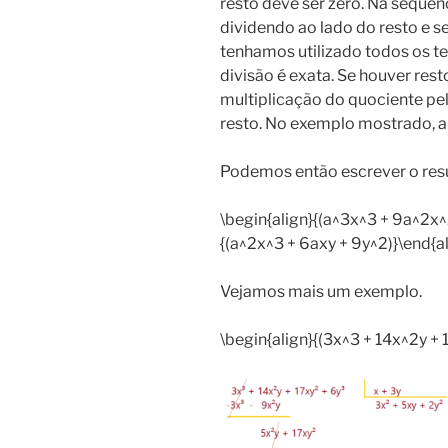
resto deve ser zero. Na sequê
dividendo ao lado do resto e 
tenhamos utilizado todos os te
divisão é exata. Se houver res
multiplicação do quociente pel
resto. No exemplo mostrado, a 
Podemos então escrever o res
\begin{align}{(a^3x^3 + 9a^2x^2
{(a^2x^3 + 6axy + 9y^2)}\end{al
Vejamos mais um exemplo.
\begin{align}{(3x^3 + 14x^2y + 1