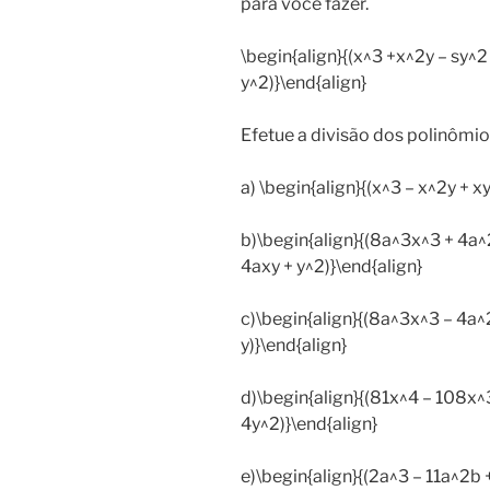
para você fazer.
\begin{align}{(x^3 +x^2y – sy^2 –
y^2)}\end{align}
Efetue a divisão dos polinômios
a) \begin{align}{(x^3 – x^2y + xy
b)\begin{align}{(8a^3x^3 + 4a^
4axy + y^2)}\end{align}
c)\begin{align}{(8a^3x^3 – 4a^
y)}\end{align}
d)\begin{align}{(81x^4 – 108x^
4y^2)}\end{align}
e)\begin{align}{(2a^3 – 11a^2b 