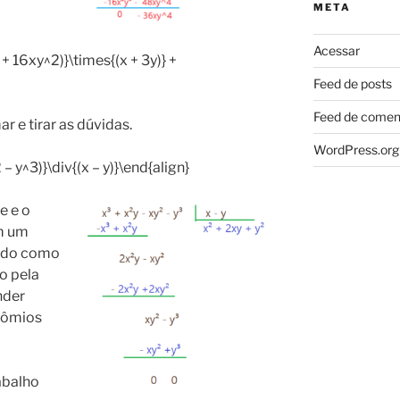
META
Acessar
+ 16xy^2)}\times{(x + 3y)} +
Feed de posts
Feed de comen
 e tirar as dúvidas.
WordPress.org
– y^3)}\div{(x – y)}\end{align}
e e o
am um
cido como
o pela
nder
inômios
abalho