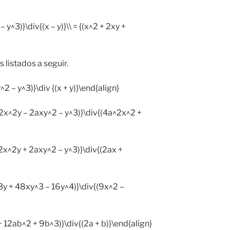
 y^3)}\div{(x – y)}\\ = {(x^2 + 2xy +
 listados a seguir.
^2 – y^3)}\div {(x + y)}\end{align}
2x^2y – 2axy^2 – y^3)}\div{(4a^2x^2 +
2x^2y + 2axy^2 – y^3)}\div{(2ax +
3y + 48xy^3 – 16y^4)}\div{(9x^2 –
+ 12ab^2 + 9b^3)}\div{(2a + b)}\end{align}