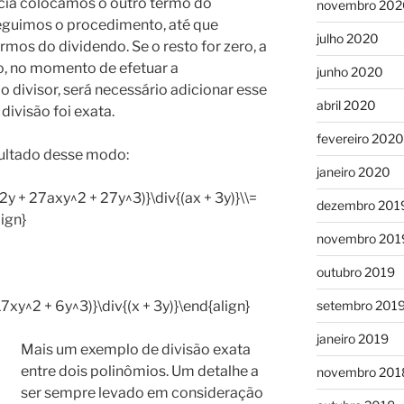
ncia colocamos o outro termo do
novembro 202
seguimos o procedimento, até que
julho 2020
rmos do dividendo. Se o resto for zero, a
to, no momento de efetuar a
junho 2020
o divisor, será necessário adicionar esse
abril 2020
divisão foi exata.
fevereiro 2020
ultado desse modo:
janeiro 2020
y + 27axy^2 + 27y^3)}\div{(ax + 3y)}\\=
dezembro 201
ign}
novembro 201
outubro 2019
7xy^2 + 6y^3)}\div{(x + 3y)}\end{align}
setembro 201
janeiro 2019
Mais um exemplo de divisão exata
entre dois polinômios. Um detalhe a
novembro 201
ser sempre levado em consideração