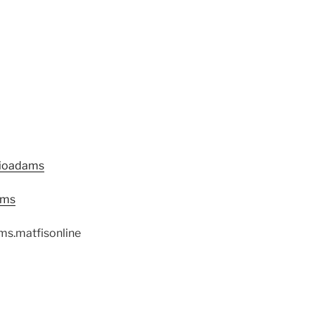
cioadams
ams
s.matfisonline