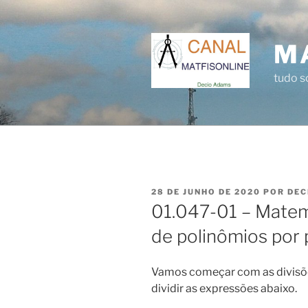
Pular
para
o
M
conteúdo
tudo 
PUBLICADO
28 DE JUNHO DE 2020
POR
DEC
EM
01.047-01 – Matemá
de polinômios por 
Vamos começar com as divisõe
dividir as expressões abaixo.