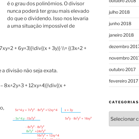
outubro 2018
é o grau dos polinômios. O divisor
nunca poderá ter grau mais elevado
julho 2018
do que o dividendo. Isso nos levaria
junho 2018
a uma situação impossível de
janeiro 2018
dezembro 201
xy^2 + 6y^3)}\div{(x + 3y)} \\= {(3x^2 +
novembro 201
outubro 2017
 divisão não seja exata.
fevereiro 2017
– 8x^2y^3 + 12xy^4)}\div{(x +
CATEGORIAS
o,
Categorias