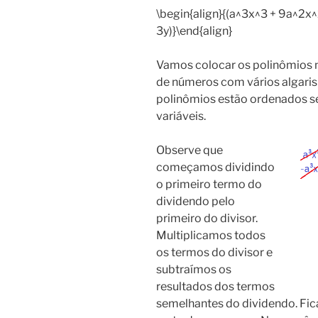
\begin{align}{(a^3x^3 + 9a^2x^
3y)}\end{align}
Vamos colocar os polinômios
de números com vários algaris
polinômios estão ordenados s
variáveis.
Observe que
começamos dividindo
o primeiro termo do
dividendo pelo
primeiro do divisor.
Multiplicamos todos
os termos do divisor e
subtraímos os
resultados dos termos
semelhantes do dividendo. Fic