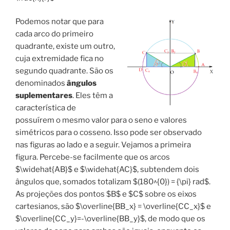
Podemos notar que para
cada arco do primeiro
quadrante, existe um outro,
cuja extremidade fica no
segundo quadrante. São os
denominados
ângulos
suplementares
. Eles têm a
característica de
possuírem o mesmo valor para o seno e valores
simétricos para o cosseno. Isso pode ser observado
nas figuras ao lado e a seguir. Vejamos a primeira
figura. Percebe-se facilmente que os arcos
$\widehat{AB}$ e $\widehat{AC}$, subtendem dois
ângulos que, somados totalizam $(180^{0}) = {\pi} rad$.
As projeções dos pontos $B$ e $C$ sobre os eixos
cartesianos, são $\overline{BB_x} = \overline{CC_x}$ e
$\overline{CC_y}=-\overline{BB_y}$, de modo que os