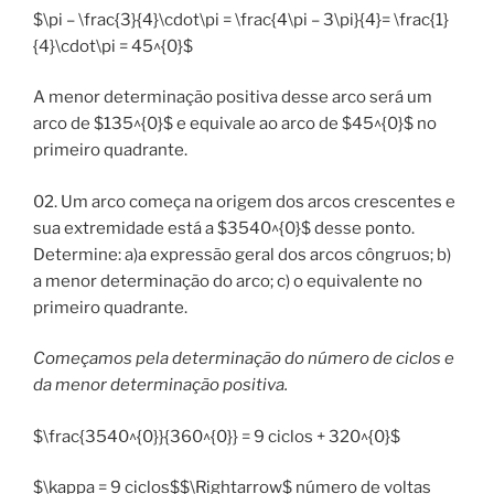
$\pi – \frac{3}{4}\cdot\pi = \frac{4\pi – 3\pi}{4}= \frac{1}
{4}\cdot\pi = 45^{0}$
A menor determinação positiva desse arco será um
arco de $135^{0}$ e equivale ao arco de $45^{0}$ no
primeiro quadrante.
02. Um arco começa na origem dos arcos crescentes e
sua extremidade está a $3540^{0}$ desse ponto.
Determine: a)a expressão geral dos arcos côngruos; b)
a menor determinação do arco; c) o equivalente no
primeiro quadrante.
Começamos pela determinação do número de ciclos e
da menor determinação positiva.
$\frac{3540^{0}}{360^{0}} = 9 ciclos + 320^{0}$
$\kappa = 9 ciclos$$\Rightarrow$ número de voltas