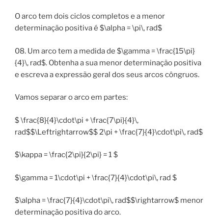
O arco tem dois ciclos completos e a menor
determinação positiva é $\alpha = \pi\, rad$
08. Um arco tem a medida de $\gamma = \frac{15\pi}
{4}\, rad$. Obtenha a sua menor determinação positiva
e escreva a expressão geral dos seus arcos côngruos.
Vamos separar o arco em partes:
$ \frac{8}{4}\cdot\pi + \frac{7\pi}{4}\,
rad$$\Leftrightarrow$$ 2\pi + \frac{7}{4}\cdot\pi\, rad$
$\kappa = \frac{2\pi}{2\pi} = 1 $
$\gamma = 1\cdot\pi + \frac{7}{4}\cdot\pi\, rad $
$\alpha = \frac{7}{4}\cdot\pi\, rad$$\rightarrow$ menor
determinação positiva do arco.