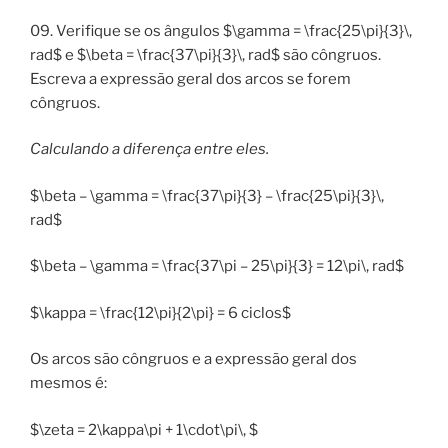
09. Verifique se os ângulos $\gamma = \frac{25\pi}{3}\,
rad$ e $\beta = \frac{37\pi}{3}\, rad$ são côngruos.
Escreva a expressão geral dos arcos se forem
côngruos.
Calculando a diferença entre
eles.
$\beta – \gamma = \frac{37\pi}{3} – \frac{25\pi}{3}\,
rad$
$\beta – \gamma = \frac{37\pi – 25\pi}{3} = 12\pi\, rad$
$\kappa = \frac{12\pi}{2\pi} = 6 ciclos$
Os arcos são côngruos e a expressão geral dos
mesmos é:
$\zeta = 2\kappa\pi + 1\cdot\pi\, $