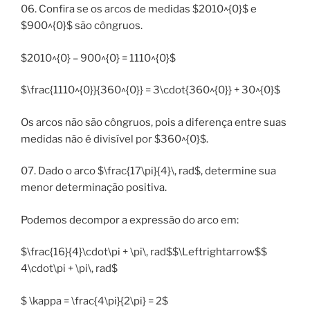
06. Confira se os arcos de medidas $2010^{0}$ e
$900^{0}$ são côngruos.
$2010^{0} – 900^{0} = 1110^{0}$
$\frac{1110^{0}}{360^{0}} = 3\cdot{360^{0}} + 30^{0}$
Os arcos não são côngruos, pois a diferença entre suas
medidas não é divisível por $360^{0}$.
07. Dado o arco $\frac{17\pi}{4}\, rad$, determine sua
menor determinação positiva.
Podemos decompor a expressão do arco em:
$\frac{16}{4}\cdot\pi + \pi\, rad$$\Leftrightarrow$$
4\cdot\pi + \pi\, rad$
$ \kappa = \frac{4\pi}{2\pi} = 2$