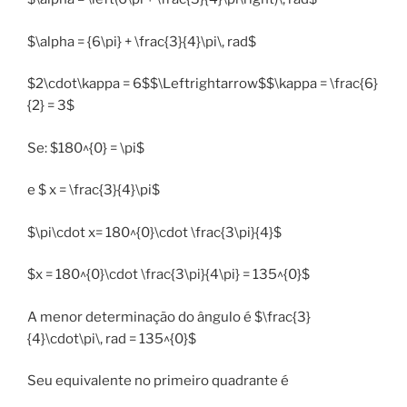
$\alpha = {6\pi} + \frac{3}{4}\pi\, rad$
$2\cdot\kappa = 6$$\Leftrightarrow$$\kappa = \frac{6}
{2} = 3$
Se: $180^{0} = \pi$
e $ x = \frac{3}{4}\pi$
$\pi\cdot x= 180^{0}\cdot \frac{3\pi}{4}$
$x = 180^{0}\cdot \frac{3\pi}{4\pi} = 135^{0}$
A menor determinação do ângulo é $\frac{3}
{4}\cdot\pi\, rad = 135^{0}$
Seu equivalente no primeiro quadrante é