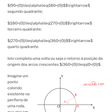
$(90^{0})\leq\alpha\leq(180^{0})$$\rightarrow$
segundo quadrante;
$(180^{0})\leq\alpha\leq(270^{0})$$\rightarrow$
terceiro quadrante;
$(270^{0})\leq\alpha\leq(360^{0})$$\rightarrow$
quarto quadrante.
Isto completa uma volta ou seja o retorno à posição da
origem dos arcos crescentes $(360^{0})\leqq(0^{0})$.
Imagine um
ponto
colorido
existente na
periferia de
uma roda,