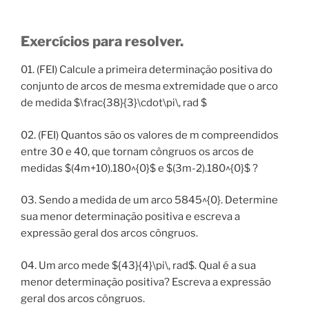
Exercícios para resolver.
01. (FEI) Calcule a primeira determinação positiva do
conjunto de arcos de mesma extremidade que o arco
de medida $\frac{38}{3}\cdot\pi\, rad $
02. (FEI) Quantos são os valores de m compreendidos
entre 30 e 40, que tornam côngruos os arcos de
medidas $(4m+10).180^{0}$ e $(3m-2).180^{0}$ ?
03. Sendo a medida de um arco 5845^{0}. Determine
sua menor determinação positiva e escreva a
expressão geral dos arcos côngruos.
04. Um arco mede ${43}{4}\pi\, rad$. Qual é a sua
menor determinação positiva? Escreva a expressão
geral dos arcos côngruos.