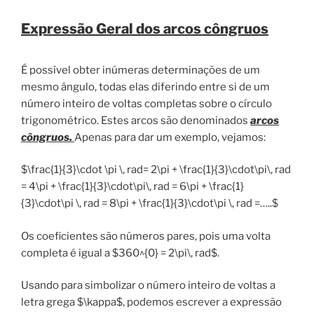
Expressão Geral dos arcos côngruos
É possível obter inúmeras determinações de um
mesmo ângulo, todas elas diferindo entre si de um
número inteiro de voltas completas sobre o círculo
trigonométrico. Estes arcos são denominados
arcos
côngruos.
Apenas para dar um exemplo, vejamos:
$\frac{1}{3}\cdot \pi \, rad= 2\pi + \frac{1}{3}\cdot\pi\, rad
= 4\pi + \frac{1}{3}\cdot\pi\, rad = 6\pi + \frac{1}
{3}\cdot\pi \, rad = 8\pi + \frac{1}{3}\cdot\pi \, rad =…..$
Os coeficientes são números pares, pois uma volta
completa é igual a $360^{0} = 2\pi\, rad$.
Usando para simbolizar o número inteiro de voltas a
letra grega $\kappa$, podemos escrever a expressão