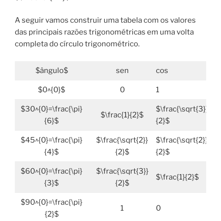
A seguir vamos construir uma tabela com os valores
das principais razões trigonométricas em uma volta
completa do círculo trigonométrico.
$ângulo$
sen
cos
t
$0^{0}$
0
1
0
$30^{0}=\frac{\pi}
$\frac{\sqrt{3}}
$
$\frac{1}{2}$
{6}$
{2}$
{
$45^{0}=\frac{\pi}
$\frac{\sqrt{2}}
$\frac{\sqrt{2}}
1
{4}$
{2}$
{2}$
$60^{0}=\frac{\pi}
$\frac{\sqrt{3}}
$\frac{1}{2}$
$
{3}$
{2}$
$90^{0}=\frac{\pi}
1
0
$
{2}$