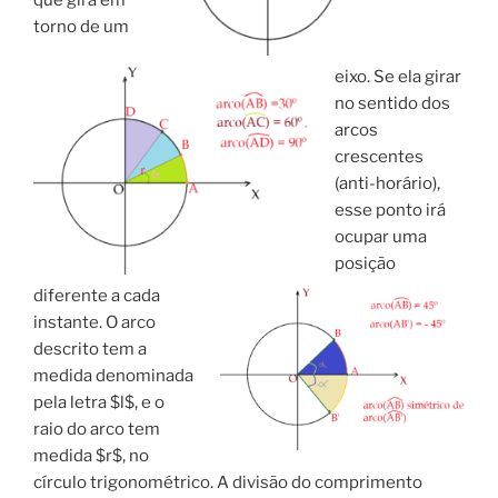
que gira em
torno de um
eixo. Se ela girar
no sentido dos
arcos
crescentes
(anti-horário),
esse ponto irá
ocupar uma
posição
diferente a cada
instante. O arco
descrito tem a
medida denominada
pela letra $l$, e o
raio do arco tem
medida $r$, no
círculo trigonométrico. A divisão do comprimento