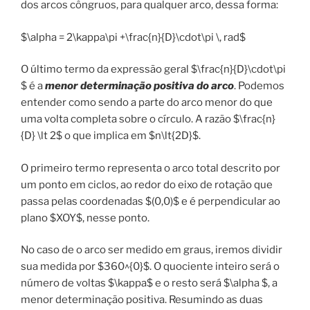
dos arcos côngruos, para qualquer arco, dessa forma:
$\alpha = 2\kappa\pi +\frac{n}{D}\cdot\pi \, rad$
O último termo da expressão geral $\frac{n}{D}\cdot\pi
$ é a
menor determinação positiva do arco
. Podemos
entender como sendo a parte do arco menor do que
uma volta completa sobre o círculo. A razão $\frac{n}
{D} \lt 2$ o que implica em $n\lt{2D}$.
O primeiro termo representa o arco total descrito por
um ponto em ciclos, ao redor do eixo de rotação que
passa pelas coordenadas $(0,0)$ e é perpendicular ao
plano $XOY$, nesse ponto.
No caso de o arco ser medido em graus, iremos dividir
sua medida por $360^{0}$. O quociente inteiro será o
número de voltas $\kappa$ e o resto será $\alpha $, a
menor determinação positiva. Resumindo as duas