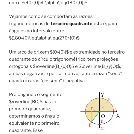
entre $(90^{0})\lt\alpha\leq(180^{0})$.
Vejamos como se comportam as razões
trigonométricas do
terceiro quadrante
, isto é, para
ângulos no intervalo entre
$(180^{0}\leq\alpha\leq(270^{0})$.
Um arco de origem $(0^{0})$ e extremidade no terceiro
quadrante do círculo trigonométrico, tem projeções
ortogonais $\overline{B_{x}O}$ e $\overline{B_{y}O}$,
ambas negativas e por tal motivo, tanto a razão “seno”
quanto a razão “cosseno” é negativa.
Prolongando o segmento
$\overline{BO}$ para o
primeiro quadrante,
determinamos o ângulo
equivalente no primeiro
quadrante. Esse