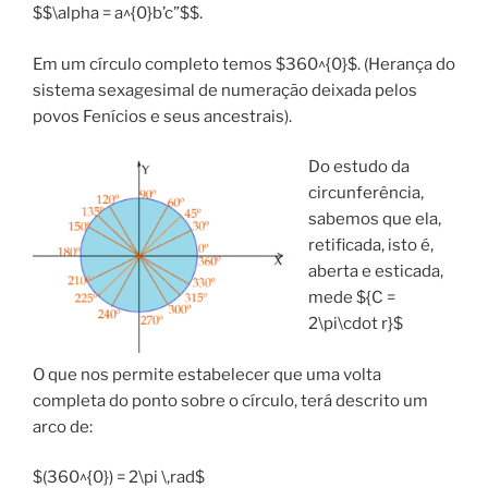
$$\alpha = a^{0}b’c”$$.
Em um círculo completo temos $360^{0}$. (Herança do
sistema sexagesimal de numeração deixada pelos
povos Fenícios e seus ancestrais).
Do estudo da
circunferência,
sabemos que ela,
retificada, isto é,
aberta e esticada,
mede ${C =
2\pi\cdot r}$
O que nos permite estabelecer que uma volta
completa do ponto sobre o círculo, terá descrito um
arco de:
$(360^{0}) = 2\pi \,rad$