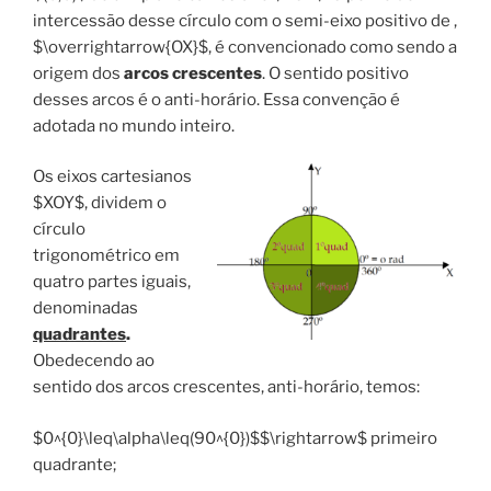
intercessão desse círculo com o semi-eixo positivo de ,
$\overrightarrow{OX}$, é convencionado como sendo a
origem dos
arcos crescentes
. O sentido positivo
desses arcos é o anti-horário. Essa convenção é
adotada no mundo inteiro.
Os eixos cartesianos
$XOY$, dividem o
círculo
trigonométrico em
quatro partes iguais,
denominadas
quadrantes
.
Obedecendo ao
sentido dos arcos crescentes, anti-horário, temos:
$0^{0}\leq\alpha\leq(90^{0})$$\rightarrow$ primeiro
quadrante;