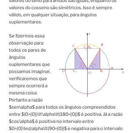
valores do seno para ambos são iguais, enquanto os
valores do cosseno são simétricos. Isso é sempre
válido, em qualquer situação, para ângulos
suplementares.
Se fizermos essa
observação para
todos os pares de
ângulos
suplementares que
possamos imaginar,
verificaremos que
sempre ocorrerá a
mesma coisa.
Portanto a razão
$sen\alpha$ para todos os ângulos compreendidos
entre $(0^{0})\lt\alpha\lt(180^{0})$ é positiva. Já a razão
$cos\alpha$ é positiva no intervalo entre
$0^{0}\leq\alpha\lt(90^{0})$ e negativa para o intervalo