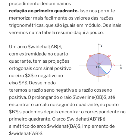
procedimento denominamos
redução ao primeiro quadrante.
Isso nos permite
memorizar mais facilmente os valores das razões
trigonométricas, que são iguais em módulo. Os sinais
veremos numa tabela resumo daqui a pouco.
Um arco $\widehat{AB}$,
com extremidade no quarto
quadrante, tem as projeções
ortogonais com sinal positivo
no eixo $X$ e negativo no
eixo $Y$. Desse modo
teremos a razão seno negativa e a razão cosseno
positiva. O prolongando o raio $\overline{OB}$, até
encontrar o círculo no segundo quadrante, no ponto
$B’$,s podemos depois encontrar o correspondente no
primeiro quadrante. O arco $\widehat{AB”}$ é
simétrico do arco $\widehat{BA}$, implemento de
$\widehat{AB}$