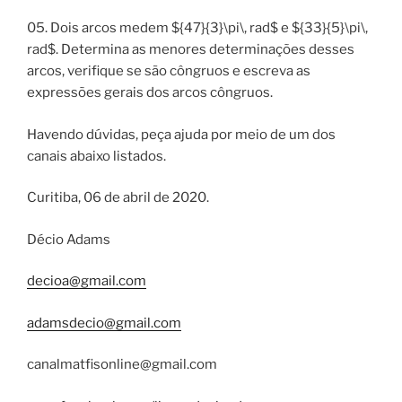
05. Dois arcos medem ${47}{3}\pi\, rad$ e ${33}{5}\pi\,
rad$. Determina as menores determinações desses
arcos, verifique se são côngruos e escreva as
expressões gerais dos arcos côngruos.
Havendo dúvidas, peça ajuda por meio de um dos
canais abaixo listados.
Curitiba, 06 de abril de 2020.
Décio Adams
decioa@gmail.com
adamsdecio@gmail.com
canalmatfisonline@gmail.com