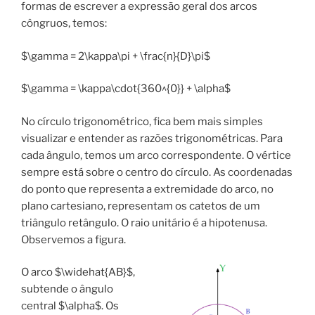
formas de escrever a expressão geral dos arcos
côngruos, temos:
$\gamma = 2\kappa\pi + \frac{n}{D}\pi$
$\gamma = \kappa\cdot{360^{0}} + \alpha$
No círculo trigonométrico, fica bem mais simples
visualizar e entender as razões trigonométricas. Para
cada ângulo, temos um arco correspondente. O vértice
sempre está sobre o centro do círculo. As coordenadas
do ponto que representa a extremidade do arco, no
plano cartesiano, representam os catetos de um
triângulo retângulo. O raio unitário é a hipotenusa.
Observemos a figura.
O arco $\widehat{AB}$,
subtende o ângulo
central $\alpha$. Os