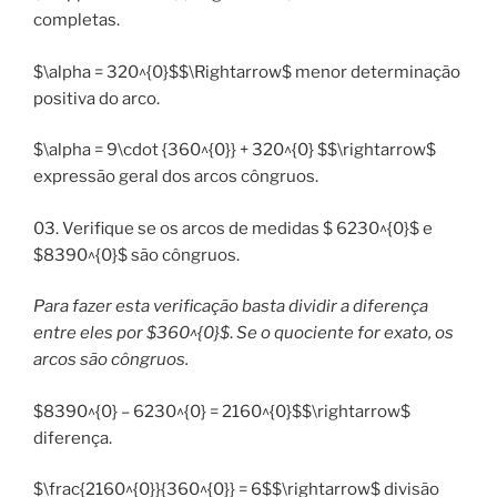
completas.
$\alpha = 320^{0}$$\Rightarrow$ menor determinação
positiva do arco.
$\alpha = 9\cdot {360^{0}} + 320^{0} $$\rightarrow$
expressão geral dos arcos côngruos.
03. Verifique se os arcos de medidas $ 6230^{0}$ e
$8390^{0}$ são côngruos.
Para fazer esta verificação basta dividir a diferença
entre eles por $360^{0}$
.
Se o quociente for exato, os
arcos são côngruos.
$8390^{0} – 6230^{0} = 2160^{0}$$\rightarrow$
diferença.
$\frac{2160^{0}}{360^{0}} = 6$$\rightarrow$ divisão