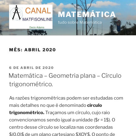
Pular
para
MATEMÁTICA
o
tudo sobre Matemática
conteúdo
MÊS:
ABRIL 2020
PUBLICADO
6 DE ABRIL DE 2020
EM
Matemática – Geometria plana – Círculo
trigonométrico.
As razões trigonométricas podem ser estudadas com
mais detalhes no que é denominado
círculo
trigonométrico.
Traçamos um círculo, cujo raio
convencionamos sendo igual a unidade ($r = 1$). O
centro desse círculo se localiza nas coordenadas
$(0,0)$ de um plano cartesiano $XOY$. O ponto de