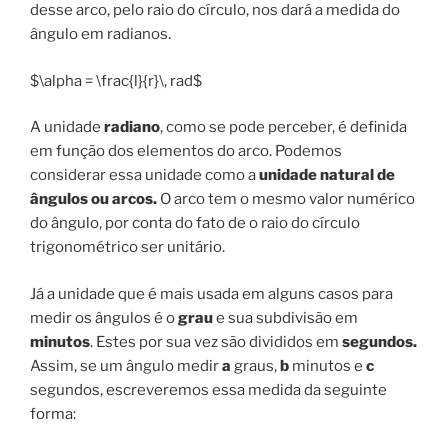
desse arco, pelo raio do círculo, nos dará a medida do
ângulo em radianos.
$\alpha = \frac{l}{r}\, rad$
A unidade
radiano
, como se pode perceber, é definida
em função dos elementos do arco. Podemos
considerar essa unidade como a
unidade natural de
ângulos ou arcos.
O arco tem o mesmo valor numérico
do ângulo, por conta do fato de o raio do círculo
trigonométrico ser unitário.
Já a unidade que é mais usada em alguns casos para
medir os ângulos é o
grau
e sua subdivisão em
minutos
. Estes por sua vez são divididos em
segundos.
Assim, se um ângulo medir
a
graus,
b
minutos e
c
segundos, escreveremos essa medida da seguinte
forma: