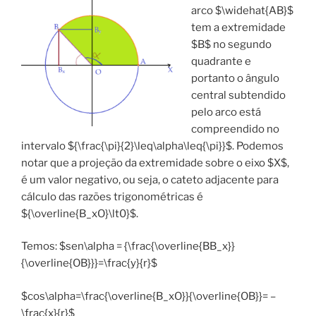
arco $\widehat{AB}$
tem a extremidade
$B$ no segundo
quadrante e
portanto o ângulo
central subtendido
pelo arco está
compreendido no
intervalo ${\frac{\pi}{2}\leq\alpha\leq{\pi}}$. Podemos
notar que a projeção da extremidade sobre o eixo $X$,
é um valor negativo, ou seja, o cateto adjacente para
cálculo das razões trigonométricas é
${\overline{B_xO}\lt0}$.
Temos: $sen\alpha = {\frac{\overline{BB_x}}
{\overline{OB}}}=\frac{y}{r}$
$cos\alpha=\frac{\overline{B_xO}}{\overline{OB}}= –
\frac{x}{r}$