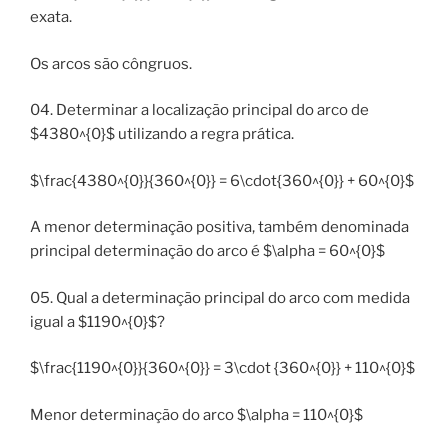
exata.
Os arcos são côngruos.
04. Determinar a localização principal do arco de
$4380^{0}$ utilizando a regra prática.
$\frac{4380^{0}}{360^{0}} = 6\cdot{360^{0}} + 60^{0}$
A menor determinação positiva, também denominada
principal determinação do arco é $\alpha = 60^{0}$
05. Qual a determinação principal do arco com medida
igual a $1190^{0}$?
$\frac{1190^{0}}{360^{0}} = 3\cdot {360^{0}} + 110^{0}$
Menor determinação do arco $\alpha = 110^{0}$