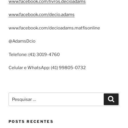
www.facebook.com/livros.decioadams
www.facebook.com/decio.adams
www.facebook.com/decioadams.matfisonline
@AdamsDcio
Telefone: (41) 3019-4760
Celular e WhatsApp: (41) 99805-0732
Pesquisar
Pesqui
por:
POSTS RECENTES