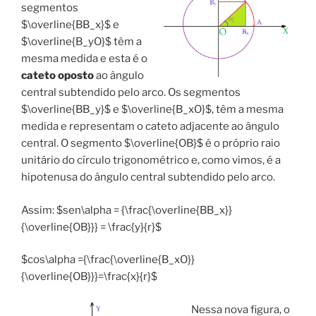
segmentos
$\overline{BB_x}$ e
$\overline{B_yO}$ têm a
mesma medida e esta é o
cateto oposto
ao ângulo
central subtendido pelo arco. Os segmentos
$\overline{BB_y}$ e $\overline{B_xO}$, têm a mesma
medida e representam o cateto adjacente ao ângulo
central. O segmento $\overline{OB}$ é o próprio raio
unitário do círculo trigonométrico e, como vimos, é a
hipotenusa do ângulo central subtendido pelo arco.
Assim: $sen\alpha = {\frac{\overline{BB_x}}
{\overline{OB}}} = \frac{y}{r}$
$cos\alpha ={\frac{\overline{B_xO}}
{\overline{OB}}}=\frac{x}{r}$
Nessa nova figura, o