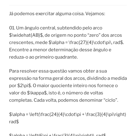
Já podemos exercitar alguma coisa. Vejamos:
01. Um ângulo central, subtendido pelo arco
$\widehat{AB}$, de origem no ponto “zero” dos arcos
crescentes, mede $\alpha = \frac{27}{4}\cdot\pi\, rad$.
Encontre a menor determinação desse ângulo e
reduza-o ao primeiro quadrante.
Para resolver essa questão vamos obter a sua
expressão na forma geral dos arcos, dividindo a medida
por $2\pi$. O maior quociente inteiro nos fornece o
valor do $\kappa$, isto é, o número de voltas
completas. Cada volta, podemos denominar “ciclo”.
$\alpha = \left(\frac{24}{4}\cdot\pi + \frac{3}{4}\pi\right)
rad$
$\alpha = \left(6\pi + \frac{3}{4}\pi\right)\, rad$