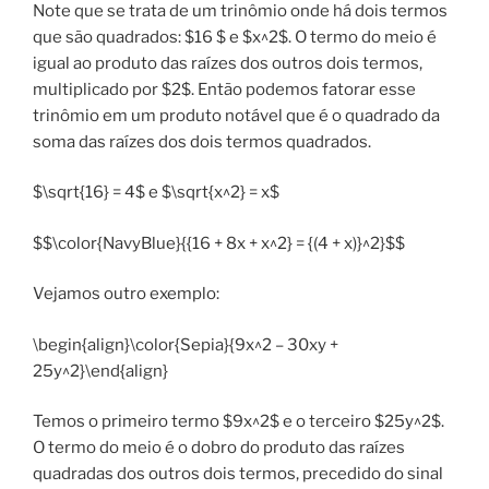
Note que se trata de um trinômio onde há dois termos
que são quadrados: $16 $ e $x^2$. O termo do meio é
igual ao produto das raízes dos outros dois termos,
multiplicado por $2$. Então podemos fatorar esse
trinômio em um produto notável que é o quadrado da
soma das raízes dos dois termos quadrados.
$\sqrt{16} = 4$ e $\sqrt{x^2} = x$
$$\color{NavyBlue}{{16 + 8x + x^2} = {(4 + x)}^2}$$
Vejamos outro exemplo:
\begin{align}\color{Sepia}{9x^2 – 30xy +
25y^2}\end{align}
Temos o primeiro termo $9x^2$ e o terceiro $25y^2$.
O termo do meio é o dobro do produto das raízes
quadradas dos outros dois termos, precedido do sinal