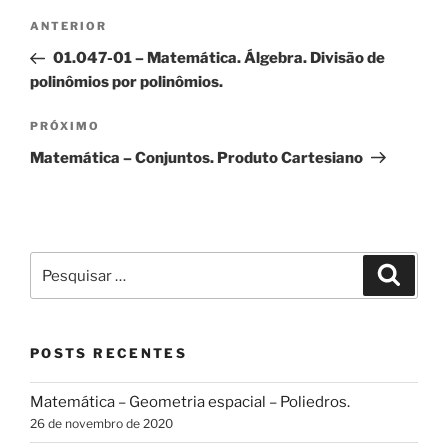
Navegação
Post
ANTERIOR
de
anterior
01.047-01 – Matemática. Álgebra. Divisão de
Post
polinômios por polinômios.
Próximo
PRÓXIMO
post
Matemática – Conjuntos. Produto Cartesiano
Pesquisar
Pesqui
por:
POSTS RECENTES
Matemática – Geometria espacial – Poliedros.
26 de novembro de 2020