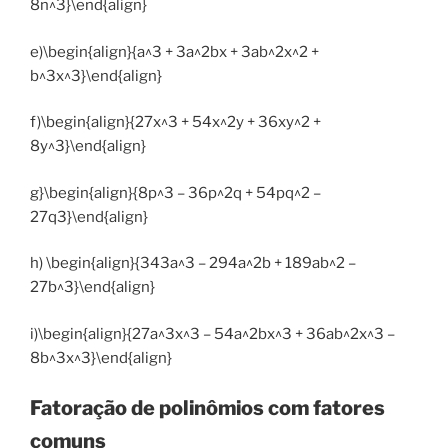
8n^3}\end{align}
e)\begin{align}{a^3 + 3a^2bx + 3ab^2x^2 +
b^3x^3}\end{align}
f)\begin{align}{27x^3 + 54x^2y + 36xy^2 +
8y^3}\end{align}
g}\begin{align}{8p^3 – 36p^2q + 54pq^2 –
27q3}\end{align}
h) \begin{align}{343a^3 – 294a^2b + 189ab^2 –
27b^3}\end{align}
i)\begin{align}{27a^3x^3 – 54a^2bx^3 + 36ab^2x^3 –
8b^3x^3}\end{align}
Fatoração de polinômios com fatores
comuns