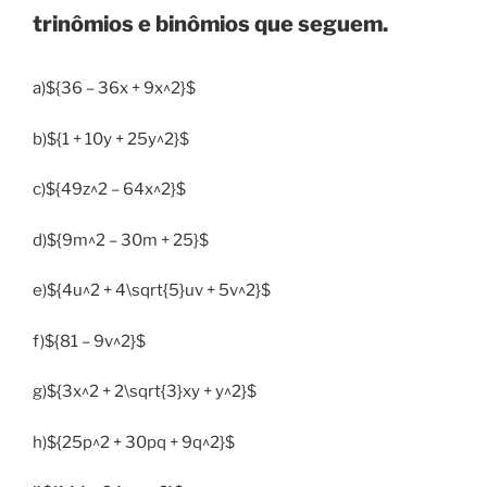
trinômios e binômios que seguem.
a)${36 – 36x + 9x^2}$
b)${1 + 10y + 25y^2}$
c)${49z^2 – 64x^2}$
d)${9m^2 – 30m + 25}$
e)${4u^2 + 4\sqrt{5}uv + 5v^2}$
f)${81 – 9v^2}$
g)${3x^2 + 2\sqrt{3}xy + y^2}$
h)${25p^2 + 30pq + 9q^2}$