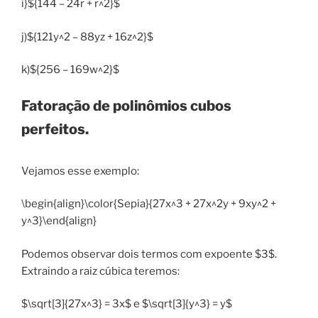
i}${144 – 24r + r^2}$
j)${121y^2 – 88yz + 16z^2}$
k)${256 – 169w^2}$
Fatoração de polinômios cubos
perfeitos.
Vejamos esse exemplo:
\begin{align}\color{Sepia}{27x^3 + 27x^2y + 9xy^2 +
y^3}\end{align}
Podemos observar dois termos com expoente $3$.
Extraindo a raiz cúbica teremos:
$\sqrt[3]{27x^3} = 3x$ e $\sqrt[3]{y^3} = y$