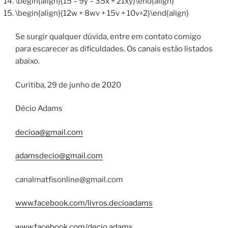
\begin{align}{15 – 9y – 35x + 21xy}\end{align}
\begin{align}{12w + 8wv + 15v + 10v^2}\end{align}
Se surgir qualquer dúvida, entre em contato comigo
para escarecer as dificuldades. Os canais estão listados
abaixo.
Curitiba, 29 de junho de 2020
Décio Adams
decioa@gmail.com
adamsdecio@gmail.com
canalmatfisonline@gmail.com
www.facebook.com/livros.decioadams
www.facebook.com/decio.adams