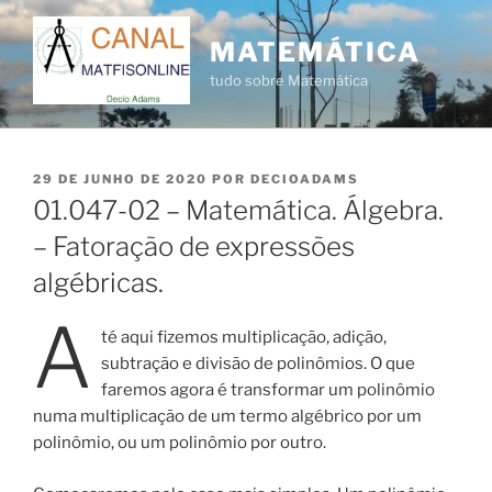
Pular
para
MATEMÁTICA
o
tudo sobre Matemática
conteúdo
PUBLICADO
29 DE JUNHO DE 2020
POR
DECIOADAMS
EM
01.047-02 – Matemática. Álgebra.
– Fatoração de expressões
algébricas.
A
té aqui fizemos multiplicação, adição,
subtração e divisão de polinômios. O que
faremos agora é transformar um polinômio
numa multiplicação de um termo algébrico por um
polinômio, ou um polinômio por outro.