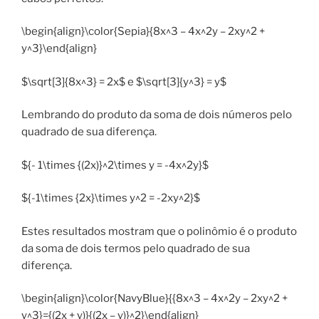
\begin{align}\color{Sepia}{8x^3 – 4x^2y – 2xy^2 +
y^3}\end{align}
$\sqrt[3]{8x^3} = 2x$ e $\sqrt[3]{y^3} = y$
Lembrando do produto da soma de dois números pelo
quadrado de sua diferença.
${- 1\times {(2x)}^2\times y = -4x^2y}$
${-1\times {2x}\times y^2 = -2xy^2}$
Estes resultados mostram que o polinômio é o produto
da soma de dois termos pelo quadrado de sua
diferença.
\begin{align}\color{NavyBlue}{{8x^3 – 4x^2y – 2xy^2 +
y^3}={(2x + y)}{(2x – y)}^2}\end{align}