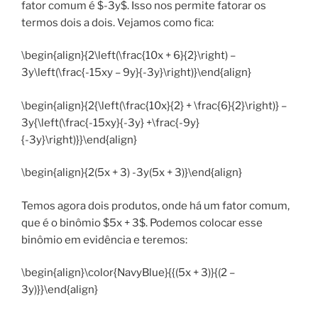
fator comum é $-3y$. Isso nos permite fatorar os
termos dois a dois. Vejamos como fica:
\begin{align}{2\left(\frac{10x + 6}{2}\right) –
3y\left(\frac{-15xy – 9y}{-3y}\right)}\end{align}
\begin{align}{2{\left(\frac{10x}{2} + \frac{6}{2}\right)} –
3y{\left(\frac{-15xy}{-3y} +\frac{-9y}
{-3y}\right)}}\end{align}
\begin{align}{2(5x + 3) -3y(5x + 3)}\end{align}
Temos agora dois produtos, onde há um fator comum,
que é o binômio $5x + 3$. Podemos colocar esse
binômio em evidência e teremos:
\begin{align}\color{NavyBlue}{{(5x + 3)}{(2 –
3y)}}\end{align}