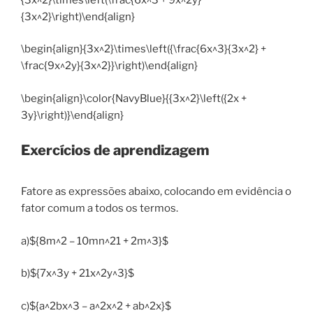
{3x^2}\right)\end{align}
\begin{align}{3x^2}\times\left({\frac{6x^3}{3x^2} +
\frac{9x^2y}{3x^2}}\right)\end{align}
\begin{align}\color{NavyBlue}{{3x^2}\left({2x +
3y}\right)}\end{align}
Exercícios de aprendizagem
Fatore as expressões abaixo, colocando em evidência o
fator comum a todos os termos.
a)${8m^2 – 10mn^21 + 2m^3}$
b)${7x^3y + 21x^2y^3}$
c)${a^2bx^3 – a^2x^2 + ab^2x}$