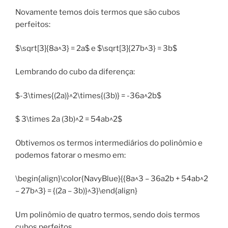
Novamente temos dois termos que são cubos
perfeitos:
$\sqrt[3]{8a^3} = 2a$ e $\sqrt[3]{27b^3} = 3b$
Lembrando do cubo da diferença:
$-3\times{(2a)}^2\times{(3b)} = -36a^2b$
$ 3\times 2a (3b)^2 = 54ab^2$
Obtivemos os termos intermediários do polinômio e
podemos fatorar o mesmo em:
\begin{align}\color{NavyBlue}{{8a^3 – 36a2b + 54ab^2
– 27b^3} = {(2a – 3b)}^3}\end{align}
Um polinômio de quatro termos, sendo dois termos
cubos perfeitos.