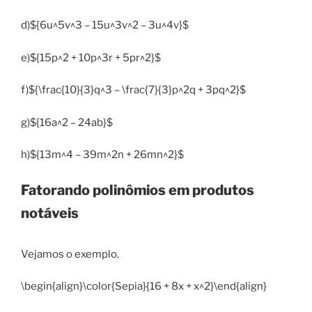
d)${6u^5v^3 – 15u^3v^2 – 3u^4v}$
e)${15p^2 + 10p^3r + 5pr^2}$
f)${\frac{10}{3}q^3 – \frac{7}{3}p^2q + 3pq^2}$
g)${16a^2 – 24ab}$
h)${13m^4 – 39m^2n + 26mn^2}$
Fatorando polinômios em produtos
notáveis
Vejamos o exemplo.
\begin{align}\color{Sepia}{16 + 8x + x^2}\end{align}