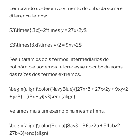
Lembrando do desenvolvimento do cubo da soma e
diferença temos:
$3\times{(3x)}^2\times y = 27x^2y$
$3\times{3x}\times y^2 = 9xy^2$
Resultaram os dois termos intermediários do
polinômio e podemos fatorar esse no cubo da soma
das raízes dos termos extremos.
\begin{align}\color{NavyBlue}{{27x^3 + 27x^2y + 9xy^2
+ y^3} = {(3x + y)}^3}\end{align}
Vejamos mais um exemplo na mesma linha.
\begin{align}\color{Sepia}{8a^3 – 36a^2b + 54ab^2 –
27b^3}\end{align}