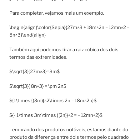
Para completar, vejamos mais um exemplo.
\begin{align}\color{Sepia}{27m^3 + 18m^2n – 12mn^2 –
8n^3}\end{align}
Também aqui podemos tirar a raiz cúbica dos dois
termos das extremidades.
$\sqrt[3]{27m^3}=3m$
$\sqrt[3]{ 8n^3} = \pm 2n$
${1\times {(3m)}^2\times 2n = 18m^2n}$
${- 1\times 3m\times {(2n)}^2 = – 12mn^2}$
Lembrando dos produtos notáveis, estamos diante do
produto da diferença entre dois termos pelo quadrado