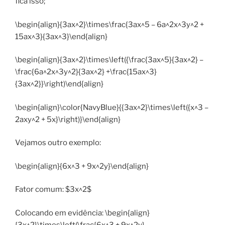
fica isso;
\begin{align}{3ax^2}\times\frac{3ax^5 – 6a^2x^3y^2 +
15ax^3}{3ax^3}\end{align}
\begin{align}{3ax^2}\times\left({\frac{3ax^5}{3ax^2} –
\frac{6a^2x^3y^2}{3ax^2} +\frac{15ax^3}
{3ax^2}}\right)\end{align}
\begin{align}\color{NavyBlue}{{3ax^2}\times\left({x^3 –
2axy^2 + 5x}\right)}\end{align}
Vejamos outro exemplo:
\begin{align}{6x^3 + 9x^2y}\end{align}
Fator comum: $3x^2$
Colocando em evidência: \begin{align}
{3x^2}\times\left(\frac{6x^3 + 9x^2y}