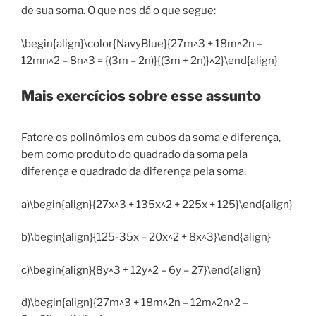
de sua soma. O que nos dá o que segue:
\begin{align}\color{NavyBlue}{27m^3 + 18m^2n –
12mn^2 – 8n^3 = {(3m – 2n)}{(3m + 2n)}^2}\end{align}
Mais exercícios sobre esse assunto
Fatore os polinômios em cubos da soma e diferença,
bem como produto do quadrado da soma pela
diferença e quadrado da diferença pela soma.
a)\begin{align}{27x^3 + 135x^2 + 225x + 125}\end{align}
b)\begin{align}{125-35x – 20x^2 + 8x^3}\end{align}
c)\begin{align}{8y^3 + 12y^2 – 6y – 27}\end{align}
d)\begin{align}{27m^3 + 18m^2n – 12m^2n^2 –