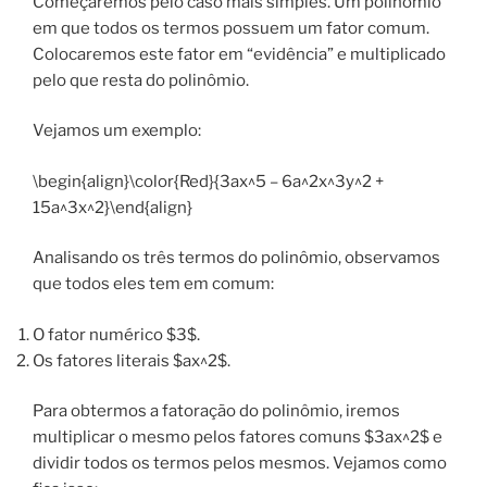
Começaremos pelo caso mais simples. Um polinômio
em que todos os termos possuem um fator comum.
Colocaremos este fator em “evidência” e multiplicado
pelo que resta do polinômio.
Vejamos um exemplo:
\begin{align}\color{Red}{3ax^5 – 6a^2x^3y^2 +
15a^3x^2}\end{align}
Analisando os três termos do polinômio, observamos
que todos eles tem em comum:
O fator numérico $3$.
Os fatores literais $ax^2$.
Para obtermos a fatoração do polinômio, iremos
multiplicar o mesmo pelos fatores comuns $3ax^2$ e
dividir todos os termos pelos mesmos. Vejamos como