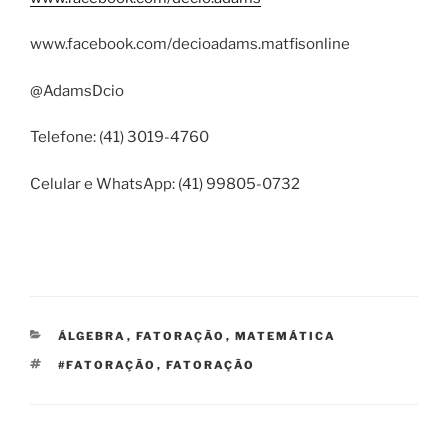
www.facebook.com/decioadams.matfisonline
@AdamsDcio
Telefone: (41) 3019-4760
Celular e WhatsApp: (41) 99805-0732
CATEGORIAS
ÁLGEBRA
,
FATORAÇÃO
,
MATEMÁTICA
TAGS
#FATORAÇÃO
,
FATORAÇÃO