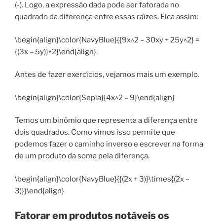
(-). Logo, a expressão dada pode ser fatorada no
quadrado da diferença entre essas raízes. Fica assim:
\begin{align}\color{NavyBlue}{{9x^2 – 30xy + 25y^2} =
{(3x – 5y)}^2}\end{align}
Antes de fazer exercícios, vejamos mais um exemplo.
\begin{align}\color{Sepia}{4x^2 – 9}\end{align}
Temos um binômio que representa a diferença entre
dois quadrados. Como vimos isso permite que
podemos fazer o caminho inverso e escrever na forma
de um produto da soma pela diferença.
\begin{align}\color{NavyBlue}{{(2x + 3)}\times{(2x –
3)}}\end{align}
Fatorar em produtos notáveis os