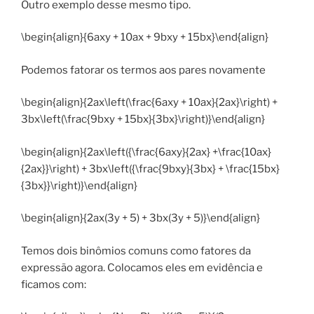
Outro exemplo desse mesmo tipo.
\begin{align}{6axy + 10ax + 9bxy + 15bx}\end{align}
Podemos fatorar os termos aos pares novamente
\begin{align}{2ax\left(\frac{6axy + 10ax}{2ax}\right) +
3bx\left(\frac{9bxy + 15bx}{3bx}\right)}\end{align}
\begin{align}{2ax\left({\frac{6axy}{2ax} +\frac{10ax}
{2ax}}\right) + 3bx\left({\frac{9bxy}{3bx} + \frac{15bx}
{3bx}}\right)}\end{align}
\begin{align}{2ax(3y + 5) + 3bx(3y + 5)}\end{align}
Temos dois binômios comuns como fatores da
expressão agora. Colocamos eles em evidência e
ficamos com: