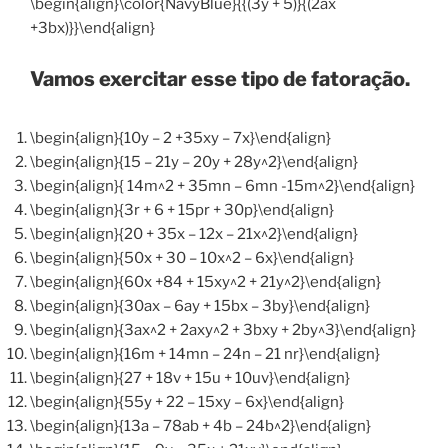
\begin{align}\color{NavyBlue}{{(3y + 5)}{(2ax
+3bx)}}\end{align}
Vamos exercitar esse tipo de fatoração.
\begin{align}{10y – 2 +35xy – 7x}\end{align}
\begin{align}{15 – 21y – 20y + 28y^2}\end{align}
\begin{align}{ 14m^2 + 35mn – 6mn -15m^2}\end{align}
\begin{align}{3r + 6 + 15pr + 30p}\end{align}
\begin{align}{20 + 35x – 12x – 21x^2}\end{align}
\begin{align}{50x + 30 – 10x^2 – 6x}\end{align}
\begin{align}{60x +84 + 15xy^2 + 21y^2}\end{align}
\begin{align}{30ax – 6ay + 15bx – 3by}\end{align}
\begin{align}{3ax^2 + 2axy^2 + 3bxy + 2by^3}\end{align}
\begin{align}{16m + 14mn – 24n – 21 nr}\end{align}
\begin{align}{27 + 18v + 15u + 10uv}\end{align}
\begin{align}{55y + 22 – 15xy – 6x}\end{align}
\begin{align}{13a – 78ab + 4b – 24b^2}\end{align}