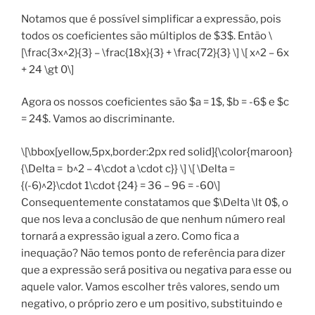
Notamos que é possível simplificar a expressão, pois
todos os coeficientes são múltiplos de $3$. Então \
[\frac{3x^2}{3} – \frac{18x}{3} + \frac{72}{3} \] \[ x^2 – 6x
+ 24 \gt 0\]
Agora os nossos coeficientes são $a = 1$, $b = -6$ e $c
= 24$. Vamos ao discriminante.
\[\bbox[yellow,5px,border:2px red solid]{\color{maroon}
{\Delta = b^2 – 4\cdot a \cdot c}} \] \[ \Delta =
{(-6)^2}\cdot 1\cdot {24} = 36 – 96 = -60\]
Consequentemente constatamos que $\Delta \lt 0$, o
que nos leva a conclusão de que nenhum número real
tornará a expressão igual a zero. Como fica a
inequação? Não temos ponto de referência para dizer
que a expressão será positiva ou negativa para esse ou
aquele valor. Vamos escolher três valores, sendo um
negativo, o próprio zero e um positivo, substituindo e