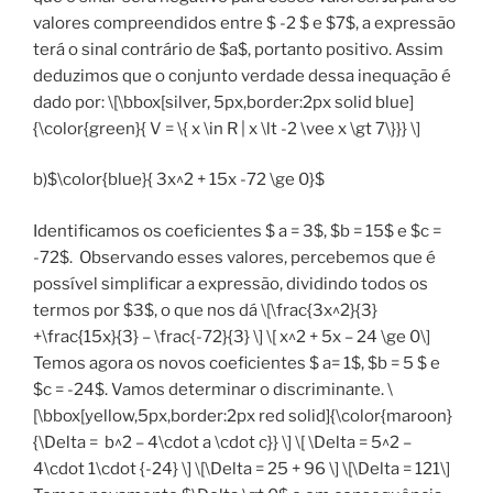
valores compreendidos entre $ -2 $ e $7$, a expressão
terá o sinal contrário de $a$, portanto positivo. Assim
deduzimos que o conjunto verdade dessa inequação é
dado por: \[\bbox[silver, 5px,border:2px solid blue]
{\color{green}{ V = \{ x \in R | x \lt -2 \vee x \gt 7\}}} \]
b)$\color{blue}{ 3x^2 + 15x -72 \ge 0}$
Identificamos os coeficientes $ a = 3$, $b = 15$ e $c =
-72$. Observando esses valores, percebemos que é
possível simplificar a expressão, dividindo todos os
termos por $3$, o que nos dá \[\frac{3x^2}{3}
+\frac{15x}{3} – \frac{-72}{3} \] \[ x^2 + 5x – 24 \ge 0\]
Temos agora os novos coeficientes $ a= 1$, $b = 5 $ e
$c = -24$. Vamos determinar o discriminante. \
[\bbox[yellow,5px,border:2px red solid]{\color{maroon}
{\Delta = b^2 – 4\cdot a \cdot c}} \] \[ \Delta = 5^2 –
4\cdot 1\cdot {-24} \] \[\Delta = 25 + 96 \] \[\Delta = 121\]