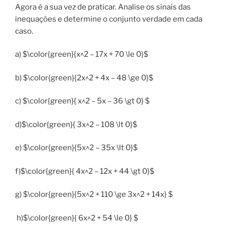
Agora é a sua vez de praticar. Analise os sinais das
inequações e determine o conjunto verdade em cada
caso.
a) $\color{green}{x^2 – 17x + 70 \le 0}$
b) $\color{green}{2x^2 + 4x – 48 \ge 0}$
c) $\color{green}{ x^2 – 5x – 36 \gt 0} $
d)$\color{green}{ 3x^2 – 108 \lt 0}$
e) $\color{green}{5x^2 – 35x \lt 0}$
f)$\color{green}{ 4x^2 – 12x + 44 \gt 0}$
g) $\color{green}{5x^2 + 110 \ge 3x^2 + 14x} $
h)$\color{green}{ 6x^2 + 54 \le 0} $