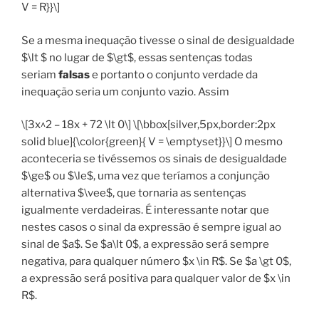
V = R}}\]
Se a mesma inequação tivesse o sinal de desigualdade
$\lt $ no lugar de $\gt$, essas sentenças todas
seriam
falsas
e portanto o conjunto verdade da
inequação seria um conjunto vazio. Assim
\[3x^2 – 18x + 72 \lt 0\] \[\bbox[silver,5px,border:2px
solid blue]{\color{green}{ V = \emptyset}}\] O mesmo
aconteceria se tivéssemos os sinais de desigualdade
$\ge$ ou $\le$, uma vez que teríamos a conjunção
alternativa $\vee$, que tornaria as sentenças
igualmente verdadeiras. É interessante notar que
nestes casos o sinal da expressão é sempre igual ao
sinal de $a$. Se $a\lt 0$, a expressão será sempre
negativa, para qualquer número $x \in R$. Se $a \gt 0$,
a expressão será positiva para qualquer valor de $x \in
R$.