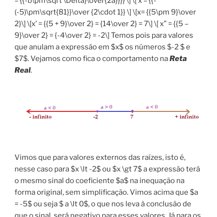
= {{-b\pm\sqrt \Delta}\over{2a}}}} \] \[ x = {{-
(-5)\pm\sqrt{81}}\over {2\cdot 1}} \] \[x= {{5\pm 9}\over
2}\] \[x’ = {{5 + 9}\over 2} = {14\over 2} = 7\] \[ x” = {{5 –
9}\over 2} = {-4\over 2} = -2\] Temos pois para valores
que anulam a expressão em $x$ os números $-2 $ e
$7$. Vejamos como fica o comportamento na
Reta
Real
.
Vimos que para valores externos das raízes, isto é,
nesse caso para $x \lt -2$ ou $x \gt 7$ a expressão terá
o mesmo sinal do coeficiente $a$ na inequação na
forma original, sem simplificação. Vimos acima que $a
= -5$ ou seja $ a \lt 0$, o que nos leva à conclusão de
que o sinal será negativo para esses valores. Já para os