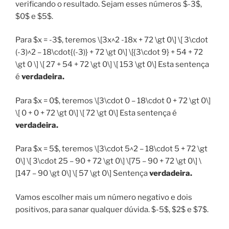
verificando o resultado. Sejam esses números $-3$,
$0$ e $5$.
Para $x = -3$, teremos \[3x^2 -18x + 72 \gt 0\] \[ 3\cdot
(-3)^2 – 18\cdot{(-3)} + 72 \gt 0\] \[{3\cdot 9} + 54 + 72
\gt 0 \] \[ 27 + 54 + 72 \gt 0\] \[ 153 \gt 0\] Esta sentença
é
verdadeira.
Para $x = 0$, teremos \[3\cdot 0 – 18\cdot 0 + 72 \gt 0\]
\[ 0 + 0 + 72 \gt 0\] \[ 72 \gt 0\] Esta sentença é
verdadeira.
Para $x = 5$, teremos \[3\cdot 5^2 – 18\cdot 5 + 72 \gt
0\] \[ 3\cdot 25 – 90 + 72 \gt 0\] \[75 – 90 + 72 \gt 0\] \
[147 – 90 \gt 0\] \[ 57 \gt 0\] Sentença
verdadeira.
Vamos escolher mais um número negativo e dois
positivos, para sanar qualquer dúvida. $-5$, $2$ e $7$.