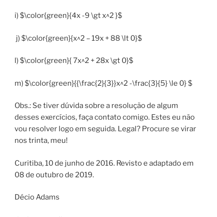
i) $\color{green}{4x -9 \gt x^2 }$
j) $\color{green}{x^2 – 19x + 88 \lt 0}$
l) $\color{green}{ 7x^2 + 28x \gt 0}$
m) $\color{green}{{\frac{2}{3}}x^2 -\frac{3}{5} \le 0} $
Obs.: Se tiver dúvida sobre a resolução de algum
desses exercícios, faça contato comigo. Estes eu não
vou resolver logo em seguida. Legal? Procure se virar
nos trinta, meu!
Curitiba, 10 de junho de 2016. Revisto e adaptado em
08 de outubro de 2019.
Décio Adams