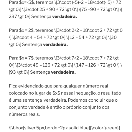
Para $x=-5$, teremos \[3\cdot (-5)^2 – 18\cdot(- 5) + 72
\gt 0\] \[3\cdot 25 + 90 + 72 \gt 0\] \[75 +90 + 72 \gt 0\] \[
237 \gt 0\] Sentença
verdadeira.
Para $x = 2$, teremos \[3\cdot 2^2 – 18\cdot 2 + 72 \gt 0
\] \[3\cdot 4 – 54 + 72 \gt 0\] \[ 12 – 54 + 72 \gt 0\] \[30
\gt 0\] Sentença
verdadeira.
Para $x = 7$, teremos \[3\cdot 7^2 – 18\cdot 7 + 72 \gt
0\] \[3\cdot 49 – 126 + 72 \gt 0\] \[147 – 126 + 72 \gt 0 \] \
[93 \gt 0\] Sentença
verdadeira.
Fica evidenciado que para qualquer número real
colocado no lugar de $x$ nessa inequação, o resultado
é uma sentença verdadeira. Podemos concluir que o
conjunto verdade é então o próprio conjunto dos
números reais.
\[\bbox[silver,5px,border:2px solid blue]{\color{green}{