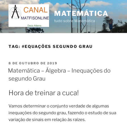
Pular
para
MATEMÁTICA
o
tudo sobre Matemática
conteúdo
TAG:
#EQUAÇÕES SEGUNDO GRAU
PUBLICADO
8 DE OUTUBRO DE 2019
EM
Matemática – Álgebra – Inequações do
segundo Grau
Hora de treinar a cuca!
Vamos determinar o conjunto verdade de algumas
inequações do segundo grau, fazendo o estudo de sua
variação de sinais em relação às raízes.