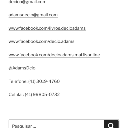
decioa@gmail.com
adamsdecio@gmail.com
www.facebook.com/livros.decioadams
www.facebook.com/decio.adams
www.facebook.com/decioadams.matfisonline
@AdamsDcio
Telefone: (41) 3019-4760
Celular: (41) 99805-0732
Pesquisar
Pesqui