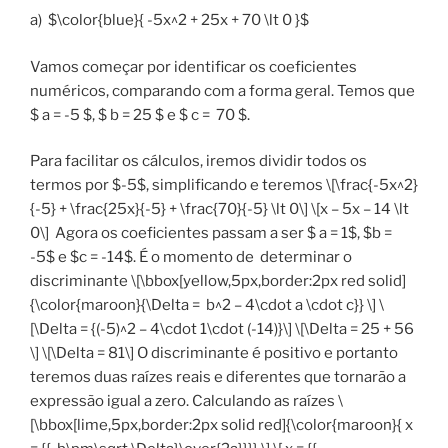
a) $\color{blue}{ -5x^2 + 25x + 70 \lt 0 }$
Vamos começar por identificar os coeficientes
numéricos, comparando com a forma geral. Temos que
$ a = -5 $, $ b = 25 $ e $ c = 70 $.
Para facilitar os cálculos, iremos dividir todos os
termos por $-5$, simplificando e teremos \[\frac{-5x^2}
{-5} + \frac{25x}{-5} + \frac{70}{-5} \lt 0\] \[x – 5x – 14 \lt
0\] Agora os coeficientes passam a ser $ a = 1$, $b =
-5$ e $c = -14$. É o momento de determinar o
discriminante \[\bbox[yellow,5px,border:2px red solid]
{\color{maroon}{\Delta = b^2 – 4\cdot a \cdot c}} \] \
[\Delta = {(-5)^2 – 4\cdot 1\cdot (-14)}\] \[\Delta = 25 + 56
\] \[\Delta = 81\] O discriminante é positivo e portanto
teremos duas raízes reais e diferentes que tornarão a
expressão igual a zero. Calculando as raízes \
[\bbox[lime,5px,border:2px solid red]{\color{maroon}{ x