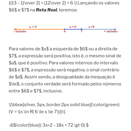
{{13 – 1}\over 2} = {12\over 2} = 6 \] Lançando os valores
$6$ e $7$ na
Reta Real
, teremos:
Para valores de $x$ a esquerda de $6$ ou a direita de
$7$, a expressão será positiva, isto é, o mesmo sinal de
$a$, que é positivo. Para valores internos do intervalo
$6$ e $7$, a expressão será negativa, o sinal contrário
de $a$. Assim sendo, a desigualdade da inequação é
$\le$, o conjunto verdade será formado pelos números
entre $6$ e $7$, inclusive.
\[\bbox[silver, 5px, border:2px solid blue]{\color{green}
{V = \{x \in R| 6 \le x \le 7\}}}\]
d)$\color{blue}{ 3x^2 – 18x + 72 \gt 0} $