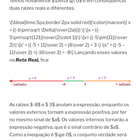
Temos novamente $\Delta \gt 0$ e em consequência
duas raízes reais e diferentes.
\[\bbox[lime,5px,border:2px solid red]{\color{maroon}{ x
= {{-b\pm\sqrt \Delta}\over{2a}}}} \] \[x = {{-
5\pm\sqrt{121}}\over{2\cdot 1}}\] \[x= {{-5\pm{11}}\over
2}\] \[x’ = {{-5 + 11}\over 2} = {6\over 2} = 3 \] \[x” = {{-5 –
11}\over 2} ={-16\over 2} = -8\] Lançando esses valores
na
Reta Real,
fica:
As raízes $-8$ e $ 3$ anulam a expressão, enquanto os
valores externos tornam a expressão positiva, por ter
no mesmo sinal de $a$. Os valores internos tornarão a
expressão negativa, que é o sinal contrário de $a$.
Como a inequação é $\ge 0$, o conjunto verdade será