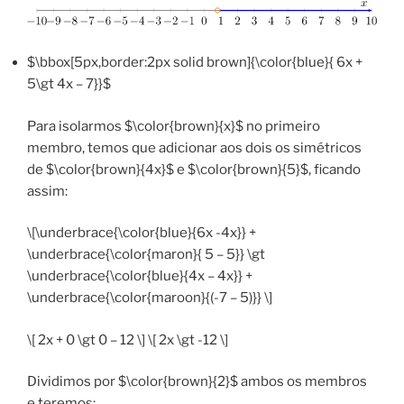
$\bbox[5px,border:2px solid brown]{\color{blue}{ 6x +
5\gt 4x – 7}}$
Para isolarmos $\color{brown}{x}$ no primeiro
membro, temos que adicionar aos dois os simétricos
de $\color{brown}{4x}$ e $\color{brown}{5}$, ficando
assim:
\[\underbrace{\color{blue}{6x -4x}} +
\underbrace{\color{maron}{ 5 – 5}} \gt
\underbrace{\color{blue}{4x – 4x}} +
\underbrace{\color{maroon}{(-7 – 5)}} \]
\[ 2x + 0 \gt 0 – 12 \] \[ 2x \gt -12 \]
Dividimos por $\color{brown}{2}$ ambos os membros
e teremos: