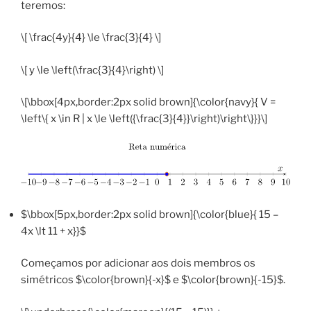
teremos:
\[ \frac{4y}{4} \le \frac{3}{4} \]
\[ y \le \left(\frac{3}{4}\right) \]
\[\bbox[4px,border:2px solid brown]{\color{navy}{ V =
\left\{ x \in R | x \le \left({\frac{3}{4}}\right)\right\}}}\]
$\bbox[5px,border:2px solid brown]{\color{blue}{ 15 –
4x \lt 11 + x}}$
Começamos por adicionar aos dois membros os
simétricos $\color{brown}{-x}$ e $\color{brown}{-15}$.