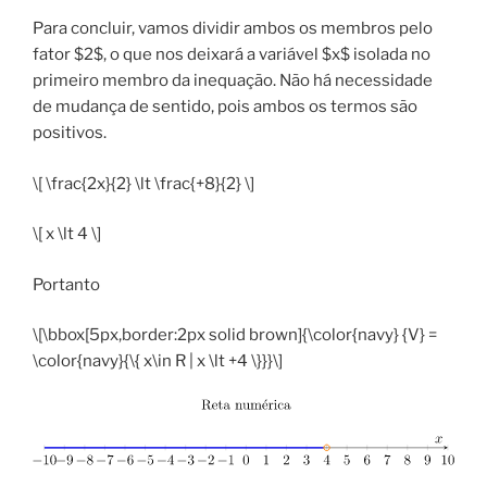
Para concluir, vamos dividir ambos os membros pelo
fator $2$, o que nos deixará a variável $x$ isolada no
primeiro membro da inequação. Não há necessidade
de mudança de sentido, pois ambos os termos são
positivos.
\[ \frac{2x}{2} \lt \frac{+8}{2} \]
\[ x \lt 4 \]
Portanto
\[\bbox[5px,border:2px solid brown]{\color{navy} {V} =
\color{navy}{\{ x\in R | x \lt +4 \}}}\]