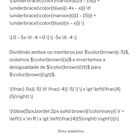
\[\underbrace{\color{maroon}{(15 – 15)}} +
\underbrace{\color{blue}{(-4x – x)}} \lt
\underbrace{\color{maroon}{(11 – 15)}} +
\underbrace{\color{blue}{(x – x)}} \]
\[ 0 – 5x \lt -4 + 0 \] \[ -5x \lt -4 \]
Dividindo ambos os membros por $\color{brown}{-5}$,
isolamos $\color{brown}{x}$ e invertemos a
desigualdade de $\color{brown}{\lt}$ para
$\color{brown}{\gt}$.
\[\frac{-5x}{-5} \lt \frac{-4}{-5} \] \[ x \gt \left(\frac{4}
{5}\right) \]
\[\bbox[5px,border:2px solid brown]{\color{navy}{ V =
\left\{ x \in R | x \gt \left(\frac{4}{5}\right) \right\}}}\]