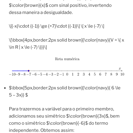
$\color{brown}{x}$ com sinal positivo, invertendo
dessa maneira a desigualdade.
\[{-x}\cdot {(-1)} \ge {+7}\cdot {(-1)}\] \[ x \le (-7) \]
\[\bbox[4px,border:2px solid brown]{\color{navy}{V = \{ x
\in R | x \le (-7) \}}}\]
$\bbox[5px,border:2px solid brown]{\color{navy}{ 6 \le
5 – 3x}} $
Para trazermos a variável para o primeiro membro,
adicionamos seu simétrico $\color{brown}{3x}$, bem
como o simétrico $\color{brown}{-6}$ do termo
independente. Obtemos assim: