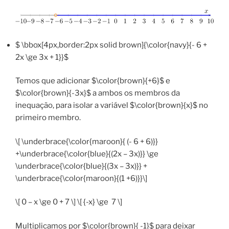
$ \bbox[4px,border:2px solid brown]{\color{navy}{- 6 +
2x \ge 3x + 1}}$
Temos que adicionar $\color{brown}{+6}$ e
$\color{brown}{-3x}$ a ambos os membros da
inequação, para isolar a variável $\color{brown}{x}$ no
primeiro membro.
\[ \underbrace{\color{maroon}{ (- 6 + 6)}}
+\underbrace{\color{blue}{(2x – 3x)}} \ge
\underbrace{\color{blue}{(3x – 3x)}} +
\underbrace{\color{maroon}{(1 +6)}}\]
\[ 0 – x \ge 0 + 7 \] \[ {-x} \ge 7 \]
Multiplicamos por $\color{brown}{ -1}$ para deixar