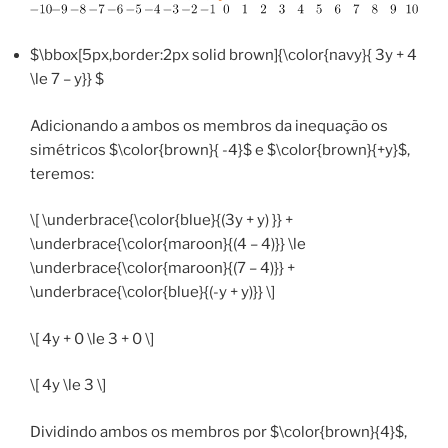
$\bbox[5px,border:2px solid brown]{\color{navy}{ 3y + 4
\le 7 – y}} $
Adicionando a ambos os membros da inequação os
simétricos $\color{brown}{ -4}$ e $\color{brown}{+y}$,
teremos:
\[ \underbrace{\color{blue}{(3y + y) }} +
\underbrace{\color{maroon}{(4 – 4)}} \le
\underbrace{\color{maroon}{(7 – 4)}} +
\underbrace{\color{blue}{(-y + y)}} \]
\[ 4y + 0 \le 3 + 0 \]
\[ 4y \le 3 \]
Dividindo ambos os membros por $\color{brown}{4}$,