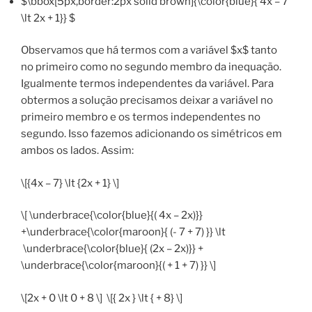
$\bbox[5px,border:2px solid brown]{\color{blue}{ 4x – 7
\lt 2x + 1}} $
Observamos que há termos com a variável $x$ tanto
no primeiro como no segundo membro da inequação.
Igualmente termos independentes da variável. Para
obtermos a solução precisamos deixar a variável no
primeiro membro e os termos independentes no
segundo. Isso fazemos adicionando os simétricos em
ambos os lados. Assim:
\[{4x – 7} \lt {2x + 1} \]
\[ \underbrace{\color{blue}{( 4x – 2x)}}
+\underbrace{\color{maroon}{ (- 7 + 7) }} \lt
\underbrace{\color{blue}{ (2x – 2x)}} +
\underbrace{\color{maroon}{( + 1 + 7) }} \]
\[2x + 0 \lt 0 + 8 \] \[{ 2x } \lt { + 8} \]