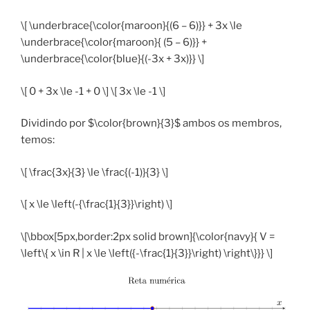
\[ \underbrace{\color{maroon}{(6 – 6)}} + 3x \le
\underbrace{\color{maroon}{ (5 – 6)}} +
\underbrace{\color{blue}{(-3x + 3x)}} \]
\[ 0 + 3x \le -1 + 0 \] \[ 3x \le -1 \]
Dividindo por $\color{brown}{3}$ ambos os membros,
temos:
\[ \frac{3x}{3} \le \frac{(-1)}{3} \]
\[ x \le \left(-{\frac{1}{3}}\right) \]
\[\bbox[5px,border:2px solid brown]{\color{navy}{ V =
\left\{ x \in R | x \le \left({-\frac{1}{3}}\right) \right\}}} \]