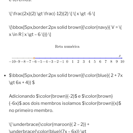
\[ \frac{2x}{2} \gt \frac{-12}{2} \] \[ x \gt -6 \]
\[\bbox[5px,border:2px solid brown]{\color{navy}{ V = \{
x \in R | x \gt – 6 \}}} \]
$\bbox[5px,border:2px solid brown]{\color{blue}{ 2 + 7x
\gt 6x + 4}} $
Adicionando $\color{brown}{-2}$ e $\color{brown}
{-6x}$ aos dois membros isolamos $\color{brown}{x}$
no primeiro membro.
\[ \underbrace{\color{maroon}{ 2 – 2}} +
\underbrace{\color{blue}{7x – 6x}} \gt