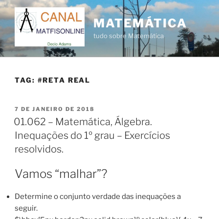
Pular
para
MATEMÁTICA
o
tudo sobre Matemática
conteúdo
TAG:
#RETA REAL
PUBLICADO
7 DE JANEIRO DE 2018
EM
01.062 – Matemática, Álgebra.
Inequações do 1º grau – Exercícios
resolvidos.
Vamos “malhar”?
Determine o conjunto verdade das inequações a
seguir.