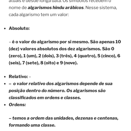
atuais e desde longa data. Os símbolos recebem o
nome de
algarismos hindu arábicos
. Nesse sistema,
cada algarismo tem um valor:
Absoluto:
–
é o valor do algarismo por si mesmo. São apenas 10
(dez) valores absolutos dos dez algarismos. São 0
(zero), 1 (um), 2 (dois), 3 (três), 4 (quatro), 5 (cinco), 6
(seis), 7 (sete), 8 (oito) e 9 (nove).
Relativo:
–
– o valor relativo dos algarismos depende de sua
posição dentro do número. Os algarismos são
classificados em ordens e classes.
Ordens:
– temos a ordem das unidades, dezenas e centenas,
formando uma classe.