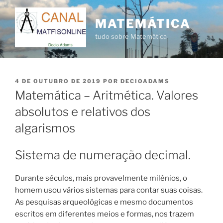
Pular
para
MATEMÁTICA
o
tudo sobre Matemática
conteúdo
PUBLICADO
4 DE OUTUBRO DE 2019
POR
DECIOADAMS
EM
Matemática – Aritmética. Valores
absolutos e relativos dos
algarismos
Sistema de numeração decimal.
Durante séculos, mais provavelmente milênios, o
homem usou vários sistemas para contar suas coisas.
As pesquisas arqueológicas e mesmo documentos
escritos em diferentes meios e formas, nos trazem