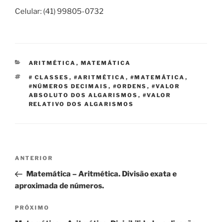
Celular: (41) 99805-0732
CATEGORIAS
ARITMÉTICA
,
MATEMÁTICA
TAGS
# CLASSES
,
#ARITMÉTICA
,
#MATEMÁTICA
,
#NÚMEROS DECIMAIS
,
#ORDENS
,
#VALOR
ABSOLUTO DOS ALGARISMOS
,
#VALOR
RELATIVO DOS ALGARISMOS
Navegação
Post
ANTERIOR
de
anterior
Matemática – Aritmética. Divisão exata e
Post
aproximada de números.
Próximo
PRÓXIMO
post