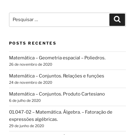
Matemática,
Álgebra.
Sistemas
Pesquisar
Pesqui
de
por:
equações
com
POSTS RECENTES
duas
incógnitas.”
Matemática – Geometria espacial – Poliedros.
26 de novembro de 2020
Matemática – Conjuntos. Relações e funções
24 de novembro de 2020
Matemática – Conjuntos. Produto Cartesiano
6 de julho de 2020
01.047-02 – Matemática. Álgebra. – Fatoração de
expressões algébricas.
29 de junho de 2020