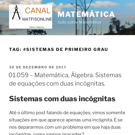
Pular
para
MATEMÁTICA
o
tudo sobre Matemática
conteúdo
TAG:
#SISTEMAS DE PRIMEIRO GRAU
PUBLICADO
30 DE DEZEMBRO DE 2017
EM
01.059 – Matemática, Álgebra. Sistemas
de equações com duas incógnitas.
Sistemas com duas incógnitas
Até o último post falando de equações, vimos somente
situações em que aparece apenas uma incógnita. E se
nos depararmos com um problema em que haja duas
incógnitas, como iremos proceder?