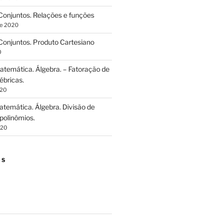
onjuntos. Relações e funções
de 2020
onjuntos. Produto Cartesiano
0
temática. Álgebra. – Fatoração de
ébricas.
020
temática. Álgebra. Divisão de
polinômios.
020
OS