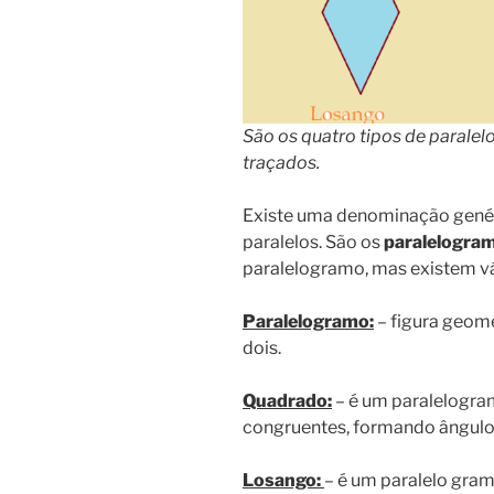
São os quatro tipos de parale
traçados.
Existe uma denominação genéri
paralelos. São os
paralelogra
paralelogramo, mas existem vá
Paralelogramo:
– figura geomé
dois.
Quadrado:
– é um paralelogra
congruentes, formando ângulos 
Losango:
– é um paralelo gra