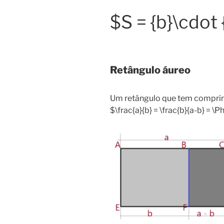
$S = {b}\cdot 
Retângulo áureo
Um retângulo que tem compri
$\frac{a}{b} = \frac{b}{a-b} = 