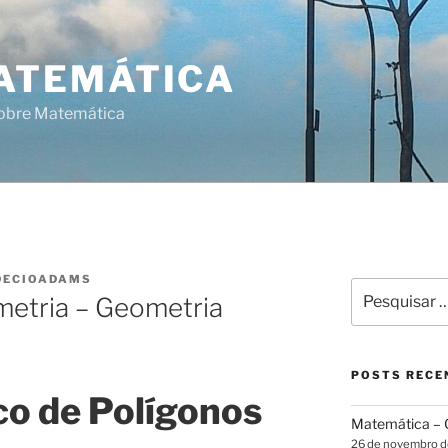
ATEMÁTICA
sobre Matemática
DECIOADAMS
Pesquisar
etria – Geometria
por:
POSTS RECE
o de Polígonos
Matemática – G
26 de novembro 