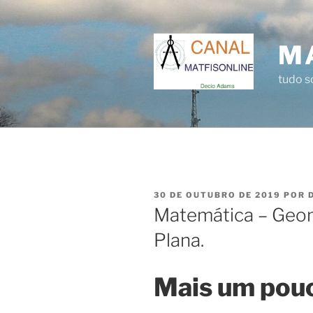
Pular
para
o
M
conteúdo
tudo 
PUBLICADO
30 DE OUTUBRO DE 2019
POR
EM
Matemática – Geom
Plana.
Mais um pouc