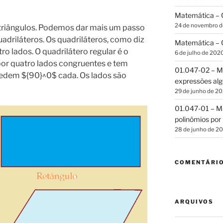
Matemática – C
24 de novembro 
 triângulos. Podemos dar mais um passo
adriláteros. Os quadriláteros, como diz
Matemática – C
o lados. O quadrilátero regular é o
6 de julho de 202
 por quatro lados congruentes e tem
01.047-02 – Ma
medem ${90}^0$ cada. Os lados são
expressões alg
29 de junho de 2
01.047-01 – Ma
polinômios por 
28 de junho de 2
COMENTÁRI
ARQUIVOS