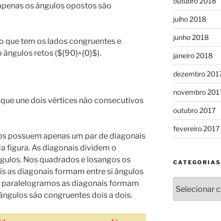
outubro 2018
 apenas os ângulos opostos são
julho 2018
junho 2018
o que tem os lados congruentes e
 ângulos retos (${90}^{0}$).
janeiro 2018
dezembro 201
novembro 201
que une dois vértices não consecutivos
outubro 2017
fevereiro 2017
os possuem apenas um par de diagonais
a figura. As diagonais dividem o
gulos. Nos quadrados e losangos os
CATEGORIAS
is as diagonais formam entre si ângulos
Categorias
s paralelogramos as diagonais formam
ângulos são congruentes dois a dois.