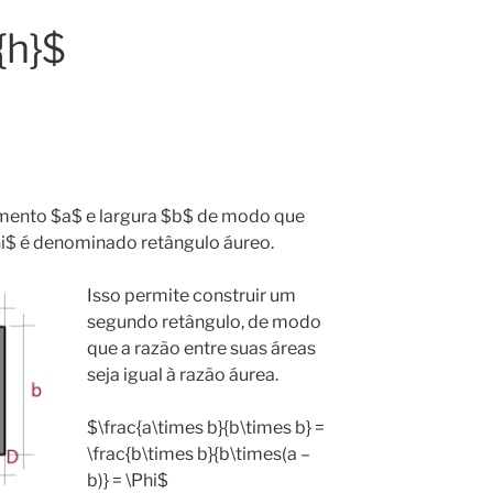
{h}$
mento $a$ e largura $b$ de modo que
\Phi$ é denominado retângulo áureo.
Isso permite construir um
segundo retângulo, de modo
que a razão entre suas áreas
seja igual à razão áurea.
$\frac{a\times b}{b\times b} =
\frac{b\times b}{b\times(a –
b)} = \Phi$