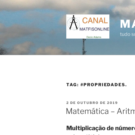
Pular
para
o
M
conteúdo
tudo 
TAG:
#PROPRIEDADES.
PUBLICADO
2 DE OUTUBRO DE 2019
EM
Matemática – Arit
Multiplicação de número