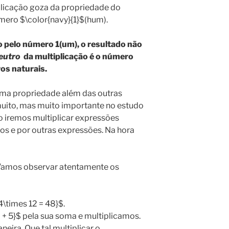
plicação goza da propriedade do
mero $\color{navy}{1}$(hum).
 pelo número 1(um), o resultado não
eutro
da multiplicação é o número
os naturais.
uma propriedade além das outras
muito, mas muito importante no estudo
o iremos multiplicar expressões
os e por outras expressões. Na hora
Vamos observar atentamente os
4\times 12 = 48}$.
 + 5}$ pela sua soma e multiplicamos.
eira. Que tal multiplicar o