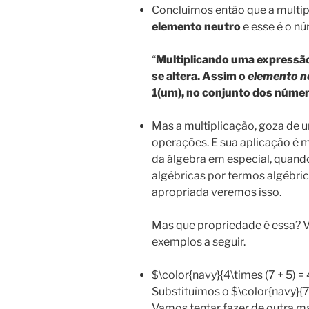
Concluímos então que a multi
elemento neutro
e esse é o nú
“
Multiplicando uma expressão
se altera. Assim o
elemento n
1(um), no conjunto dos númer
Mas a multiplicação, goza de 
operações. E sua aplicação é 
da álgebra em especial, quand
algébricas por termos algébric
apropriada veremos isso.
Mas que propriedade é essa? 
exemplos a seguir.
$\color{navy}{4\times (7 + 5) = 
Substituímos o $\color{navy}{7
Vamos tentar fazer de outra man