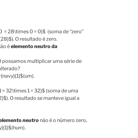
0 = 28\times 0 = 0}$ (soma de “zero”
{28}$). O resultado é zero.
não é
elemento neutro da
l possamos multiplicar uma série de
alterado?
{navy}{1}$(um).
1 = 32\times 1 = 32}$ (soma de uma
2}$). O resultado se manteve igual a
elemento neutro
não é o número zero,
}{1}$(hum).