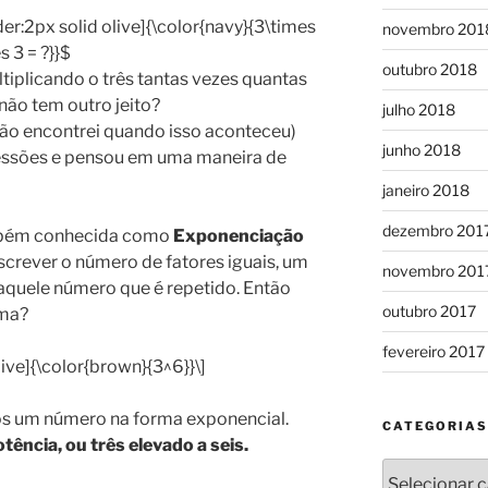
r:2px solid olive]{\color{navy}{3\times
novembro 201
 3 = ?}}$
outubro 2018
tiplicando o três tantas vezes quantas
não tem outro jeito?
julho 2018
não encontrei quando isso aconteceu)
junho 2018
essões e pensou em uma maneira de
janeiro 2018
dezembro 201
bém conhecida como
Exponenciação
escrever o número de fatores iguais, um
novembro 201
daquele número que é repetido. Então
outubro 2017
ima?
fevereiro 2017
ive]{\color{brown}{3^6}}\]
os um número na forma exponencial.
CATEGORIAS
tência, ou três elevado a seis.
Categorias