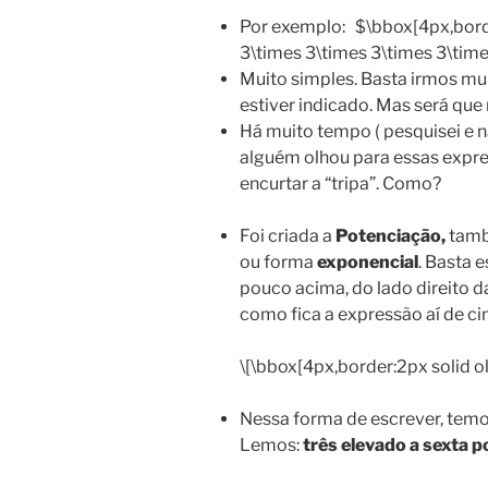
Por exemplo: $\bbox[4px,borde
3\times 3\times 3\times 3\times
Muito simples. Basta irmos mul
estiver indicado. Mas será que 
Há muito tempo ( pesquisei e 
alguém olhou para essas expr
encurtar a “tripa”. Como?
Foi criada a
Potenciação,
tam
ou forma
exponencial
. Basta 
pouco acima, do lado direito 
como fica a expressão aí de c
\[\bbox[4px,border:2px solid ol
Nessa forma de escrever, tem
Lemos:
três elevado a sexta po