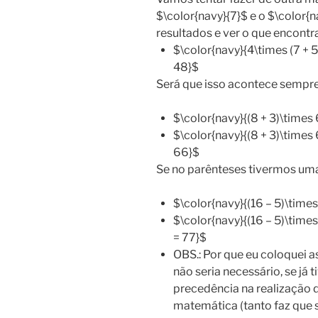
$\color{navy}{7}$ e o $\color{
resultados e ver o que encont
$\color{navy}{4\times (7 + 5
48}$
Será que isso acontece sempr
$\color{navy}{(8 + 3)\times 
$\color{navy}{(8 + 3)\times 
66}$
Se no parênteses tivermos um
$\color{navy}{(16 – 5)\times
$\color{navy}{(16 – 5)\times 
= 77}$
OBS.: Por que eu coloquei a
não seria necessário, se já
precedência na realização
matemática (tanto faz que s