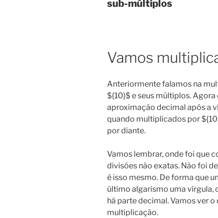
sub-múltiplos
Vamos multiplica
Anteriormente falamos na mult
${10}$ e seus múltiplos. Ago
aproximação decimal após a ví
quando multiplicados por ${10,
por diante.
Vamos lembrar, onde foi que c
divisões não exatas. Não foi de
é isso mesmo. De forma que um
último algarismo uma vírgula, 
há parte decimal. Vamos ver o 
multiplicação.