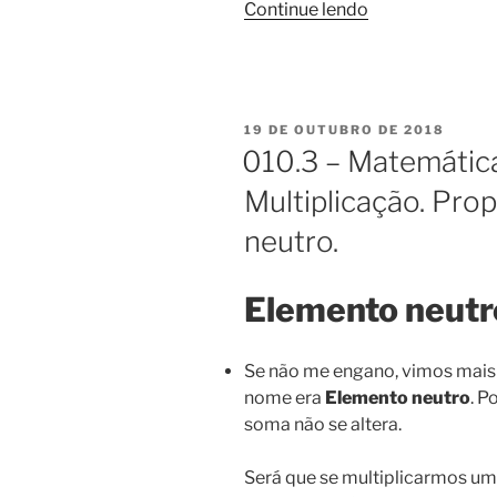
“011.1
Continue lendo
–
Matemática,
aritmética.
Potenciação.”
PUBLICADO
19 DE OUTUBRO DE 2018
EM
010.3 – Matemática
Multiplicação. Pro
neutro.
Elemento neutro
Se não me engano, vimos mais 
nome era
Elemento neutro
. P
soma não se altera.
Será que se multiplicarmos uma 