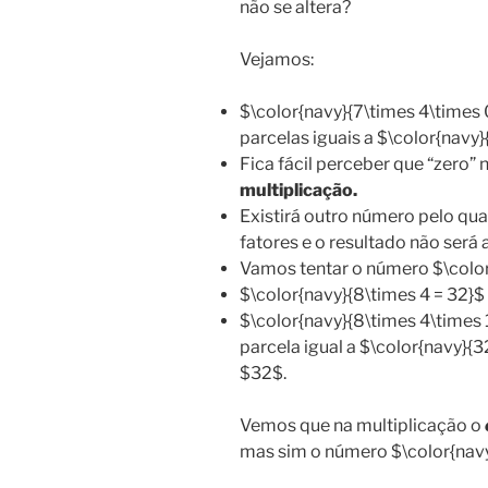
não se altera?
Vejamos:
$\color{navy}{7\times 4\times 
parcelas iguais a $\color{navy}
Fica fácil perceber que “zero” 
multiplicação.
Existirá outro número pelo qua
fatores e o resultado não será 
Vamos tentar o número $\color
$\color{navy}{8\times 4 = 32}$
$\color{navy}{8\times 4\times 
parcela igual a $\color{navy}{3
$32$.
Vemos que na multiplicação o
mas sim o número $\color{navy