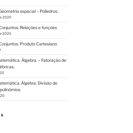
eometria espacial – Poliedros.
de 2020
onjuntos. Relações e funções
de 2020
onjuntos. Produto Cartesiano
0
temática. Álgebra. – Fatoração de
ébricas.
020
temática. Álgebra. Divisão de
polinômios.
020
OS