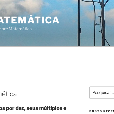
ATEMÁTICA
sobre Matemática
Pesquisar
mética
por:
s por dez, seus múltiplos e
POSTS RECE