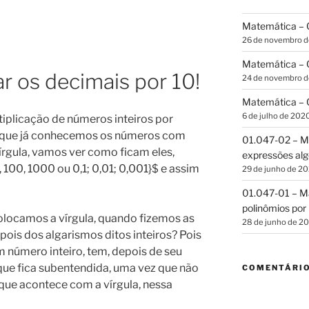
Matemática – G
26 de novembro 
Matemática – C
r os decimais por 10!
24 de novembro 
Matemática – C
6 de julho de 202
iplicação de números inteiros por
ra que já conhecemos os números com
01.047-02 – Ma
rgula, vamos ver como ficam eles,
expressões alg
 100, 1000 ou 0,1; 0,01; 0,001}$ e assim
29 de junho de 2
01.047-01 – Ma
polinômios por 
olocamos a vírgula, quando fizemos as
28 de junho de 2
pois dos algarismos ditos inteiros? Pois
 número inteiro, tem, depois de seu
que fica subentendida, uma vez que não
COMENTÁRI
que acontece com a vírgula, nessa