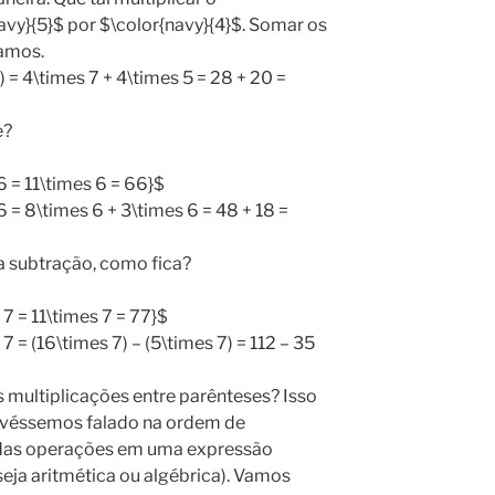
navy}{5}$ por $\color{navy}{4}$. Somar os
ramos.
) = 4\times 7 + 4\times 5 = 28 + 20 =
e?
6 = 11\times 6 = 66}$
6 = 8\times 6 + 3\times 6 = 48 + 18 =
a subtração, como fica?
 7 = 11\times 7 = 77}$
7 = (16\times 7) – (5\times 7) = 112 – 35
s multiplicações entre parênteses? Isso
 tivéssemos falado na ordem de
 das operações em uma expressão
eja aritmética ou algébrica). Vamos