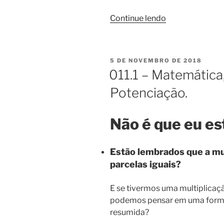
“Matemática
Continue lendo
–
Aritmética”
PUBLICADO
5 DE NOVEMBRO DE 2018
EM
011.1 – Matemática,
Potenciação.
Não é que eu e
Estão lembrados que a mu
parcelas iguais?
E se tivermos uma multiplicaç
podemos pensar em uma forma 
resumida?