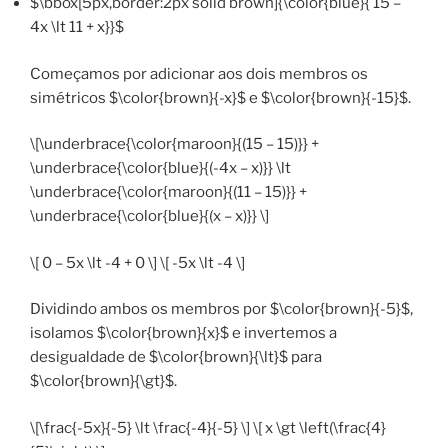
$\bbox[5px,border:2px solid brown]{\color{blue}{ 15 –
4x \lt 11 + x}}$
Começamos por adicionar aos dois membros os
simétricos $\color{brown}{-x}$ e $\color{brown}{-15}$.
\[\underbrace{\color{maroon}{(15 – 15)}} +
\underbrace{\color{blue}{(-4x – x)}} \lt
\underbrace{\color{maroon}{(11 – 15)}} +
\underbrace{\color{blue}{(x – x)}} \]
\[ 0 – 5x \lt -4 + 0 \] \[ -5x \lt -4 \]
Dividindo ambos os membros por $\color{brown}{-5}$,
isolamos $\color{brown}{x}$ e invertemos a
desigualdade de $\color{brown}{\lt}$ para
$\color{brown}{\gt}$.
\[\frac{-5x}{-5} \lt \frac{-4}{-5} \] \[ x \gt \left(\frac{4}