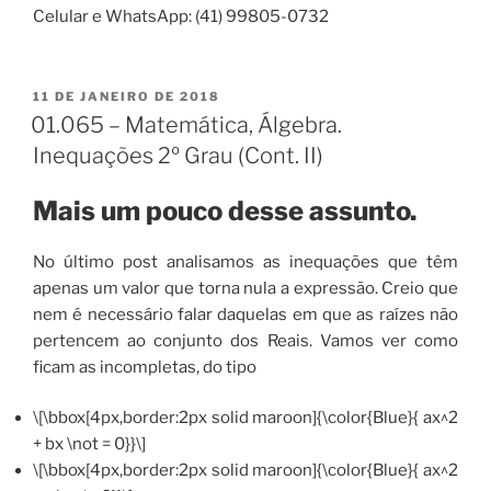
Celular e WhatsApp: (41) 99805-0732
PUBLICADO
11 DE JANEIRO DE 2018
EM
01.065 – Matemática, Álgebra.
Inequações 2º Grau (Cont. II)
Mais um pouco desse assunto.
No último post analisamos as inequações que têm
apenas um valor que torna nula a expressão. Creio que
nem é necessário falar daquelas em que as raízes não
pertencem ao conjunto dos Reais. Vamos ver como
ficam as incompletas, do tipo
\[\bbox[4px,border:2px solid maroon]{\color{Blue}{ ax^2
+ bx \not = 0}}\]
\[\bbox[4px,border:2px solid maroon]{\color{Blue}{ ax^2