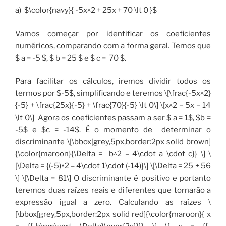
a) $\color{navy}{ -5x^2 + 25x + 70 \lt 0 }$
Vamos começar por identificar os coeficientes
numéricos, comparando com a forma geral. Temos que
$ a = -5 $, $ b = 25 $ e $ c = 70 $.
Para facilitar os cálculos, iremos dividir todos os
termos por $-5$, simplificando e teremos \[\frac{-5x^2}
{-5} + \frac{25x}{-5} + \frac{70}{-5} \lt 0\] \[x^2 – 5x – 14
\lt 0\] Agora os coeficientes passam a ser $ a = 1$, $b =
-5$ e $c = -14$. É o momento de determinar o
discriminante \[\bbox[grey,5px,border:2px solid brown]
{\color{maroon}{\Delta = b^2 – 4\cdot a \cdot c}} \] \
[\Delta = {(-5)^2 – 4\cdot 1\cdot (-14)}\] \[\Delta = 25 + 56
\] \[\Delta = 81\] O discriminante é positivo e portanto
teremos duas raízes reais e diferentes que tornarão a
expressão igual a zero. Calculando as raízes \
[\bbox[grey,5px,border:2px solid red]{\color{maroon}{ x