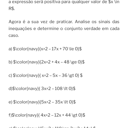
a expressão será positiva para qualquer valor de $x \in
R$.
Agora é a sua vez de praticar. Analise os sinais das
inequações e determine o conjunto verdade em cada
caso.
a) $\color{navy}{x^2 – 17x + 70 \le 0}$
b) $\color{navy}{2x^2 + 4x – 48 \ge 0}$
c) $\color{navy}{ x^2 – 5x – 36 \gt 0} $
d)$\color{navy}{ 3x^2 – 108 \lt 0}$
e) $\color{navy}{5x^2 – 35x \lt 0}$
f)$\color{navy}{ 4x^2 – 12x + 44 \gt 0}$