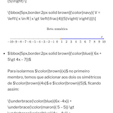
{5}\right) \]
\[\bbox[5px,border:2px solid brown]{\color{navy}{ V =
\left\{ x \in R | x \gt \left(\frac{4}{5}\right) \right\}}}\]
$\bbox[5px,border:2px solid brown]{\color{blue}{ 6x +
5\gt 4x – 7}}$
Para isolarmos $\color{brown}{x}$ no primeiro
membro, temos que adicionar aos dois os simétricos
de $\color{brown}{4x}$ e $\color{brown}{5}$, ficando
assim:
\[\underbrace{\color{blue}{6x -4x}} +
\underbrace{\color{maron}{ 5 – 5}} \gt