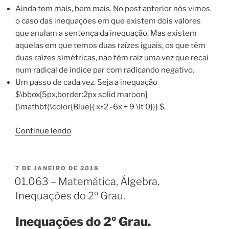
Ainda tem mais, bem mais. No post anterior nós vimos
o caso das inequações em que existem dois valores
que anulam a sentença da inequação. Mas existem
aquelas em que temos duas raízes iguais, os que têm
duas raízes simétricas, não têm raiz uma vez que recai
num radical de índice par com radicando negativo.
Um passo de cada vez. Seja a inequação
$\bbox[5px,border:2px solid maroon]
{\mathbf{\color{Blue}{ x^2 -6x + 9 \lt 0}}} $.
“01.064
Continue lendo
–
Matemática,
Álgebra.
PUBLICADO
7 DE JANEIRO DE 2018
EM
Inequações
01.063 – Matemática, Álgebra.
2º
Inequações do 2º Grau.
Grau
(continuação)”
Inequações do 2º Grau.