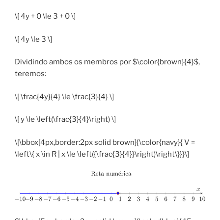
\[ 4y + 0 \le 3 + 0 \]
\[ 4y \le 3 \]
Dividindo ambos os membros por $\color{brown}{4}$,
teremos:
\[ \frac{4y}{4} \le \frac{3}{4} \]
\[ y \le \left(\frac{3}{4}\right) \]
\[\bbox[4px,border:2px solid brown]{\color{navy}{ V =
\left\{ x \in R | x \le \left({\frac{3}{4}}\right)\right\}}}\]