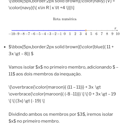
\[\bbox[5px,border:2px solid brown]{\color{navy} {V} =
\color{navy}{\{ x\in R | x \lt +4 \}}}\]
$\bbox[5px,border:2px solid brown]{\color{blue}{ 11 +
3x \gt – 8}} $
Vamos isolar $x$ no primeiro membro, adicionando $ –
11$ aos dois membros da inequação.
\[\overbrace{\color{maroon}{ (11 – 11)}} + 3x \gt
\overbrace{\color{maroon}{ (-8 -11)}} \] \[ 0 + 3x \gt – 19
\] \[ {3x} \gt {- 19} \]
Dividindo ambos os membros por $3$, iremos isolar
$x$ no primeiro membro.