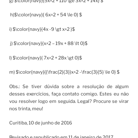
g) $\color{navy}{5x^2 + 110 \ge 3x^2 + 14x} $
h)$\color{navy}{ 6x^2 + 54 \le 0} $
i) $\color{navy}{4x -9 \gt x^2 }$
j) $\color{navy}{x^2 – 19x + 88 \lt 0}$
l) $\color{navy}{ 7x^2 + 28x \gt 0}$
m) $\color{navy}{{\frac{2}{3}}x^2 -\frac{3}{5} \le 0} $
Obs.: Se tiver dúvida sobre a resolução de algum
desses exercícios, faça contato comigo. Estes eu não
vou resolver logo em seguida. Legal? Procure se virar
nos trinta, meu!
Curitiba, 10 de junho de 2016
Revisado e republicado em 11 de janeiro de 2017.