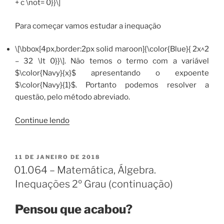
+ c \not= 0}}\]
Para começar vamos estudar a inequação
\[\bbox[4px,border:2px solid maroon]{\color{Blue}{ 2x^2
– 32 \lt 0}}\]. Não temos o termo com a variável
$\color{Navy}{x}$ apresentando o expoente
$\color{Navy}{1}$. Portanto podemos resolver a
questão, pelo método abreviado.
“01.065
Continue lendo
–
Matemática,
Álgebra.
PUBLICADO
11 DE JANEIRO DE 2018
EM
Inequações
01.064 – Matemática, Álgebra.
2º
Inequações 2º Grau (continuação)
Grau
(Cont.
Pensou que acabou?
II)”