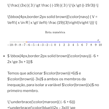
\[ \frac{ (3x) }{ 3 } \gt \frac { (-19) }{ 3 } \] \[x \gt {(-19/3)} \]
\[\bbox[4px,border:2px solid brown]{\color{navy} { V =
\left\{ x \in R | x \gt \left(-\frac {19}{3}\right)\right \}}} \]
$ \bbox[4px,border:2px solid brown]{\color{navy}{- 6 +
2x \ge 3x + 1}}$
Temos que adicionar $\color{brown}{+6}$ e
$\color{brown}{-3x}$ a ambos os membros da
inequação, para isolar a variável $\color{brown}{x}$ no
primeiro membro.
\[ \underbrace{\color{maroon}{ (- 6 + 6)}}
+\underbrace{\color{blue}{(2x – 3x)}} \ge