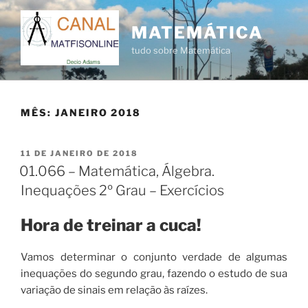
Pular
para
MATEMÁTICA
o
tudo sobre Matemática
conteúdo
MÊS:
JANEIRO 2018
PUBLICADO
11 DE JANEIRO DE 2018
EM
01.066 – Matemática, Álgebra.
Inequações 2º Grau – Exercícios
Hora de treinar a cuca!
Vamos determinar o conjunto verdade de algumas
inequações do segundo grau, fazendo o estudo de sua
variação de sinais em relação às raízes.