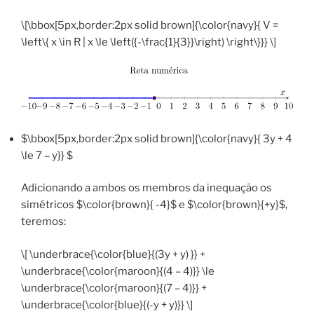
\[\bbox[5px,border:2px solid brown]{\color{navy}{ V =
\left\{ x \in R | x \le \left({-\frac{1}{3}}\right) \right\}}} \]
$\bbox[5px,border:2px solid brown]{\color{navy}{ 3y + 4
\le 7 – y}} $
Adicionando a ambos os membros da inequação os
simétricos $\color{brown}{ -4}$ e $\color{brown}{+y}$,
teremos:
\[ \underbrace{\color{blue}{(3y + y) }} +
\underbrace{\color{maroon}{(4 – 4)}} \le
\underbrace{\color{maroon}{(7 – 4)}} +
\underbrace{\color{blue}{(-y + y)}} \]