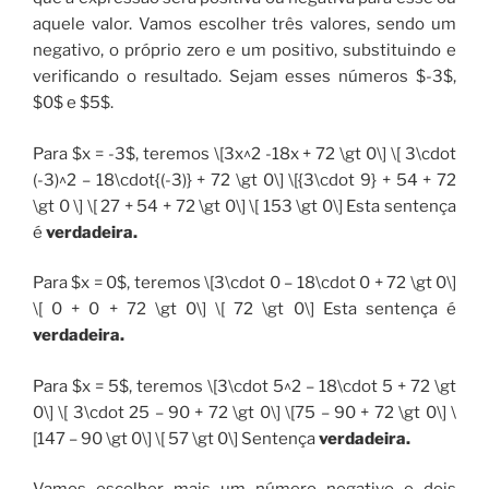
aquele valor. Vamos escolher três valores, sendo um
negativo, o próprio zero e um positivo, substituindo e
verificando o resultado. Sejam esses números $-3$,
$0$ e $5$.
Para $x = -3$, teremos \[3x^2 -18x + 72 \gt 0\] \[ 3\cdot
(-3)^2 – 18\cdot{(-3)} + 72 \gt 0\] \[{3\cdot 9} + 54 + 72
\gt 0 \] \[ 27 + 54 + 72 \gt 0\] \[ 153 \gt 0\] Esta sentença
é
verdadeira.
Para $x = 0$, teremos \[3\cdot 0 – 18\cdot 0 + 72 \gt 0\]
\[ 0 + 0 + 72 \gt 0\] \[ 72 \gt 0\] Esta sentença é
verdadeira.
Para $x = 5$, teremos \[3\cdot 5^2 – 18\cdot 5 + 72 \gt
0\] \[ 3\cdot 25 – 90 + 72 \gt 0\] \[75 – 90 + 72 \gt 0\] \
[147 – 90 \gt 0\] \[ 57 \gt 0\] Sentença
verdadeira.