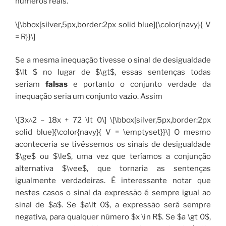
números reais.
\[\bbox[silver,5px,border:2px solid blue]{\color{navy}{ V
= R}}\]
Se a mesma inequação tivesse o sinal de desigualdade
$\lt $ no lugar de $\gt$, essas sentenças todas
seriam
falsas
e portanto o conjunto verdade da
inequação seria um conjunto vazio. Assim
\[3x^2 – 18x + 72 \lt 0\] \[\bbox[silver,5px,border:2px
solid blue]{\color{navy}{ V = \emptyset}}\] O mesmo
aconteceria se tivéssemos os sinais de desigualdade
$\ge$ ou $\le$, uma vez que teríamos a conjunção
alternativa $\vee$, que tornaria as sentenças
igualmente verdadeiras. É interessante notar que
nestes casos o sinal da expressão é sempre igual ao
sinal de $a$. Se $a\lt 0$, a expressão será sempre
negativa, para qualquer número $x \in R$. Se $a \gt 0$,