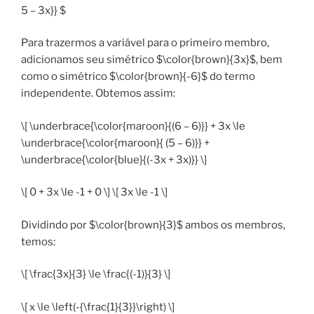
5 – 3x}} $
Para trazermos a variável para o primeiro membro,
adicionamos seu simétrico $\color{brown}{3x}$, bem
como o simétrico $\color{brown}{-6}$ do termo
independente. Obtemos assim:
\[ \underbrace{\color{maroon}{(6 – 6)}} + 3x \le
\underbrace{\color{maroon}{ (5 – 6)}} +
\underbrace{\color{blue}{(-3x + 3x)}} \]
\[ 0 + 3x \le -1 + 0 \] \[ 3x \le -1 \]
Dividindo por $\color{brown}{3}$ ambos os membros,
temos:
\[ \frac{3x}{3} \le \frac{(-1)}{3} \]
\[ x \le \left(-{\frac{1}{3}}\right) \]