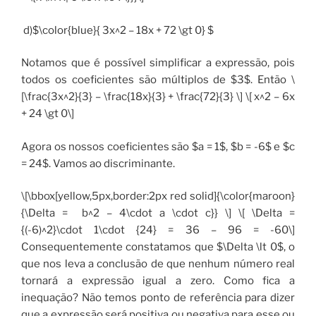
d)$\color{blue}{ 3x^2 – 18x + 72 \gt 0} $
Notamos que é possível simplificar a expressão, pois
todos os coeficientes são múltiplos de $3$. Então \
[\frac{3x^2}{3} – \frac{18x}{3} + \frac{72}{3} \] \[ x^2 – 6x
+ 24 \gt 0\]
Agora os nossos coeficientes são $a = 1$, $b = -6$ e $c
= 24$. Vamos ao discriminante.
\[\bbox[yellow,5px,border:2px red solid]{\color{maroon}
{\Delta = b^2 – 4\cdot a \cdot c}} \] \[ \Delta =
{(-6)^2}\cdot 1\cdot {24} = 36 – 96 = -60\]
Consequentemente constatamos que $\Delta \lt 0$, o
que nos leva a conclusão de que nenhum número real
tornará a expressão igual a zero. Como fica a
inequação? Não temos ponto de referência para dizer
que a expressão será positiva ou negativa para esse ou