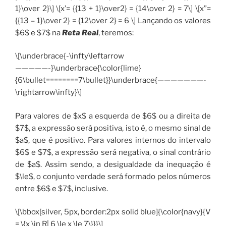
1}\over 2}\] \[x’= {{13 + 1}\over2} = {14\over 2} = 7\] \[x”=
{{13 – 1}\over 2} = {12\over 2} = 6 \] Lançando os valores
$6$ e $7$ na
Reta Real
, teremos:
\[\underbrace{-\infty\leftarrow
—————-}\underbrace{\color{lime}
{6\bullet========7\bullet}}\underbrace{———————-
\rightarrow\infty}\]
Para valores de $x$ a esquerda de $6$ ou a direita de
$7$, a expressão será positiva, isto é, o mesmo sinal de
$a$, que é positivo. Para valores internos do intervalo
$6$ e $7$, a expressão será negativa, o sinal contrário
de $a$. Assim sendo, a desigualdade da inequação é
$\le$, o conjunto verdade será formado pelos números
entre $6$ e $7$, inclusive.
\[\bbox[silver, 5px, border:2px solid blue]{\color{navy}{V
= \{x \in R| 6 \le x \le 7\}}}\]