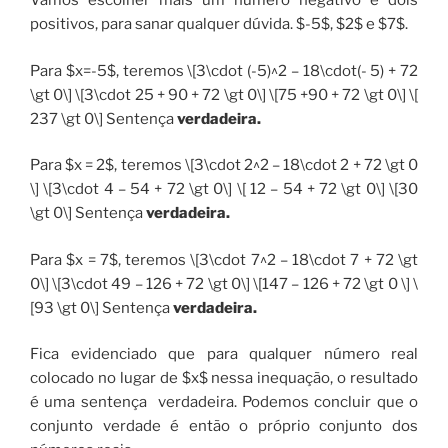
Vamos escolher mais um número negativo e dois
positivos, para sanar qualquer dúvida. $-5$, $2$ e $7$.
Para $x=-5$, teremos \[3\cdot (-5)^2 – 18\cdot(- 5) + 72
\gt 0\] \[3\cdot 25 + 90 + 72 \gt 0\] \[75 +90 + 72 \gt 0\] \[
237 \gt 0\] Sentença
verdadeira.
Para $x = 2$, teremos \[3\cdot 2^2 – 18\cdot 2 + 72 \gt 0
\] \[3\cdot 4 – 54 + 72 \gt 0\] \[ 12 – 54 + 72 \gt 0\] \[30
\gt 0\] Sentença
verdadeira.
Para $x = 7$, teremos \[3\cdot 7^2 – 18\cdot 7 + 72 \gt
0\] \[3\cdot 49 – 126 + 72 \gt 0\] \[147 – 126 + 72 \gt 0 \] \
[93 \gt 0\] Sentença
verdadeira.
Fica evidenciado que para qualquer número real
colocado no lugar de $x$ nessa inequação, o resultado
é uma sentença verdadeira. Podemos concluir que o
conjunto verdade é então o próprio conjunto dos