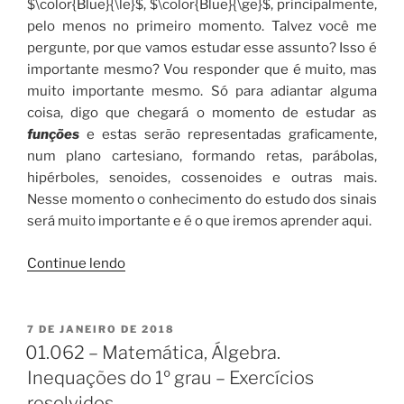
$\color{Blue}{\le}$, $\color{Blue}{\ge}$, principalmente,
pelo menos no primeiro momento. Talvez você me
pergunte, por que vamos estudar esse assunto? Isso é
importante mesmo? Vou responder que é muito, mas
muito importante mesmo. Só para adiantar alguma
coisa, digo que chegará o momento de estudar as
funções
e estas serão representadas graficamente,
num plano cartesiano, formando retas, parábolas,
hipérboles, senoides, cossenoides e outras mais.
Nesse momento o conhecimento do estudo dos sinais
será muito importante e é o que iremos aprender aqui.
“01.063
Continue lendo
–
Matemática,
Álgebra.
PUBLICADO
7 DE JANEIRO DE 2018
EM
Inequações
01.062 – Matemática, Álgebra.
do
Inequações do 1º grau – Exercícios
2º
resolvidos.