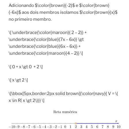
Adicionando $\color{brown}{-2}$ e $\color{brown}
{-6x}$ aos dois membros isolamos $\color{brown}{x}$
no primeiro membro.
\[ \underbrace{\color{maroon}{ 2 – 2}} +
\underbrace{\color{blue}{7x – 6x}} \gt
\underbrace{\color{blue}{6x – 6x}} +
\underbrace{\color{maroon}{4 – 2}} \]
\[ 0 + x \gt 0 + 2 \]
\[ x \gt 2 \]
\[\bbox[5px,border:2px solid brown]{\color{navy}{ V = \{
x \in R| x \gt 2\}}} \]