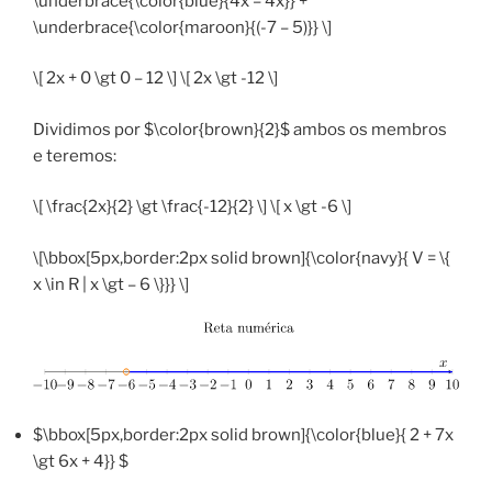
\underbrace{\color{blue}{4x – 4x}} +
\underbrace{\color{maroon}{(-7 – 5)}} \]
\[ 2x + 0 \gt 0 – 12 \] \[ 2x \gt -12 \]
Dividimos por $\color{brown}{2}$ ambos os membros
e teremos:
\[ \frac{2x}{2} \gt \frac{-12}{2} \] \[ x \gt -6 \]
\[\bbox[5px,border:2px solid brown]{\color{navy}{ V = \{
x \in R | x \gt – 6 \}}} \]
$\bbox[5px,border:2px solid brown]{\color{blue}{ 2 + 7x
\gt 6x + 4}} $