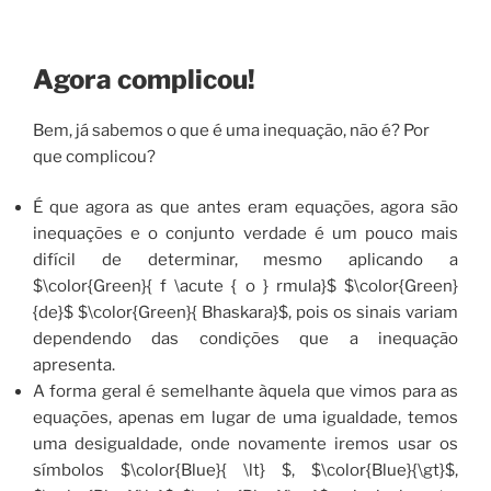
Agora complicou!
Bem, já sabemos o que é uma inequação, não é? Por
que complicou?
É que agora as que antes eram equações, agora são
inequações e o conjunto verdade é um pouco mais
difícil de determinar, mesmo aplicando a
$\color{Green}{ f \acute { o } rmula}$ $\color{Green}
{de}$ $\color{Green}{ Bhaskara}$, pois os sinais variam
dependendo das condições que a inequação
apresenta.
A forma geral é semelhante àquela que vimos para as
equações, apenas em lugar de uma igualdade, temos
uma desigualdade, onde novamente iremos usar os
símbolos $\color{Blue}{ \lt} $, $\color{Blue}{\gt}$,