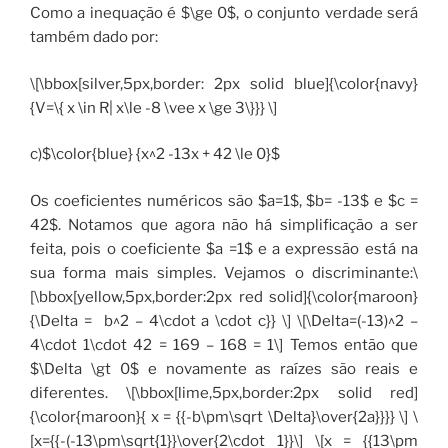
Como a inequação é $\ge 0$, o conjunto verdade será
também dado por:
\[\bbox[silver,5px,border: 2px solid blue]{\color{navy}
{V=\{ x \in R| x\le -8 \vee x \ge 3\}}} \]
c)$\color{blue} {x^2 -13x + 42 \le 0}$
Os coeficientes numéricos são $a=1$, $b= -13$ e $c =
42$. Notamos que agora não há simplificação a ser
feita, pois o coeficiente $a =1$ e a expressão está na
sua forma mais simples. Vejamos o discriminante:\
[\bbox[yellow,5px,border:2px red solid]{\color{maroon}
{\Delta = b^2 – 4\cdot a \cdot c}} \] \[\Delta=(-13)^2 –
4\cdot 1\cdot 42 = 169 – 168 = 1\] Temos então que
$\Delta \gt 0$ e novamente as raízes são reais e
diferentes. \[\bbox[lime,5px,border:2px solid red]
{\color{maroon}{ x = {{-b\pm\sqrt \Delta}\over{2a}}}} \] \
[x={{-(-13\pm\sqrt{1}}\over{2\cdot 1}}\] \[x = {{13\pm