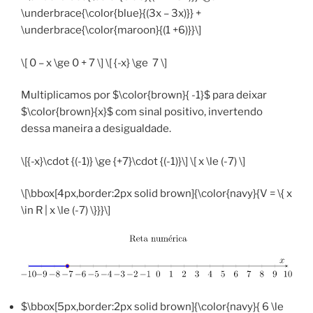
\underbrace{\color{blue}{(3x – 3x)}} +
\underbrace{\color{maroon}{(1 +6)}}\]
\[ 0 – x \ge 0 + 7 \] \[ {-x} \ge 7 \]
Multiplicamos por $\color{brown}{ -1}$ para deixar
$\color{brown}{x}$ com sinal positivo, invertendo
dessa maneira a desigualdade.
\[{-x}\cdot {(-1)} \ge {+7}\cdot {(-1)}\] \[ x \le (-7) \]
\[\bbox[4px,border:2px solid brown]{\color{navy}{V = \{ x
\in R | x \le (-7) \}}}\]
$\bbox[5px,border:2px solid brown]{\color{navy}{ 6 \le