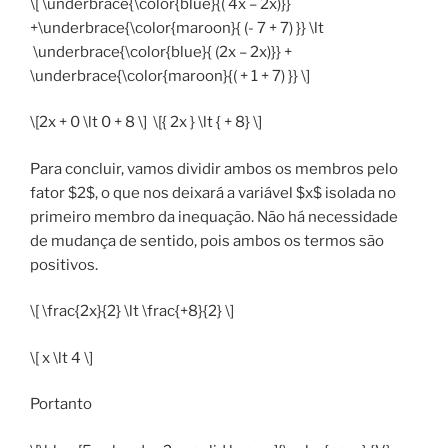
\[ \underbrace{\color{blue}{( 4x – 2x)}}
+\underbrace{\color{maroon}{ (- 7 + 7) }} \lt
\underbrace{\color{blue}{ (2x – 2x)}} +
\underbrace{\color{maroon}{( + 1 + 7) }} \]
\[2x + 0 \lt 0 + 8 \] \[{ 2x } \lt { + 8} \]
Para concluir, vamos dividir ambos os membros pelo
fator $2$, o que nos deixará a variável $x$ isolada no
primeiro membro da inequação. Não há necessidade
de mudança de sentido, pois ambos os termos são
positivos.
\[ \frac{2x}{2} \lt \frac{+8}{2} \]
\[ x \lt 4 \]
Portanto