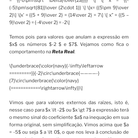
= {{-b\pm\sqrt \Delta}\over{2a}}}} \] \[ x = {{-
(-5)\pm\sqrt{81}}\over {2\cdot 1}} \] \[x= {{5\pm 9}\over
2}\] \[x’ = {{5 + 9}\over 2} = {14\over 2} = 7\] \[ x” = {{5 –
9}\over 2} = {-4\over 2} = -2\]
Temos pois para valores que anulam a expressão em
$x$ os números $-2 $ e $7$. Vejamos como fica o
comportamento na
Reta Real
.
\[\underbrace{\color{navy}{-\infty\leftarrow
=========}}{-2}\circ\underbrace{————-}
{7}\circ\underbrace{\color{navy}
{============\rightarrow\infty}}\]
Vimos que para valores externos das raízes, isto é,
nesse caso para $x \lt -2$ ou $x \gt 7$ a expressão terá
o mesmo sinal do coeficiente $a$ na inequação em sua
forma original, sem simplificação. Vimos acima que $a
= -5$ ou seja $ a \lt 0$, o que nos leva à conclusão de