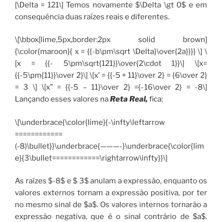
[\Delta = 121\] Temos novamente $\Delta \gt 0$ e em
consequência duas raízes reais e diferentes.
\[\bbox[lime,5px,border:2px solid brown]
{\color{maroon}{ x = {{-b\pm\sqrt \Delta}\over{2a}}}} \] \
[x = {{- 5\pm\sqrt{121}}\over{2\cdot 1}}\] \[x=
{{-5\pm{11}}\over 2}\] \[x’ = {{-5 + 11}\over 2} = {6\over 2}
= 3 \] \[x” = {{-5 – 11}\over 2} ={-16\over 2} = -8\]
Lançando esses valores na
Reta Real,
fica:
\[\underbrace{\color{lime}{-\infty\leftarrow
============
(-8)\bullet}}\underbrace{———-}\underbrace{\color{lim
e}{3\bullet============\rightarrow\infty}}\]
As raízes $-8$ e $ 3$ anulam a expressão, enquanto os
valores externos tornam a expressão positiva, por ter
no mesmo sinal de $a$. Os valores internos tornarão a
expressão negativa, que é o sinal contrário de $a$.