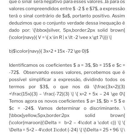
que o sinal será negativo para esses valores. Já para os
valores compreendidos entre $ -2 $ e $7$, a expressão
terá o sinal contrário de $a$, portanto positivo. Assim
deduzimos que o conjunto verdade dessa inequação é
dado por: \[\bbox[silver, 5px,border:2px solid brown]
{\color{navy}{ V = \{ x \in R | x \lt -2 \vee x \gt 7\}}} \]
b)$\color{navy}{ 3x^2 + 15x -72 \ge 0}$
Identificamos os coeficientes $ a = 3$, $b = 15$ e $c =
-72$. Observando esses valores, percebemos que é
possível simplificar a expressão, dividindo todos os
termos por $3$, o que nos dá \[\frac{3x^2}{3}
+\frac{15x}{3} – \frac{-72}{3} \] \[ x^2 + 5x – 24 \ge 0\]
Temos agora os novos coeficientes $ a= 1$, $b = 5 $ e
$c = -24$. Vamos determinar o discriminante. \
[\bbox[yellow,5px,border:2px solid brown]
{\color{maroon}{\Delta = b^2 – 4\cdot a \cdot c}} \] \[
\Delta = 5^2 – 4\cdot 1\cdot {-24} \] \[\Delta = 25 + 96 \] \