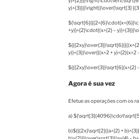
y)^{2}}}}\right)\cdot\left(\sqrt[
y)^{3}}}}\right)}\over{\sqrt[3] {{3
${\sqrt[6]{{{2^{6}\cdot{x^{6}}\
+y)}^{2}\cdot{(x^{2} – y)}^{3}}}\
${{{2xy}\over{3}}\sqrt[6]{{{(x^{2
y)}^{3}}\over{{(x^2 + y)^{2}(x^2 -
${{{2xy}\over{3}}\sqrt[6]{x^{2} –
Agora é sua vez
Efetue as operações com os radi
a) ${\sqrt[3]{4096}\cdot\sqrt[5]
b)${{{2x}\sqrt[2]{(a^{2} + b)^{3}
b)^{2}}}\over\sqrt[3]{(a^{4} – b^