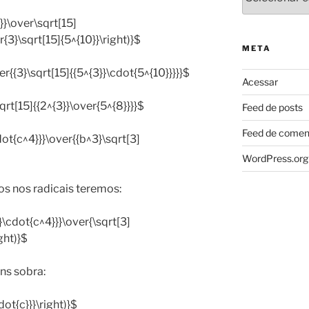
}}}\over\sqrt[15]
er{3}\sqrt[15]{5^{10}}\right)}$
META
er{{3}\sqrt[15]{{5^{3}}\cdot{5^{10}}}}}$
Acessar
sqrt[15]{{2^{3}}\over{5^{8}}}}$
Feed de posts
Feed de comen
cdot{c^4}}}\over{{b^3}\sqrt[3]
WordPress.org
os nos radicais teremos:
}\cdot{c^4}}}\over{\sqrt[3]
ght)}$
ns sobra:
dot{c}}}\right)}$