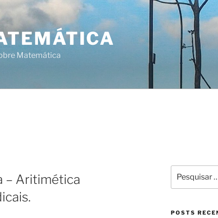
ATEMÁTICA
sobre Matemática
Pesquisar
 – Aritimética
por:
cais.
POSTS RECE