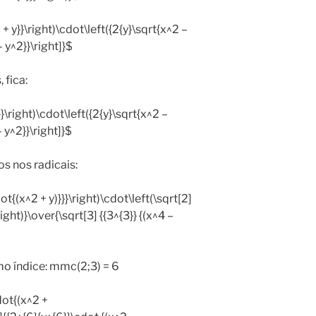
2 + y}}\right)\cdot\left({2{y}\sqrt{x^2 –
– y^2}}\right]}$
 fica:
y}}\right)\cdot\left({2{y}\sqrt{x^2 –
– y^2}}\right]}$
s nos radicais:
dot{(x^2 + y)}}}\right)\cdot\left(\sqrt[2]
right)}\over{\sqrt[3] {{3^{3}} {(x^4 –
o índice: mmc(2;3) = 6
cdot{(x^2 +