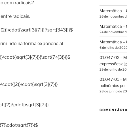
o com radicais?
Matemática – G
entre radicais.
26 de novembro 
Matemática – C
{(2)}\cdot{\sqrt[3]{7}}}{\sqrt{343}}}$
24 de novembro 
Matemática – C
primindo na forma exponencial
6 de julho de 202
)}\cdot{\sqrt[3]{7}}}{\sqrt{7^{3}}}}$
01.047-02 – Ma
expressões alg
29 de junho de 2
01.047-01 – Ma
}\cdot{(2)}\cdot{\sqrt[3]{7}}}
polinômios por 
28 de junho de 2
t{(2)}\cdot{\sqrt[3]{7}}}
COMENTÁRI
{{7}\cdot\sqrt{7}}}$