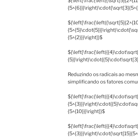
${\left[\frac{\left({\sqrt[5]{2^{11}
{5^{6}}}\right)\cdot{\sqrt[3]{5^{
${\left[\frac{\left({\sqrt[5]{2^{10
{5^{5}\cdot{5}}}\right)\cdot{\sq
{5^{2}}}\right]}$
${\left[\frac{\left({{4}\cdot\sqr
{5}}\right)\cdot{{5}\cdot\sqrt[3]
Reduzindo os radicais ao mesm
simplificando os fatores comu
${\left[\frac{\left({{4}\cdot\sqr
{5^{3}}}\right)\cdot{{5}\cdot\sq
{5^{10}}}\right]}$
${\left[\frac{\left({{4}\cdot\sqr
{5^{3}}}\right)\cdot{\sqrt[15]{5^