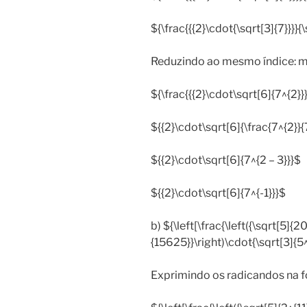
${\frac{{{2}\cdot{\sqrt[3]{7}}}}{\
Reduzindo ao mesmo índice: m.m
${\frac{{{2}\cdot\sqrt[6]{7^{2}}}
${{2}\cdot\sqrt[6]{\frac{7^{2}}{
${{2}\cdot\sqrt[6]{7^{2 – 3}}}$
${{2}\cdot\sqrt[6]{7^{-1}}}$
b) ${\left[\frac{\left({\sqrt[5]{20
{15625}}\right)\cdot{\sqrt[3]{5^
Exprimindo os radicandos na f