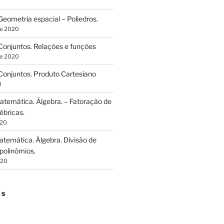
eometria espacial – Poliedros.
de 2020
onjuntos. Relações e funções
de 2020
onjuntos. Produto Cartesiano
0
temática. Álgebra. – Fatoração de
ébricas.
020
temática. Álgebra. Divisão de
polinômios.
020
OS