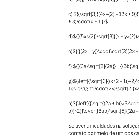
c) ${{\sqrt[3]{(4x^{2} – 12x + 9)
+ 3)\cdot(x + 1)}}$
d)${{{5x^{2}}\sqrt[3]{(x + y^{2})
e)${{{(2x – y)}\cdot\sqrt[3]{2x +
f) ${{{3a}\sqrt[2]{2a}} + {{5b}\s
g)${\left[{\sqrt[6]{(x^2 – 1)}^2}
1)}^2}\right]\cdot{2y}\sqrt[2]{x^
h)${\left[{{\sqrt{(2a + b)}^3}\cd
b)}^2}}\over{{3ab}\sqrt[5]{(2a –
Se tiver dificuldades na soluç
contato por meio de um dos ca