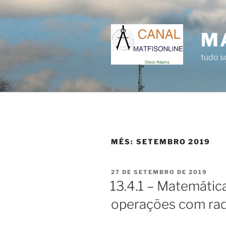
Pular
para
o
M
conteúdo
tudo 
MÊS:
SETEMBRO 2019
PUBLICADO
27 DE SETEMBRO DE 2019
EM
13.4.1 – Matemática
operações com radi