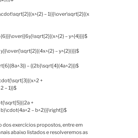
}\cdot\sqrt[2]{(x^{2} – 1)}}\over\sqrt[2]{(x
^{6}}}\over{{6y}\sqrt[2]{(x^{2} – y^{4}}}}$
 y}}\over{\sqrt[2]{(4x^{2} – y^{2})}}}$
qrt[6]{8a^3}} – {{2b}\sqrt[4]{4a^2}}}$
\cdot{\sqrt[3]{(x^2 +
2 – 1}}$
ot{\sqrt[5]{(2a +
 b)\cdot(4a^2 – b^2)}}\right]}$
ão dos exercícios propostos, entre em
nais abaixo listados e resolveremos as