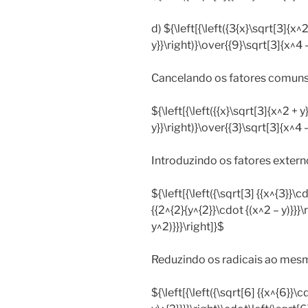
d) ${\left[{\left({3{x}\sqrt[3]{x^
y}}\right)}\over{{9}\sqrt[3]{x^4 
Cancelando os fatores comuns,
${\left[{\left({{x}\sqrt[3]{x^2 + 
y}}\right)}\over{{3}\sqrt[3]{x^4 
Introduzindo os fatores externo
${\left[{\left({\sqrt[3] {{x^{3}}\c
{{2^{2}{y^{2}}\cdot {(x^2 – y)}}}\
y^2)}}}\right]}$
Reduzindo os radicais ao mesm
${\left[{\left({\sqrt[6] {{x^{6}}\