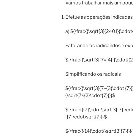
Vamos trabalhar mais um pouc
Efetue as operações indicadas 
a) ${\frac{{\sqrt[3]{2401}}\cdot
Fatorando os radicandos e ex
${\frac{{\sqrt[3]{7^{4}}}\cdot{(2
Simplificando os radicais
${\frac{{\sqrt[3]{7^{3}\cdot {7}}
{\sqrt{7^{2}\cdot{7}}}}$
${\frac{{{7}\cdot\sqrt[3]{7}}\cdo
{{7}\cdot\sqrt{7}}}$
${\frac{{{14}\cdot{\sqrt[3]{7}}}}