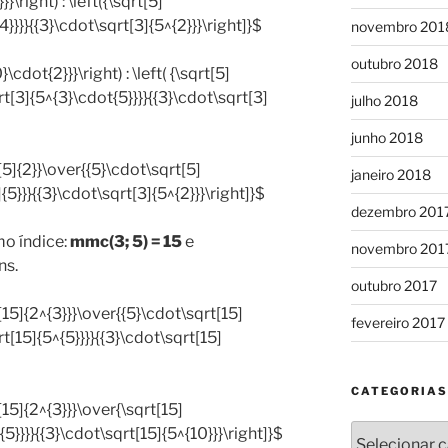
}}\right) : \left({\sqrt[5]
4}}}}{{3}\cdot\sqrt[3]{5^{2}}}\right]}$
novembro 201
outubro 2018
}\cdot{2}}}\right) : \left( {\sqrt[5]
rt[3]{5^{3}\cdot{5}}}}{{3}\cdot\sqrt[3]
julho 2018
junho 2018
t[5]{2}}\over{{5}\cdot\sqrt[5]
janeiro 2018
{5}}}{{3}\cdot\sqrt[3]{5^{2}}}\right]}$
dezembro 201
o índice:
mmc(3; 5) = 15
e
novembro 201
ns.
outubro 2017
t[15]{2^{3}}}\over{{5}\cdot\sqrt[15]
fevereiro 2017
rt[15]{5^{5}}}}{{3}\cdot\sqrt[15]
CATEGORIAS
t[15]{2^{3}}}\over{\sqrt[15]
Categorias
{5}}}}{{3}\cdot\sqrt[15]{5^{10}}}\right]}$