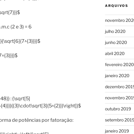
ARQUIVOS
sqrt{7}}}$
novembro 202
.c (2 e 3) = 6
julho 2020
}{\sqrt[6]{7^{3}}}}$
junho 2020
abril 2020
7^{3}}}}$
fevereiro 2020
janeiro 2020
dezembro 201
novembro 201
48}} : {\sqrt[5]
{4}}}}{{3}\cdot\sqrt[3]{5^{2}}}\right]}$
outubro 2019
orma de potências por fatoração:
setembro 201
janeiro 2019