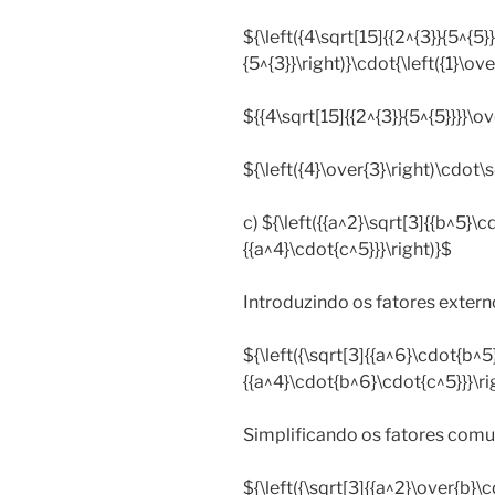
${\left({4\sqrt[15]{{2^{3}}{5^{5}
{5^{3}}\right)}\cdot{\left({1}\ov
${{4\sqrt[15]{{2^{3}}{5^{5}}}}\ov
${\left({4}\over{3}\right)\cdot\
c) ${\left({{a^2}\sqrt[3]{{b^5}\
{{a^4}\cdot{c^5}}}\right)}$
Introduzindo os fatores extern
${\left({\sqrt[3]{{a^6}\cdot{b^5
{{a^4}\cdot{b^6}\cdot{c^5}}}\ri
Simplificando os fatores comu
${\left({\sqrt[3]{{a^2}\over{b}\c