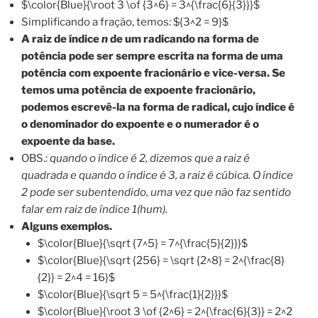
$\color{Blue}{\root 3 \of {3^6} = 3^{\frac{6}{3}}}$
Simplificando a fração, temos: ${3^2 = 9}$
A raiz de índice
n
de um radicando na forma de
potência pode ser sempre escrita na forma de uma
potência com expoente fracionário e vice-versa. Se
temos uma potência de expoente fracionário,
podemos escrevê-la na forma de radical, cujo índice é
o denominador do expoente e o numerador é o
expoente da base.
OBS.:
quando o índice é 2, dizemos que a raiz é
quadrada e quando o índice é 3, a raiz é cúbica. O índice
2 pode ser subentendido, uma vez que não faz sentido
falar em raiz de índice 1(hum).
Alguns exemplos.
$\color{Blue}{\sqrt {7^5} = 7^{\frac{5}{2}}}$
$\color{Blue}{\sqrt {256} = \sqrt {2^8} = 2^{\frac{8}
{2}} = 2^4 = 16}$
$\color{Blue}{\sqrt 5 = 5^{\frac{1}{2}}}$
$\color{Blue}{\root 3 \of {2^6} = 2^{\frac{6}{3}} = 2^2