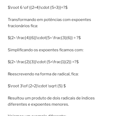
$\root 6 \of {{2^4}\cdot {5^3}}=?$
Transformando em potências com expoentes
fracionários fica:
${2^ \frac{4}{6}}\cdot{5^ \frac{3}{6}} = ?$
Simplificando os expoentes ficamos com:
${2^ \frac{2}{3}}\cdot {5^\frac{1}{2}} =?$
Reescrevendo na forma de radical, fica:
$\root 3\of {2^2}\cdot \sqrt {5} $
Resultou um produto de dois radicais de índices
diferentes e expoentes menores.