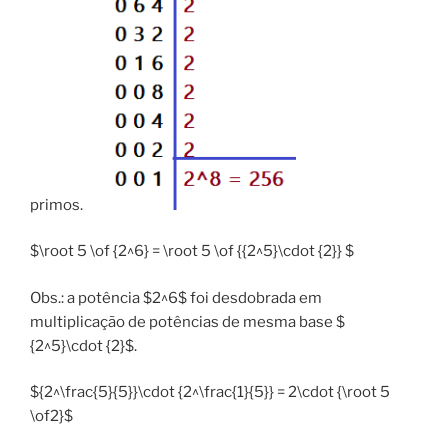
primos.
$\root 5 \of {2^6} = \root 5 \of {{2^5}\cdot {2}} $
Obs.: a potência $2^6$ foi desdobrada em
multiplicação de potências de mesma base $
{2^5}\cdot {2}$.
${2^\frac{5}{5}}\cdot {2^\frac{1}{5}} = 2\cdot {\root 5
\of2}$