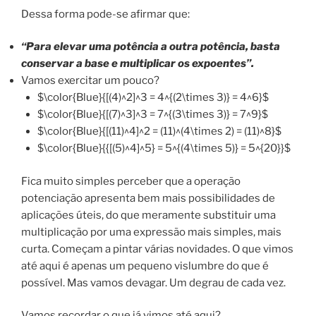
Dessa forma pode-se afirmar que:
“Para elevar uma potência a outra potência, basta
conservar a base e multiplicar os expoentes”.
Vamos exercitar um pouco?
$\color{Blue}{[(4)^2]^3 = 4^{(2\times 3)} = 4^6}$
$\color{Blue}{[(7)^3]^3 = 7^{(3\times 3)} = 7^9}$
$\color{Blue}{[(11)^4]^2 = (11)^(4\times 2) = (11)^8}$
$\color{Blue}{{[(5)^4]^5} = 5^{(4\times 5)} = 5^{20}}$
Fica muito simples perceber que a operação
potenciação apresenta bem mais possibilidades de
aplicações úteis, do que meramente substituir uma
multiplicação por uma expressão mais simples, mais
curta. Começam a pintar várias novidades. O que vimos
até aqui é apenas um pequeno vislumbre do que é
possível. Mas vamos devagar. Um degrau de cada vez.
Vamos recordar o que já vimos até aqui?