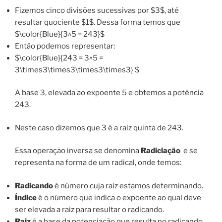
Fizemos cinco divisões sucessivas por $3$, até
resultar quociente $1$. Dessa forma temos que
$\color{Blue}{3^5 = 243}$
Então podemos representar:
$\color{Blue}{243 = 3^5 =
3\times3\times3\times3\times3} $
A base 3, elevada ao expoente 5 e obtemos a potência
243.
Neste caso dizemos que 3 é a raiz quinta de 243.
Essa operação inversa se denomina
Radiciação
e se
representa na forma de um radical, onde temos:
Radicando
é número cuja raiz estamos determinando.
Índice
é o número que indica o expoente ao qual deve
ser elevada a raiz para resultar o radicando.
Raiz
é a base da potenciação que resulta no radicando.