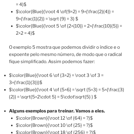
= 4}$
$\color{Blue}{\root 4 \of{9^2} = 9^{\frac{2}{4}} =
9^{\frac{1}{2}} = \sqrt {9} = 3} $
$\color{Blue}{\root 5 \of {2^{10}} = 2^{\frac{10}{5}} =
2^2 = 4}$
O exemplo 5 mostra que podemos dividir o índice e o
expoente pelo mesmo número, de modo que o radical
fique simplificado. Assim podemos fazer:
$\color{Blue}{\root 6 \of {3^2} = \root 3 \of 3 =
3^{\frac{1}{3}}}$
$\color{Blue}{\root 4 \of {5^6} = \sqrt {5^3} = 5^{\frac{3}
{2}} = \sqrt{5^2\cdot 5} = 5\cdot\sqrt{5} } $
Alguns exemplos para treinar. Vamos a eles.
$\color{Brown}{\root 12 \of {64} = ?}$
$\color{Brown}{\root 10 \of {25} = ?}$
$\color{Brown}{\root 18 \of {256} = ?}$