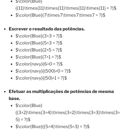
$\color{Blue}
{{11}\times{11}\times{11}\times{11}\times{11} = ?}$
$\color{Blue}{7\times7\times7\times7 = ?}$
Escrever o resultado das potências.
$\color{Blue}{3^3 = ?}$
$\color{Blue}{5^3 = ?}$
$\color{Blue}{2^5 = ?}$
$\color{Blue}{7^1 = ?}$
$\color{navy}{6^0 = ?}$
$\color{navy}{(500)^0 = ?}$
$\color{navy}{(50)^1 = ?}$
Efetuar as multiplicações de potências de mesma
base.
$\color{Blue}
{{3^2}\times{3^4}\times{3^2}\times{3^3}\times{3^
5} = ?}$
$\color{Blue}{{5^4}\times{5^3} = ?}$