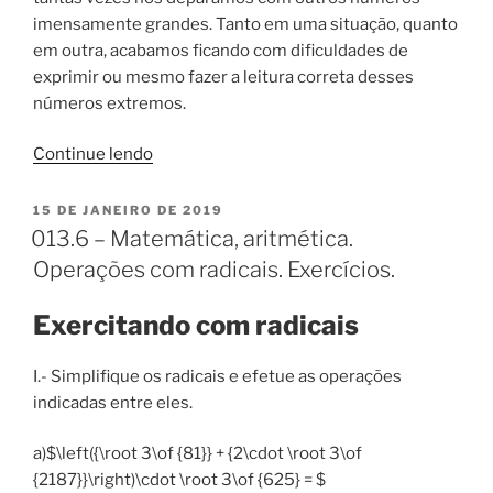
imensamente grandes. Tanto em uma situação, quanto
em outra, acabamos ficando com dificuldades de
exprimir ou mesmo fazer a leitura correta desses
números extremos.
“Matemática
Continue lendo
–
Aritmética
PUBLICADO
15 DE JANEIRO DE 2019
EM
–
013.6 – Matemática, aritmética.
Notação
Operações com radicais. Exercícios.
exponencial
ou
Exercitando com radicais
científica”
I.- Simplifique os radicais e efetue as operações
indicadas entre eles.
a)$\left({\root 3\of {81}} + {2\cdot \root 3\of
{2187}}\right)\cdot \root 3\of {625} = $