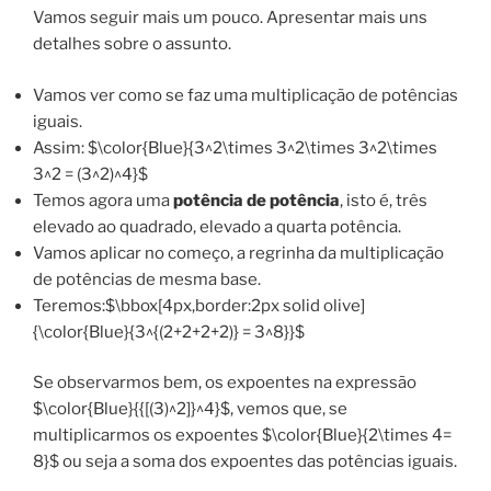
Vamos seguir mais um pouco. Apresentar mais uns
detalhes sobre o assunto.
Vamos ver como se faz uma multiplicação de potências
iguais.
Assim: $\color{Blue}{3^2\times 3^2\times 3^2\times
3^2 = (3^2)^4}$
Temos agora uma
potência de potência
, isto é, três
elevado ao quadrado, elevado a quarta potência.
Vamos aplicar no começo, a regrinha da multiplicação
de potências de mesma base.
Teremos:$\bbox[4px,border:2px solid olive]
{\color{Blue}{3^{(2+2+2+2)} = 3^8}}$
Se observarmos bem, os expoentes na expressão
$\color{Blue}{{[(3)^2]}^4}$, vemos que, se
multiplicarmos os expoentes $\color{Blue}{2\times 4=
8}$ ou seja a soma dos expoentes das potências iguais.