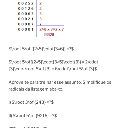
$\root 5\of {{2^5}\cdot{3^6}} =?$
$\root 5\of{{2^5}\cdot{3^5}\cdot{3}} = 2\cdot
{3}\cdot\root 5\of {3} = 6\cdot\root 5\of {3}$
Aproveite para treinar esse assunto. Simplifique os
radicais da listagem abaixo.
I) $\root 3\of {243} =?$
II) $\root 5\of {9216} =?$