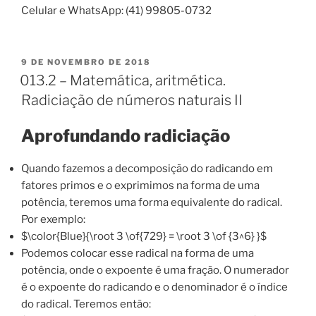
Celular e WhatsApp: (41) 99805-0732
PUBLICADO
9 DE NOVEMBRO DE 2018
EM
013.2 – Matemática, aritmética.
Radiciação de números naturais II
Aprofundando radiciação
Quando fazemos a decomposição do radicando em
fatores primos e o exprimimos na forma de uma
potência, teremos uma forma equivalente do radical.
Por exemplo:
$\color{Blue}{\root 3 \of{729} = \root 3 \of {3^6} }$
Podemos colocar esse radical na forma de uma
potência, onde o expoente é uma fração. O numerador
é o expoente do radicando e o denominador é o índice
do radical. Teremos então: