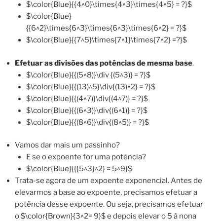
$\color{Blue}{{4^0}\times{4^3}\times{4^5} = ?}$
$\color{Blue}
{{6^2}\times{6^3}\times{6^3}\times{6^2} = ?}$
$\color{Blue}{{7^5}\times{7^1}\times{7^2} =?}$
Efetuar as divisões das potências de mesma base
.
$\color{Blue}{{(5^8)}\div {(5^3)} = ?}$
$\color{Blue}{{(13)^5}\div{(13)^2} = ?}$
$\color{Blue}{{(4^7)}\div{(4^7)} = ?}$
$\color{Blue}{{(6^3)}\div{(6^1)} = ?}$
$\color{Blue}{{(8^6)}\div{(8^5)} = ?}$
Vamos dar mais um passinho?
E se o expoente for uma potência?
$\color{Blue}{{{5^3}^2} = 5^9}$
Trata-se agora de um expoente exponencial. Antes de
elevarmos a base ao expoente, precisamos efetuar a
potência desse expoente. Ou seja, precisamos efetuar
o $\color{Brown}{3^2= 9}$ e depois elevar o 5 à nona