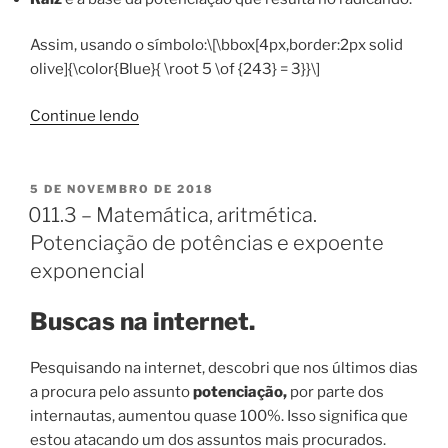
Assim, usando o símbolo:\[\bbox[4px,border:2px solid
olive]{\color{Blue}{ \root 5 \of {243} = 3}}\]
“013.1
Continue lendo
–
Matemática,
aritmética.
PUBLICADO
5 DE NOVEMBRO DE 2018
EM
Radiciação
011.3 – Matemática, aritmética.
de
Potenciação de potências e expoente
naturais.”
exponencial
Buscas na internet.
Pesquisando na internet, descobri que nos últimos dias
a procura pelo assunto
potenciação,
por parte dos
internautas, aumentou quase 100%. Isso significa que
estou atacando um dos assuntos mais procurados.