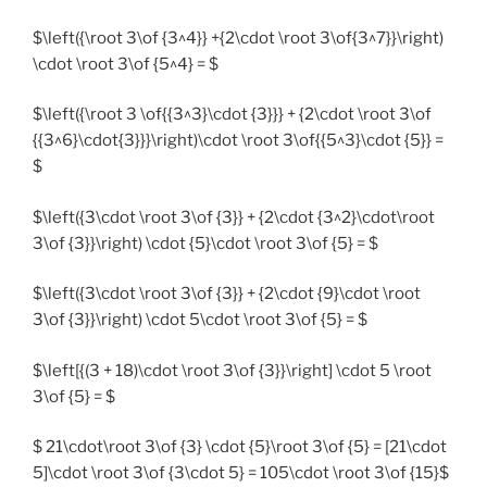
$\left({\root 3\of {3^4}} +{2\cdot \root 3\of{3^7}}\right)
\cdot \root 3\of {5^4} = $
$\left({\root 3 \of{{3^3}\cdot {3}}} + {2\cdot \root 3\of
{{3^6}\cdot{3}}}\right)\cdot \root 3\of{{5^3}\cdot {5}} =
$
$\left({3\cdot \root 3\of {3}} + {2\cdot {3^2}\cdot\root
3\of {3}}\right) \cdot {5}\cdot \root 3\of {5} = $
$\left({3\cdot \root 3\of {3}} + {2\cdot {9}\cdot \root
3\of {3}}\right) \cdot 5\cdot \root 3\of {5} = $
$\left[{(3 + 18)\cdot \root 3\of {3}}\right] \cdot 5 \root
3\of {5} = $
$ 21\cdot\root 3\of {3} \cdot {5}\root 3\of {5} = [21\cdot
5]\cdot \root 3\of {3\cdot 5} = 105\cdot \root 3\of {15}$