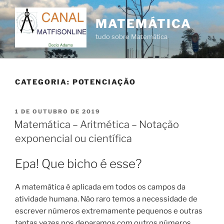
Pular
para
MATEMÁTICA
o
tudo sobre Matemática
conteúdo
CATEGORIA:
POTENCIAÇÃO
PUBLICADO
1 DE OUTUBRO DE 2019
EM
Matemática – Aritmética – Notação
exponencial ou científica
Epa! Que bicho é esse?
A matemática é aplicada em todos os campos da
atividade humana. Não raro temos a necessidade de
escrever números extremamente pequenos e outras
tantas vezes nos deparamos com outros números