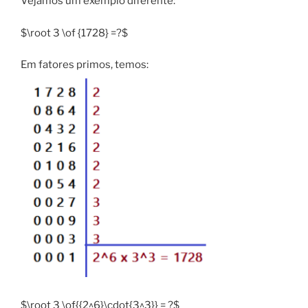
Vejamos um exemplo diferente:
$\root 3 \of {1728} =?$
Em fatores primos, temos:
$\root 3 \of{{2^6}\cdot{3^3}} = ?$