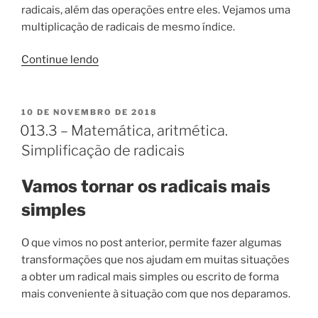
radicais, além das operações entre eles. Vejamos uma
multiplicação de radicais de mesmo índice.
“013.4
Continue lendo
–
Matemática,
aritmética.
PUBLICADO
10 DE NOVEMBRO DE 2018
EM
Operações
013.3 – Matemática, aritmética.
com
Simplificação de radicais
radicais.”
Vamos tornar os radicais mais
simples
O que vimos no post anterior, permite fazer algumas
transformações que nos ajudam em muitas situações
a obter um radical mais simples ou escrito de forma
mais conveniente à situação com que nos deparamos.