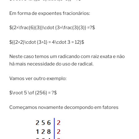
Em forma de expoentes fracionários:
${2^\frac{6}{3}}\cdot {3^\frac{3}{3}} =?$
${{2^2}\cdot {3^1} = 4\cdot 3 = 12}$
Neste caso temos um radicando com raiz exata e não
há mais necessidade do uso de radical.
Vamos ver outro exemplo:
$\root 5 \of {256} = ?$
Começamos novamente decompondo em fatores