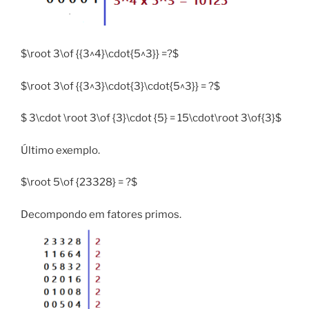
$\root 3\of {{3^4}\cdot{5^3}} =?$
$\root 3\of {{3^3}\cdot{3}\cdot{5^3}} = ?$
$ 3\cdot \root 3\of {3}\cdot {5} = 15\cdot\root 3\of{3}$
Último exemplo.
$\root 5\of {23328} = ?$
Decompondo em fatores primos.