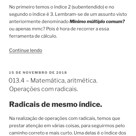
No primeiro temos o índice 2 (subentendido) e no
segundo o índice é 3. Lembram-se de um assunto visto
anteriormente denominado
Mínimo múltiplo comum?
ou apenas mmc? Pois é hora de recorrer a essa
ferramenta de cálculo.
“013.5
Continue lendo
Matemática,
aritmética.
Redução
PUBLICADO
15 DE NOVEMBRO DE 2018
EM
de
013.4 – Matemática, aritmética.
radicais
Operações com radicais.
ao
mesmo
Radicais de mesmo índice.
índice.”
Na realização de operações com radicais, temos que
prestar atenção em várias coisas, para seguirmos pelo
caminho correto e mais curto. Uma delas é o índice dos