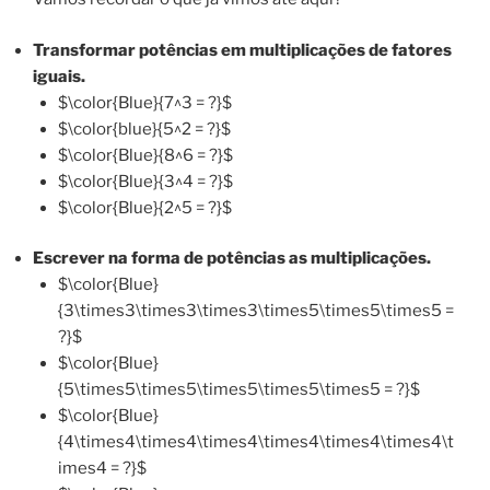
Transformar potências em multiplicações de fatores
iguais.
$\color{Blue}{7^3 = ?}$
$\color{blue}{5^2 = ?}$
$\color{Blue}{8^6 = ?}$
$\color{Blue}{3^4 = ?}$
$\color{Blue}{2^5 = ?}$
Escrever na forma de potências as multiplicações.
$\color{Blue}
{3\times3\times3\times3\times5\times5\times5 =
?}$
$\color{Blue}
{5\times5\times5\times5\times5\times5 = ?}$
$\color{Blue}
{4\times4\times4\times4\times4\times4\times4\t
imes4 = ?}$