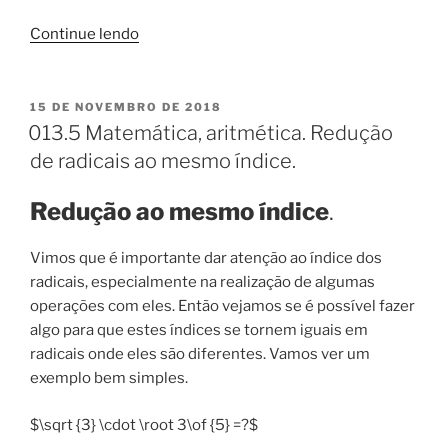
“013.6
Continue lendo
–
Matemática,
aritmética.
PUBLICADO
15 DE NOVEMBRO DE 2018
EM
Operações
013.5 Matemática, aritmética. Redução
com
de radicais ao mesmo índice.
radicais.
Exercícios.”
Redução ao mesmo índice
.
Vimos que é importante dar atenção ao índice dos
radicais, especialmente na realização de algumas
operações com eles. Então vejamos se é possível fazer
algo para que estes índices se tornem iguais em
radicais onde eles são diferentes. Vamos ver um
exemplo bem simples.
$\sqrt {3} \cdot \root 3\of {5} =?$