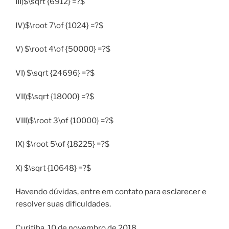
III)$\sqrt {6912} =?$
IV)$\root 7\of {1024} =?$
V) $\root 4\of {50000} =?$
VI) $\sqrt {24696} =?$
VII)$\sqrt {18000} =?$
VIII)$\root 3\of {10000} =?$
IX) $\root 5\of {18225} =?$
X) $\sqrt {10648} =?$
Havendo dúvidas, entre em contato para esclarecer e
resolver suas dificuldades.
Curitiba, 10 de novembro de 2018