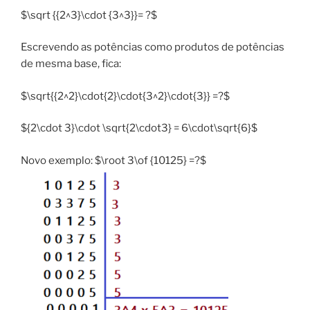
$\sqrt {{2^3}\cdot {3^3}}= ?$
Escrevendo as potências como produtos de potências
de mesma base, fica:
$\sqrt{{2^2}\cdot{2}\cdot{3^2}\cdot{3}} =?$
${2\cdot 3}\cdot \sqrt{2\cdot3} = 6\cdot\sqrt{6}$
Novo exemplo: $\root 3\of {10125} =?$