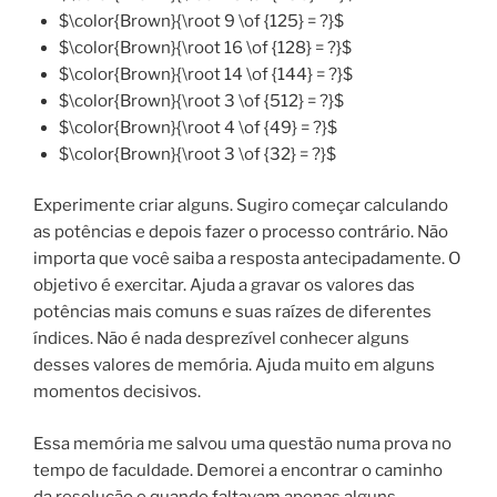
$\color{Brown}{\root 9 \of {125} = ?}$
$\color{Brown}{\root 16 \of {128} = ?}$
$\color{Brown}{\root 14 \of {144} = ?}$
$\color{Brown}{\root 3 \of {512} = ?}$
$\color{Brown}{\root 4 \of {49} = ?}$
$\color{Brown}{\root 3 \of {32} = ?}$
Experimente criar alguns. Sugiro começar calculando
as potências e depois fazer o processo contrário. Não
importa que você saiba a resposta antecipadamente. O
objetivo é exercitar. Ajuda a gravar os valores das
potências mais comuns e suas raízes de diferentes
índices. Não é nada desprezível conhecer alguns
desses valores de memória. Ajuda muito em alguns
momentos decisivos.
Essa memória me salvou uma questão numa prova no
tempo de faculdade. Demorei a encontrar o caminho
da resolução e quando faltavam apenas alguns