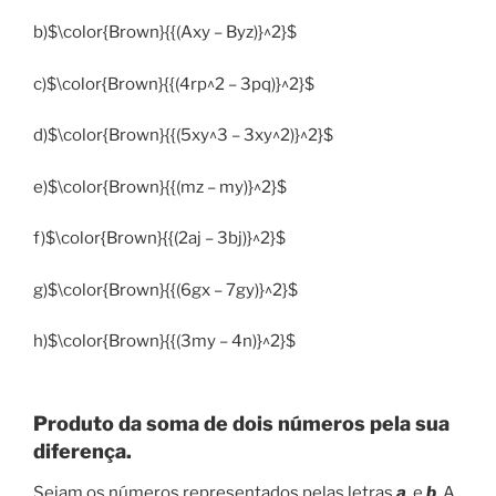
b)$\color{Brown}{{(Axy – Byz)}^2}$
c)$\color{Brown}{{(4rp^2 – 3pq)}^2}$
d)$\color{Brown}{{(5xy^3 – 3xy^2)}^2}$
e)$\color{Brown}{{(mz – my)}^2}$
f)$\color{Brown}{{(2aj – 3bj)}^2}$
g)$\color{Brown}{{(6gx – 7gy)}^2}$
h)$\color{Brown}{{(3my – 4n)}^2}$
Produto da soma de dois números pela sua
diferença.
Sejam os números representados pelas letras
a
e
b
. A