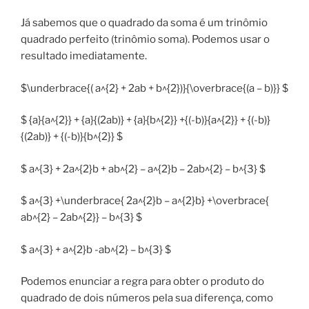
Já sabemos que o quadrado da soma é um trinômio
quadrado perfeito (trinômio soma). Podemos usar o
resultado imediatamente.
$\underbrace{( a^{2} + 2ab + b^{2})}{\overbrace{(a – b)}} $
$ {a}{a^{2}} + {a}{(2ab)} + {a}{b^{2}} +{(-b)}{a^{2}} + {(-b)}
{(2ab)} + {(-b)}{b^{2}} $
$ a^{3} + 2a^{2}b + ab^{2} – a^{2}b – 2ab^{2} – b^{3} $
$ a^{3} +\underbrace{ 2a^{2}b – a^{2}b} +\overbrace{
ab^{2} – 2ab^{2}} – b^{3} $
$ a^{3} + a^{2}b -ab^{2} – b^{3} $
Podemos enunciar a regra para obter o produto do
quadrado de dois números pela sua diferença, como