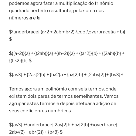
podemos agora fazer a multiplicação do trinômio
quadrado perfeito resultante, pela soma dos
números
a
e
b
.
$\underbrace{ (a^2 + 2ab + b^2)}\cdot\overbrace{(a + b)}
$
${(a^2)}{a} + {(2ab)}{a} +{(b^2)}{a} + {(a^2)}{b} + {(2ab)}{b} +
{(b^2)}{b} $
${a^3} + {2a^{2}b} + {b^2}a + {a^{2}b} + {2ab^{2}}+ {b^3}$
Temos agora um polinômio com seis termos, onde
existem dois pares de termos semelhantes. Vamos
agrupar estes termos e depois efetuar a adição de
seus coeficientes numéricos.
${a^3} +\underbrace{ 2a^{2}b + a^{2}b} +\overbrace{
2ab^{2} + ab^{2}} + {b^3} $