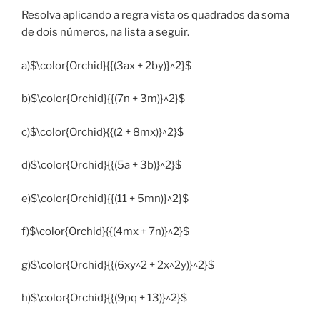
Resolva aplicando a regra vista os quadrados da soma
de dois números, na lista a seguir.
a)$\color{Orchid}{{(3ax + 2by)}^2}$
b)$\color{Orchid}{{(7n + 3m)}^2}$
c)$\color{Orchid}{{(2 + 8mx)}^2}$
d)$\color{Orchid}{{(5a + 3b)}^2}$
e)$\color{Orchid}{{(11 + 5mn)}^2}$
f)$\color{Orchid}{{(4mx + 7n)}^2}$
g)$\color{Orchid}{{(6xy^2 + 2x^2y)}^2}$
h)$\color{Orchid}{{(9pq + 13)}^2}$