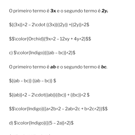
O primeiro termo é
3x
e o segundo termo é
2y.
${(3x)}^2 – 2\cdot {(3x)}{(2y)} +{(2y)}^2$
$$\color{Orchid}{9x^2 – 12xy + 4y^2}$$
c) $\color{Indigo}{{(ab – bc)}^2}$
O primeiro termo é
ab
e o segundo termo é
bc
.
${(ab – bc)} {(ab – bc)} $
${(ab)}^2 – 2\cdot{(ab)}{(bc)} + {(bc)}^2 $
$$\color{Indigo}{{a^2b^2 – 2ab^2c + b^2c^2}}$$
d) $\color{Indigo}{{(5 – 2a)}^2}$