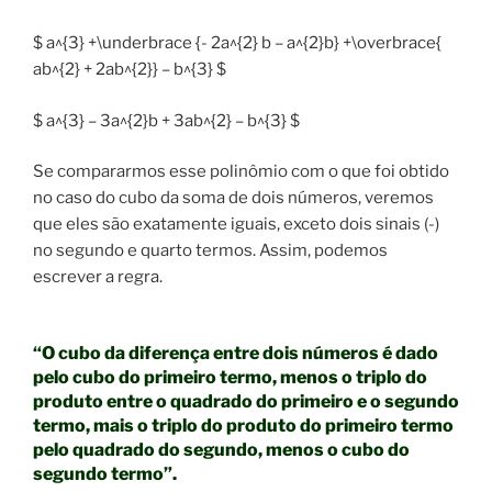
$ a^{3} +\underbrace {- 2a^{2} b – a^{2}b} +\overbrace{
ab^{2} + 2ab^{2}} – b^{3} $
$ a^{3} – 3a^{2}b + 3ab^{2} – b^{3} $
Se compararmos esse polinômio com o que foi obtido
no caso do cubo da soma de dois números, veremos
que eles são exatamente iguais, exceto dois sinais (-)
no segundo e quarto termos. Assim, podemos
escrever a regra.
“O cubo da diferença entre dois números é dado
pelo cubo do primeiro termo, menos o triplo do
produto entre o quadrado do primeiro e o segundo
termo, mais o triplo do produto do primeiro termo
pelo quadrado do segundo, menos o cubo do
segundo termo”.