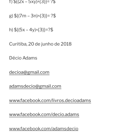
f) ${(2x – 5xy)^{3}}= ?$
g) ${(7m – 3n)^{3}}= ?$
h) ${(5x – 4y)^{3}}=?$
Curitiba, 20 de junho de 2018
Décio Adams
decioa@gmail.com
adamsdecio@gmail.com
www.facebook.com/livros.decioadams
www.facebook.com/decio.adams
www.facebook.com/adamsdecio