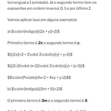
torna igual a 1 (unidade). Já o segundo termo tem os
expoentes em ordem inversa: 0, 1 e por último 2.
Vamos aplicar isso em alguns exemplos:
a) $\color{Indigo}{{(2x + y)}^2}$
Primeiro termo é
2x
o segundo termo é
y
.
${{(2x)}^2 + 2\cdot 2\cdot{x}{y} + y^2}$
${{(2^2)\cdot (x^2)}\cdot 2\cdot{x}{y} + (y^2)}$
$$\color{Purple}{4x^2 + 4xy + y^2}$$
b) $\color{Indigo}{{(3m + 5)}^2}$
O primeiro termo é
3m
e o segundo termo é
5
.