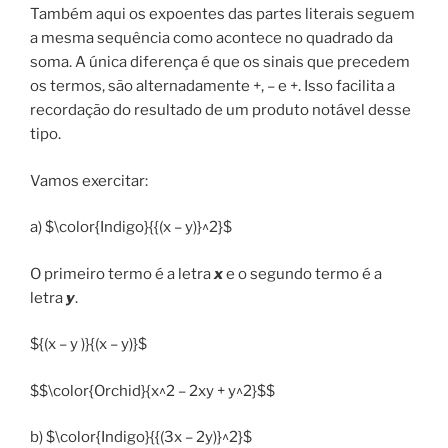
Também aqui os expoentes das partes literais seguem
a mesma sequência como acontece no quadrado da
soma. A única diferença é que os sinais que precedem
os termos, são alternadamente +, – e +. Isso facilita a
recordação do resultado de um produto notável desse
tipo.
Vamos exercitar:
a) $\color{Indigo}{{(x – y)}^2}$
O primeiro termo é a letra
x
e o segundo termo é a
letra
y
.
${(x – y )}{(x – y)}$
$$\color{Orchid}{x^2 – 2xy + y^2}$$
b) $\color{Indigo}{{(3x – 2y)}^2}$