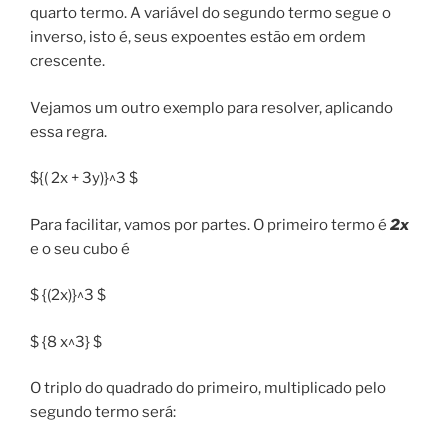
quarto termo. A variável do segundo termo segue o
inverso, isto é, seus expoentes estão em ordem
crescente.
Vejamos um outro exemplo para resolver, aplicando
essa regra.
${( 2x + 3y)}^3 $
Para facilitar, vamos por partes. O primeiro termo é
2x
e o seu cubo é
$ {(2x)}^3 $
$ {8 x^3} $
O triplo do quadrado do primeiro, multiplicado pelo
segundo termo será: