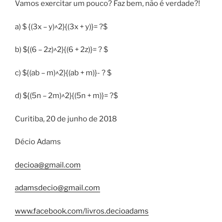
Vamos exercitar um pouco? Faz bem, não é verdade?!
a) $ {(3x – y)^2}{(3x + y)}= ?$
b) ${(6 – 2z)^2}{(6 + 2z)}= ? $
c) ${(ab – m)^2}{(ab + m)}- ? $
d) ${(5n – 2m)^2}{(5n + m)}= ?$
Curitiba, 20 de junho de 2018
Décio Adams
decioa@gmail.com
adamsdecio@gmail.com
www.facebook.com/livros.decioadams