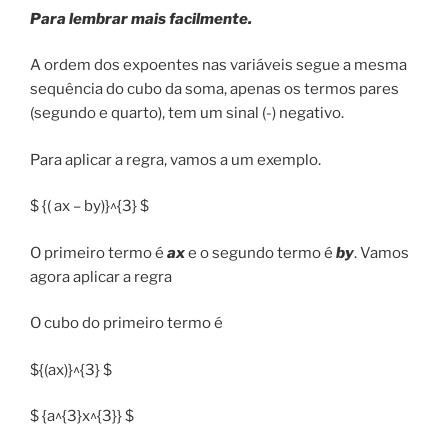
Para lembrar mais facilmente.
A ordem dos expoentes nas variáveis segue a mesma
sequência do cubo da soma, apenas os termos pares
(segundo e quarto), tem um sinal (-) negativo.
Para aplicar a regra, vamos a um exemplo.
$ {( ax – by)}^{3} $
O primeiro termo é
ax
e o segundo termo é
by
. Vamos
agora aplicar a regra
O cubo do primeiro termo é
${(ax)}^{3} $
$ {a^{3}x^{3}} $