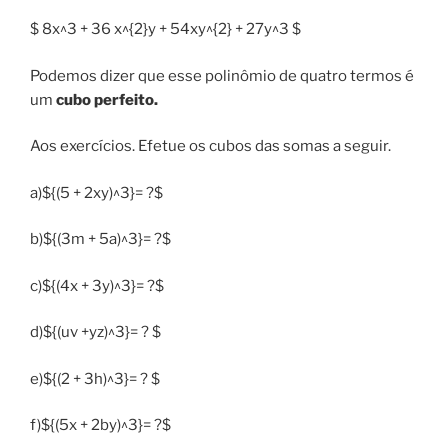
$ 8x^3 + 36 x^{2}y + 54xy^{2} + 27y^3 $
Podemos dizer que esse polinômio de quatro termos é
um
cubo perfeito.
Aos exercícios. Efetue os cubos das somas a seguir.
a)${(5 + 2xy)^3}= ?$
b)${(3m + 5a)^3}= ?$
c)${(4x + 3y)^3}= ?$
d)${(uv +yz)^3}= ? $
e)${(2 + 3h)^3}= ? $
f)${(5x + 2by)^3}= ?$