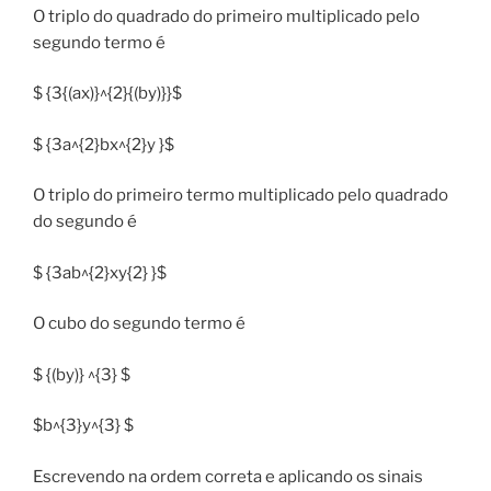
O triplo do quadrado do primeiro multiplicado pelo
segundo termo é
$ {3{(ax)}^{2}{(by)}}$
$ {3a^{2}bx^{2}y }$
O triplo do primeiro termo multiplicado pelo quadrado
do segundo é
$ {3ab^{2}xy{2} }$
O cubo do segundo termo é
$ {(by)} ^{3} $
$b^{3}y^{3} $
Escrevendo na ordem correta e aplicando os sinais