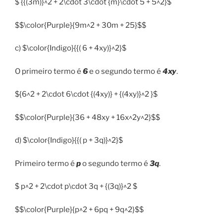
$ {{(3m)}^2 + 2\cdot 3\cdot {m}\cdot 5 + 5^2}$
$$\color{Purple}{9m^2 + 30m + 25}$$
c) $\color{Indigo}{{( 6 + 4xy)}^2}$
O primeiro termo é
6
e o segundo termo é
4xy
.
${6^2 + 2\cdot 6\cdot {(4xy)} + {(4xy)}^2 }$
$$\color{Purple}{36 + 48xy + 16x^2y^2}$$
d) $\color{Indigo}{{( p + 3q)}^2}$
Primeiro termo é
p
o segundo termo é
3q
.
$ p^2 + 2\cdot p\cdot 3q + {(3q)}^2 $
$$\color{Purple}{p^2 + 6pq + 9q^2}$$