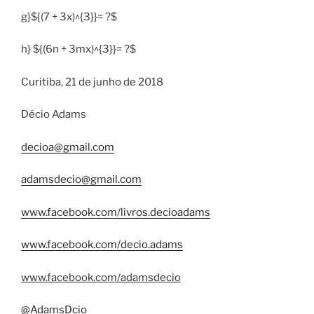
g}${(7 + 3x)^{3}}= ?$
h} ${(6n + 3mx)^{3}}= ?$
Curitiba, 21 de junho de 2018
Décio Adams
decioa@gmail.com
adamsdecio@gmail.com
www.facebook.com/livros.decioadams
www.facebook.com/decio.adams
www.facebook.com/adamsdecio
@AdamsDcio