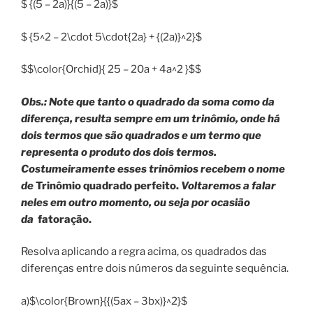
$ {(5 – 2a)}{(5 – 2a)}$
$ {5^2 – 2\cdot 5\cdot{2a} + {(2a)}^2}$
$$\color{Orchid}{ 25 – 20a + 4a^2 }$$
Obs.: Note que tanto o quadrado da soma como da
diferença, resulta sempre em um trinômio, onde há
dois termos que são quadrados e um termo que
representa o produto dos dois termos.
Costumeiramente esses trinômios recebem o nome
de
Trinômio quadrado perfeito.
Voltaremos a falar
neles em outro momento, ou seja por ocasião
da
fatoração
.
Resolva aplicando a regra acima, os quadrados das
diferenças entre dois números da seguinte sequência.
a)$\color{Brown}{{(5ax – 3bx)}^2}$