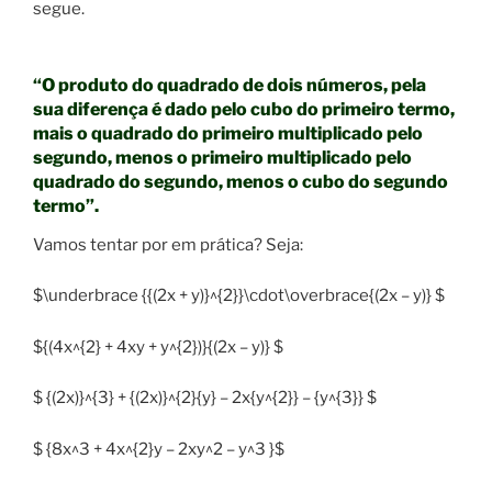
segue.
“O produto do quadrado de dois números, pela
sua diferença é dado pelo cubo do primeiro termo,
mais o quadrado do primeiro multiplicado pelo
segundo, menos o primeiro multiplicado pelo
quadrado do segundo, menos o cubo do segundo
termo”.
Vamos tentar por em prática? Seja:
$\underbrace {{(2x + y)}^{2}}\cdot\overbrace{(2x – y)} $
${(4x^{2} + 4xy + y^{2})}{(2x – y)} $
$ {(2x)}^{3} + {(2x)}^{2}{y} – 2x{y^{2}} – {y^{3}} $
$ {8x^3 + 4x^{2}y – 2xy^2 – y^3 }$