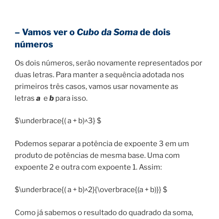
– Vamos ver o
Cubo da Soma
de dois
números
Os dois números, serão novamente representados por
duas letras. Para manter a sequência adotada nos
primeiros três casos, vamos usar novamente as
letras
a
e
b
para isso.
$\underbrace{( a + b)^3} $
Podemos separar a potência de expoente 3 em um
produto de potências de mesma base. Uma com
expoente 2 e outra com expoente 1. Assim:
$\underbrace{( a + b)^2}{\overbrace{(a + b)}} $
Como já sabemos o resultado do quadrado da soma,