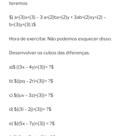
teremos
${ a^{3}x^{3} – 3 a^{2}bx^{2}y + 3ab^{2}xy^{2} –
b^{3}y^{3} }$
Hora de exercitar. Não podemos esquecer disso.
Desenvolver os cubos das diferenças.
a)$ {(3x – 4y)^{3}}= ?$
b) ${(pq – 2r)^{3}}= ?$
c) ${(uv – 3z)^{3}}= ?$
d) ${(3i – 2j)^{3}}= ?$
e) ${(5x – 7y)^{3}} = ?$