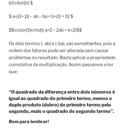
b}\cdot{b} $
$ a^{(1+ 1)} – ab – ba + b^{(1 + 1)} $
$$\color{Orchid}{ a^2 – 2ab + b^2}$$
Os dois termos (- ab) e (-ba), são semelhantes, pois a
ordem dos fatores pode ser alterada sem causar
problemas no resultado. Basta aplicar a propriedade
comutativa da multiplicação. Assim passamos a ter
que:
“O quadrado da diferença entre dois números é
igual ao quadrado do primeiro termo, menos o
duplo produto (dobro) do primeiro termo pelo
segundo, mais o quadrado do segundo termo”.
Bom para lembrar!