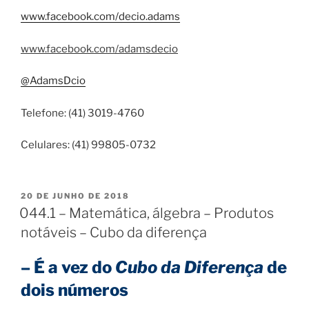
www.facebook.com/decio.adams
www.facebook.com/adamsdecio
@AdamsDcio
Telefone: (41) 3019-4760
Celulares: (41) 99805-0732
PUBLICADO
20 DE JUNHO DE 2018
EM
044.1 – Matemática, álgebra – Produtos
notáveis – Cubo da diferença
– É a vez do
Cubo da Diferença
de
dois números