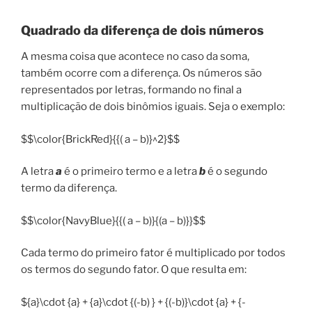
Quadrado da diferença de dois números
A mesma coisa que acontece no caso da soma,
também ocorre com a diferença. Os números são
representados por letras, formando no final a
multiplicação de dois binômios iguais. Seja o exemplo:
$$\color{BrickRed}{{( a – b)}^2}$$
A letra
a
é o primeiro termo e a letra
b
é o segundo
termo da diferença.
$$\color{NavyBlue}{{( a – b)}{(a – b)}}$$
Cada termo do primeiro fator é multiplicado por todos
os termos do segundo fator. O que resulta em:
${a}\cdot {a} + {a}\cdot {(-b) } + {(-b)}\cdot {a} + {-