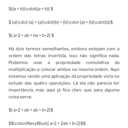
${(a + b)}\cdot{(a + b)} $
$ {a}\cdot {a} + {a}\cdot{b} + {b}\cdot {a} + {b}\cdot{b}$
${ a^2 + ab + ba + b^2} $
Há dois termos semelhantes, embora estejam com a
ordem das letras invertida, isso não significa nada.
Podemos usar a propriedade comutativa da
multiplicação e colocar ambos na mesma ordem. Aqui
estamos vendo uma aplicação da propriedade vista no
estudo das quatro operações. Lá ela não parecia ter
importância, mas aqui já fica claro que para alguma
coisa serve.
${ a^2 + ab + ab + b^2}$
$$\color{NavyBlue}{ a^2 + 2ab + b^2}$$