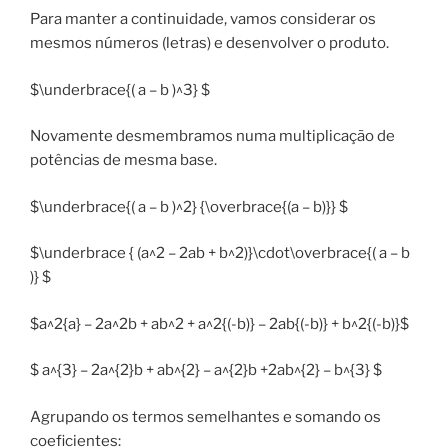
Para manter a continuidade, vamos considerar os
mesmos números (letras) e desenvolver o produto.
$\underbrace{( a – b )^3} $
Novamente desmembramos numa multiplicação de
potências de mesma base.
$\underbrace{( a – b )^2} {\overbrace{(a – b)}} $
$\underbrace { (a^2 – 2ab + b^2)}\cdot\overbrace{( a – b
)} $
$a^2{a} – 2a^2b + ab^2 + a^2{(-b)} – 2ab{(-b)} + b^2{(-b)}$
$ a^{3} – 2a^{2}b + ab^{2} – a^{2}b +2ab^{2} – b^{3} $
Agrupando os termos semelhantes e somando os
coeficientes: