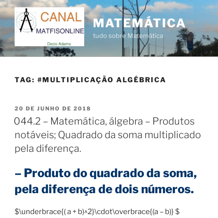
Pular
para
MATEMÁTICA
o
tudo sobre Matemática
conteúdo
TAG:
#MULTIPLICAÇÃO ALGÉBRICA
PUBLICADO
20 DE JUNHO DE 2018
EM
044.2 – Matemática, álgebra – Produtos
notáveis; Quadrado da soma multiplicado
pela diferença.
– Produto do quadrado da soma,
pela diferença de dois números.
$\underbrace{( a + b)^2}\cdot\overbrace{(a – b)} $