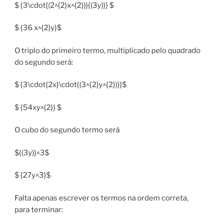
$ {3\cdot{(2^{2}x^{2})}{(3y)}} $
$ {36 x^{2}y}$
O triplo do primeiro termo, multiplicado pelo quadrado
do segundo será:
$ {3\cdot{2x}\cdot{(3^{2}y^{2})}}$
$ {54xy^{2}} $
O cubo do segundo termo será
${(3y)}^3$
$ {27y^3}$
Falta apenas escrever os termos na ordem correta,
para terminar: