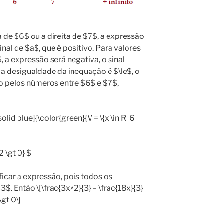
 de $6$ ou a direita de $7$, a expressão
inal de $a$, que é positivo. Para valores
, a expressão será negativa, o sinal
 a desigualdade da inequação é $\le$, o
o pelos números entre $6$ e $7$,
olid blue]{\color{green}{V = \{x \in R| 6
 \gt 0} $
icar a expressão, pois todos os
3$. Então \[\frac{3x^2}{3} – \frac{18x}{3}
\gt 0\]