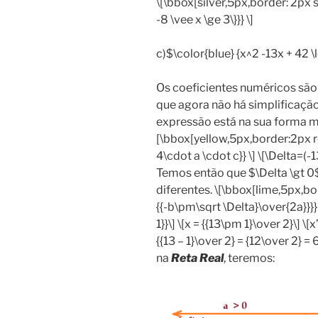
\[\bbox[silver,5px,border: 2px so
-8 \vee x \ge 3\}}} \]
c)$\color{blue} {x^2 -13x + 42 \
Os coeficientes numéricos são
que agora não há simplificação a
expressão está na sua forma ma
[\bbox[yellow,5px,border:2px r
4\cdot a \cdot c}} \] \[\Delta=(-
Temos então que $\Delta \gt 0$
diferentes. \[\bbox[lime,5px,bo
{{-b\pm\sqrt \Delta}\over{2a}}}}
1}}\] \[x = {{13\pm 1}\over 2}\] \[
{{13 – 1}\over 2} = {12\over 2} 
na
Reta Real
, teremos: