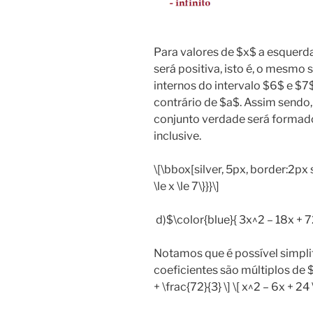
Para valores de $x$ a esquerda
será positiva, isto é, o mesmo s
internos do intervalo $6$ e $7$
contrário de $a$. Assim sendo,
conjunto verdade será formad
inclusive.
\[\bbox[silver, 5px, border:2px s
\le x \le 7\}}}\]
d)$\color{blue}{ 3x^2 – 18x + 72
Notamos que é possível simplif
coeficientes são múltiplos de $
+ \frac{72}{3} \] \[ x^2 – 6x + 24 