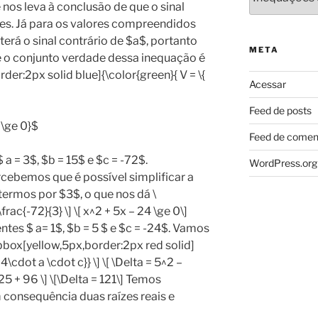
ue nos leva à conclusão de que o sinal
res. Já para os valores compreendidos
 terá o sinal contrário de $a$, portanto
META
 o conjunto verdade dessa inequação é
rder:2px solid blue]{\color{green}{ V = \{
Acessar
Feed de posts
 \ge 0}$
Feed de comen
 a = 3$, $b = 15$ e $c = -72$.
WordPress.org
cebemos que é possível simplificar a
termos por $3$, o que nos dá \
frac{-72}{3} \] \[ x^2 + 5x – 24 \ge 0\]
tes $ a= 1$, $b = 5 $ e $c = -24$. Vamos
\bbox[yellow,5px,border:2px red solid]
\cdot a \cdot c}} \] \[ \Delta = 5^2 –
 25 + 96 \] \[\Delta = 121\] Temos
 consequência duas raízes reais e