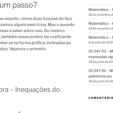
 um passo?
Matemática – G
26 de novembro 
se assunto, vimos duas funções do tipo
Matemática – C
ixamos alguns exercícios. Mas o assunto
24 de novembro 
oisas a saber sobre isso. Do mesmo
, também essas podem ter coeficiente
Matemática – C
entar-se na forma gráfica, inclinadas ao
6 de julho de 202
stos. Vejamos o primeiro.
01.047-02 – Ma
expressões alg
29 de junho de 2
01.047-01 – Ma
polinômios por 
28 de junho de 2
bra – Inequações do
COMENTÁRI