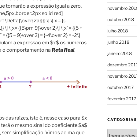
que tornarão a expressão igual a zero.
novembro 201
ime,5px,border:2px solid red]
outubro 2018
\Delta}\over{2a}}}} \] \[ x = {{-
 \] \[x= {{5\pm 9}\over 2}\] \[x’ = {{5 +
julho 2018
” = {{5 – 9}\over 2} = {-4\over 2} = -2\]
junho 2018
anulam a expressão em $x$ os números
ca o comportamento na
Reta Real
.
janeiro 2018
dezembro 201
novembro 201
outubro 2017
fevereiro 2017
 das raízes, isto é, nesse caso para $x
CATEGORIAS
o terá o mesmo sinal do coeficiente $a$
Categorias
l, sem simplificação. Vimos acima que