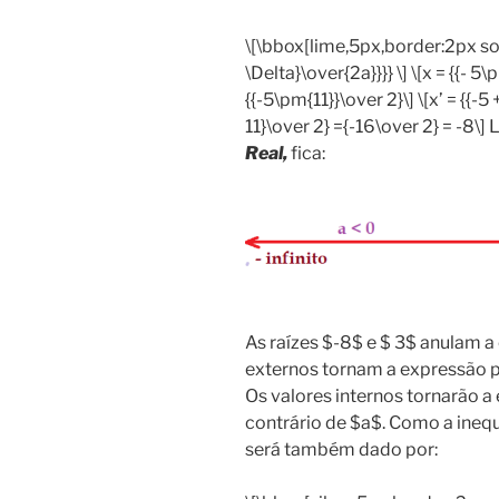
\[\bbox[lime,5px,border:2px sol
\Delta}\over{2a}}}} \] \[x = {{- 5
{{-5\pm{11}}\over 2}\] \[x’ = {{-5 +
11}\over 2} ={-16\over 2} = -8\
Real,
fica:
As raízes $-8$ e $ 3$ anulam a
externos tornam a expressão po
Os valores internos tornarão a 
contrário de $a$. Como a ineq
será também dado por: