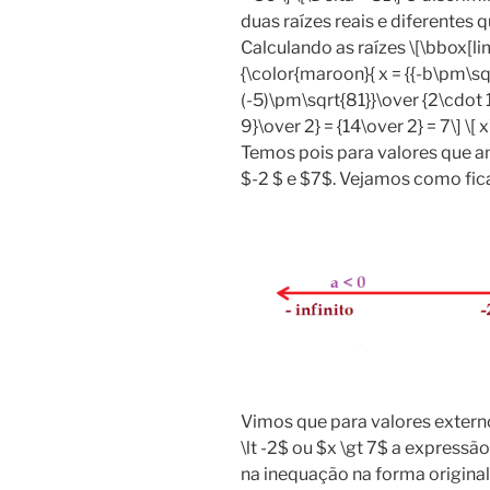
duas raízes reais e diferentes 
Calculando as raízes \[\bbox[l
{\color{maroon}{ x = {{-b\pm\sqrt 
(-5)\pm\sqrt{81}}\over {2\cdot 1}}
9}\over 2} = {14\over 2} = 7\] \[ x
Temos pois para valores que 
$-2 $ e $7$. Vejamos como fi
Vimos que para valores externos
\lt -2$ ou $x \gt 7$ a expressã
na inequação na forma origina