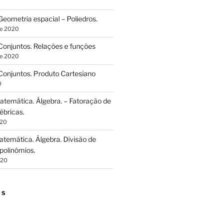
eometria espacial – Poliedros.
de 2020
onjuntos. Relações e funções
de 2020
onjuntos. Produto Cartesiano
0
temática. Álgebra. – Fatoração de
ébricas.
020
temática. Álgebra. Divisão de
polinômios.
020
OS