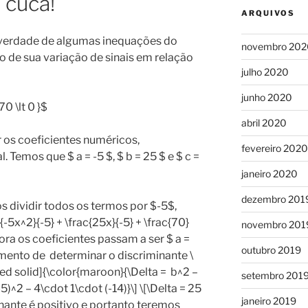
 cuca!
ARQUIVOS
verdade de algumas inequações do
novembro 202
 de sua variação de sinais em relação
julho 2020
junho 2020
0 \lt 0 }$
abril 2020
 os coeficientes numéricos,
fevereiro 2020
Temos que $ a = -5 $, $ b = 25 $ e $ c =
janeiro 2020
dezembro 201
mos dividir todos os termos por $-5$,
-5x^2}{-5} + \frac{25x}{-5} + \frac{70}
novembro 201
] Agora os coeficientes passam a ser $ a =
outubro 2019
momento de determinar o discriminante \
ed solid]{\color{maroon}{\Delta = b^2 –
setembro 201
(-5)^2 – 4\cdot 1\cdot (-14)}\] \[\Delta = 25
janeiro 2019
minante é positivo e portanto teremos