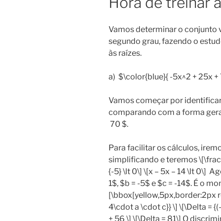
Hora de treinar a
Vamos determinar o conjunto 
segundo grau, fazendo o estudo
às raízes.
a) $\color{blue}{ -5x^2 + 25x + 7
Vamos começar por identificar
comparando com a forma geral. 
70 $.
Para facilitar os cálculos, ire
simplificando e teremos \[\frac{
{-5} \lt 0\] \[x – 5x – 14 \lt 0\
1$, $b = -5$ e $c = -14$. É o 
[\bbox[yellow,5px,border:2px r
4\cdot a \cdot c}} \] \[\Delta = {
+ 56 \] \[\Delta = 81\] O discri