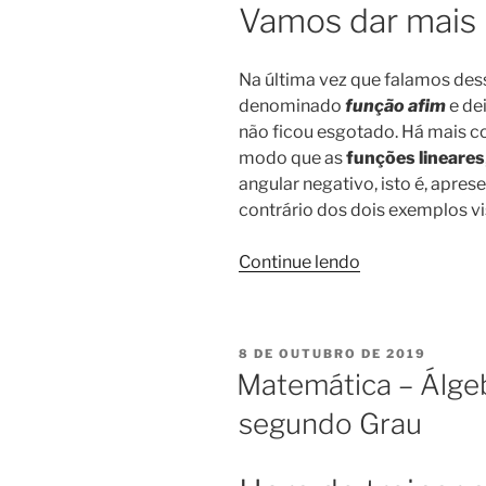
Vamos dar mais
Na última vez que falamos des
denominado
função afim
e de
não ficou esgotado. Há mais c
modo que as
funções
lineares
angular negativo, isto é, apres
contrário dos dois exemplos vi
“Matemática
Continue lendo
–
Álgebra.
Função
PUBLICADO
8 DE OUTUBRO DE 2019
afim
EM
Matemática – Álge
(continuação)”
segundo Grau