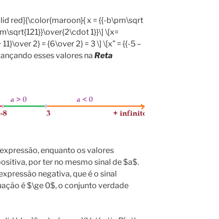
id red]{\color{maroon}{ x = {{-b\pm\sqrt
\pm\sqrt{121}}\over{2\cdot 1}}\] \[x=
 11}\over 2} = {6\over 2} = 3 \] \[x” = {{-5 –
] Lançando esses valores na
Reta
 expressão, enquanto os valores
sitiva, por ter no mesmo sinal de $a$.
expressão negativa, que é o sinal
uação é $\ge 0$, o conjunto verdade