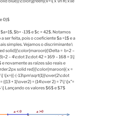
lid blue]{\color{green}{V=\{ x \in R| x\le
le 0}$
 $a=1$, $b= -13$ e $c = 42$. Notamos
 ser feita, pois o coeficiente $a =1$ e a
is simples. Vejamos o discriminante:\
ed solid]{\color{maroon}{\Delta = b^2 –
13)^2 – 4\cdot 1\cdot 42 = 169 – 168 = 1\]
 e novamente as raízes são reais e
rder:2px solid red]{\color{maroon}{ x =
 \] \[x={{-(-13\pm\sqrt{1}}\over{2\cdot
x’= {{13 + 1}\over2} = {14\over 2} = 7\] \[x”=
= 6 \] Lançando os valores $6$ e $7$