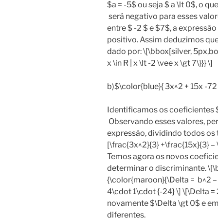
$a = -5$ ou seja $ a \lt 0$, o q
será negativo para esses valo
entre $ -2 $ e $7$, a expressão
positivo. Assim deduzimos que
dado por: \[\bbox[silver, 5px,bo
x \in R | x \lt -2 \vee x \gt 7\}}} \]
b)$\color{blue}{ 3x^2 + 15x -72
Identificamos os coeficientes $
Observando esses valores, per
expressão, dividindo todos os 
[\frac{3x^2}{3} +\frac{15x}{3} – \
Temos agora os novos coeficien
determinar o discriminante. \[
{\color{maroon}{\Delta = b^2 – 4
4\cdot 1\cdot {-24} \] \[\Delta =
novamente $\Delta \gt 0$ e em
diferentes.