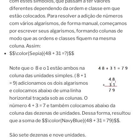
com estes símbolos, que passam a ter valores
diferentes dependendo da ordem e classe em que
estão colocados. Para resolver a adição de números
com vários algarismos, de forma manual, começamos
por escrever seus algarismos, formando colunas de
modo que as ordens e classes fiquem na mesma
coluna. Assim:
$$\color{Sepia}{48 + 31 =?}$$
Note que o 8 e o 1 estão ambos na
coluna das unidades simples. ( 8 + 1
= 9) adicionamos os dois algarismos
e colocamos abaixo de uma linha
horizontal traçada sob as colunas. O
número 4 + 3 = 7 e também colocamos abaixo da
coluna das dezenas de unidades. Dessa forma, resultou
que a soma de $$\color{NavyBlue}{48 + 31 = 79}$$.
São sete dezenas e nove unidades.