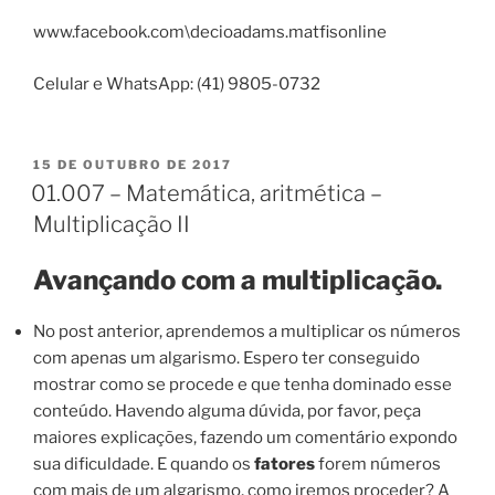
www.facebook.com\decioadams.matfisonline
Celular e WhatsApp: (41) 9805-0732
PUBLICADO
15 DE OUTUBRO DE 2017
EM
01.007 – Matemática, aritmética –
Multiplicação II
Avançando com a multiplicação.
No post anterior, aprendemos a multiplicar os números
com apenas um algarismo. Espero ter conseguido
mostrar como se procede e que tenha dominado esse
conteúdo. Havendo alguma dúvida, por favor, peça
maiores explicações, fazendo um comentário expondo
sua dificuldade. E quando os
fatores
forem números
com mais de um algarismo, como iremos proceder? A