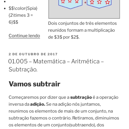
$$\color{Spia}
{2\times 3 =
6}$$
Dois conjuntos de três elementos
reunidos formam a multiplicação
“01.006
Continue lendo
de $3$ por $2$.
–
Matemática
PUBLICADO
2 DE OUTUBRO DE 2017
–
EM
01.005 – Matemática – Aritmética –
Multiplicação.”
Subtração.
Vamos subtrair
Começaremos por dizer que a
subtração
é a operação
inversa da
adição.
Se na adição nós juntamos,
reunimos os elementos de mais de um conjunto, na
subtração fazemos o contrário. Retiramos, diminuimos
os elementos de um conjunto(subtraendo), dos