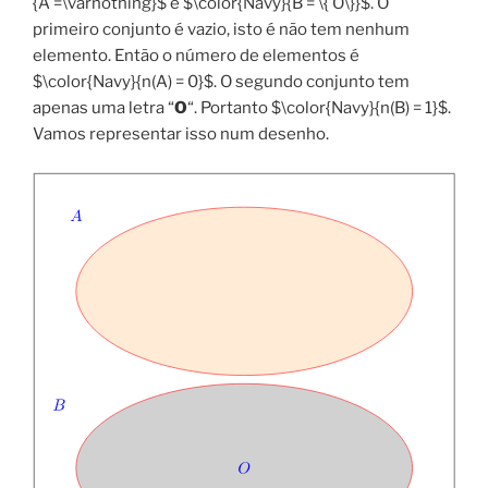
{A =\varnothing}$ e $\color{Navy}{B = \{ O\}}$. O
primeiro conjunto é vazio, isto é não tem nenhum
elemento. Então o número de elementos é
$\color{Navy}{n(A) = 0}$. O segundo conjunto tem
apenas uma letra “
O
“. Portanto $\color{Navy}{n(B) = 1}$.
Vamos representar isso num desenho.