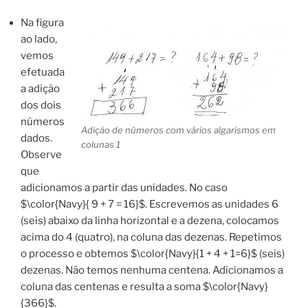
Na figura
ao lado,
vemos
efetuada
a adição
dos dois
números
Adição de números com vários algarismos em
dados.
colunas 1
Observe
que
adicionamos a partir das unidades. No caso
$\color{Navy}{ 9 + 7 = 16}$. Escrevemos as unidades 6
(seis) abaixo da linha horizontal e a dezena, colocamos
acima do 4 (quatro), na coluna das dezenas. Repetimos
o processo e obtemos $\color{Navy}{1 + 4 + 1=6}$ (seis)
dezenas. Não temos nenhuma centena. Adicionamos a
coluna das centenas e resulta a soma $\color{Navy}
{366}$.