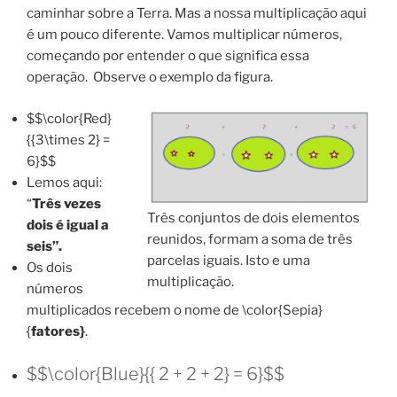
caminhar sobre a Terra. Mas a nossa multiplicação aqui
é um pouco diferente. Vamos multiplicar números,
começando por entender o que significa essa
operação. Observe o exemplo da figura.
$$\color{Red}
{{3\times 2} =
6}$$
Lemos aqui:
“
Três vezes
Três conjuntos de dois elementos
dois é igual a
reunidos, formam a soma de três
seis”.
parcelas iguais. Isto e uma
Os dois
multiplicação.
números
multiplicados recebem o nome de \color{Sepia}
{
fatores}
.
$$\color{Blue}{{ 2 + 2 + 2} = 6}$$