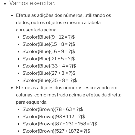
Vamos exercitar.
Efetue as adições dos números, utilizando os
dedos, outros objetos e mesmo a tabela
apresentada acima.
$\color{Blue}{9 + 12 = ?}$
$\color{Blue}{15 + 8 = ?}$
$\color{Blue}{16 + 9 = ?}$
$\color{Blue}{21 + 5 = ?}$
$\color{Blue}{33 + 4 = ?}$
$\color{Blue}{27 + 3 = ?}$
$\color{Blue}{35 + 8 = ?}$
Efetue as adições dos números, escrevendo em
colunas, como mostrado acima e efetue da direita
para esquerda.
$\color{Brown}{78 + 63 = ?}$
$\color{Brown}{93 + 142 = ?}$
$\color{Brown}{87 + 231 + 158 = ?}$
$\color{Brown}{527 + 1872 = ?}$