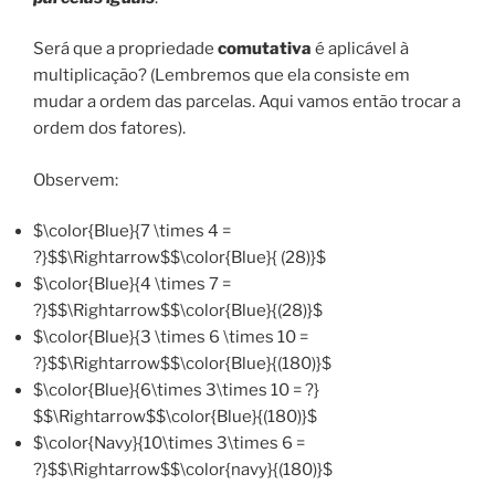
Será que a propriedade
comutativa
é aplicável à
multiplicação? (Lembremos que ela consiste em
mudar a ordem das parcelas. Aqui vamos então trocar a
ordem dos fatores).
Observem:
$\color{Blue}{7 \times 4 =
?}$$\Rightarrow$$\color{Blue}{ (28)}$
$\color{Blue}{4 \times 7 =
?}$$\Rightarrow$$\color{Blue}{(28)}$
$\color{Blue}{3 \times 6 \times 10 =
?}$$\Rightarrow$$\color{Blue}{(180)}$
$\color{Blue}{6\times 3\times 10 = ?}
$$\Rightarrow$$\color{Blue}{(180)}$
$\color{Navy}{10\times 3\times 6 =
?}$$\Rightarrow$$\color{navy}{(180)}$