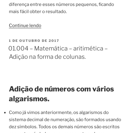
diferença entre esses números pequenos, ficando
mais fácil obter o resultado.
“01.005
Continue lendo
–
Matemática
PUBLICADO
1 DE OUTUBRO DE 2017
EM
–
01.004 – Matemática – aritimética –
Aritmética
Adição na forma de colunas.
–
Subtração.”
Adição de números com vários
algarismos.
Como já vimos anteriormente, os algarismos do
sistema decimal de numeração, são formados usando
dez símbolos. Todos os demais números são escritos