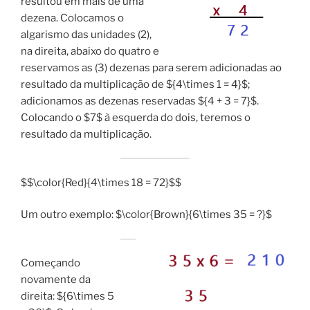
resultou em mais de uma
dezena. Colocamos o
algarismo das unidades (2),
na direita, abaixo do quatro e
reservamos as (3) dezenas para serem adicionadas ao
resultado da multiplicação de ${4\times 1 = 4}$;
adicionamos as dezenas reservadas ${4 + 3 = 7}$.
Colocando o $7$ à esquerda do dois, teremos o
resultado da multiplicação.
$$\color{Red}{4\times 18 = 72}$$
Um outro exemplo: $\color{Brown}{6\times 35 = ?}$
Começando
novamente da
direita: ${6\times 5