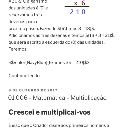
= 30}$. O algarismo
das unidades é (0) e
reservamos três
dezenas para o
próximo passo. Fazendo ${6\times 3 = 18}$.
Adicionamos as três dezenas e temos ${18 + 3 = 21}$,
que será escrito à esquerda do (0) das unidades.
Teremos:
$$\color{NavyBlue}{6\times 35 = 210}$$
“01.007
Continue lendo
–
Matemática,
PUBLICADO
8 DE OUTUBRO DE 2017
EM
aritmética
01.006 – Matemática – Multiplicação.
–
Multiplicação
Crescei e multiplicai-vos
II”
É isso que o Criador disse aos primeiros homens a