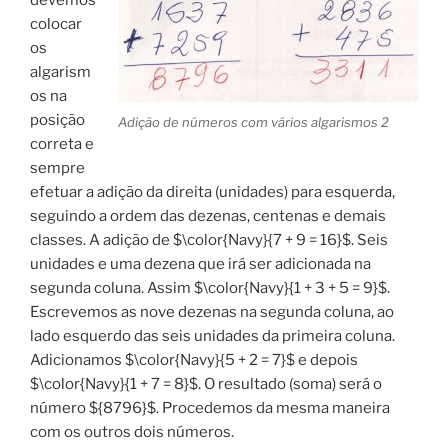
colocar
os
algarism
os na
posição
Adição de números com vários algarismos 2
correta e
sempre
efetuar a adição da direita (unidades) para esquerda,
seguindo a ordem das dezenas, centenas e demais
classes. A adição de $\color{Navy}{7 + 9 = 16}$. Seis
unidades e uma dezena que irá ser adicionada na
segunda coluna. Assim $\color{Navy}{1 + 3 + 5 = 9}$.
Escrevemos as nove dezenas na segunda coluna, ao
lado esquerdo das seis unidades da primeira coluna.
Adicionamos $\color{Navy}{5 + 2 = 7}$ e depois
$\color{Navy}{1 + 7 = 8}$. O resultado (soma) será o
número ${8796}$. Procedemos da mesma maneira
com os outros dois números.