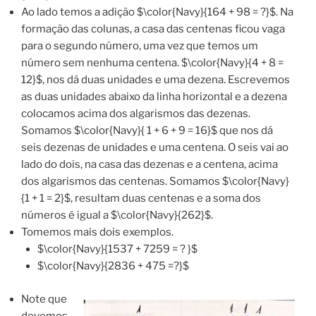
Ao lado temos a adição $\color{Navy}{164 + 98 = ?}$. Na
formação das colunas, a casa das centenas ficou vaga
para o segundo número, uma vez que temos um
número sem nenhuma centena. $\color{Navy}{4 + 8 =
12}$, nos dá duas unidades e uma dezena. Escrevemos
as duas unidades abaixo da linha horizontal e a dezena
colocamos acima dos algarismos das dezenas.
Somamos $\color{Navy}{ 1 + 6 + 9 = 16}$ que nos dá
seis dezenas de unidades e uma centena. O seis vai ao
lado do dois, na casa das dezenas e a centena, acima
dos algarismos das centenas. Somamos $\color{Navy}
{1 + 1 = 2}$, resultam duas centenas e a soma dos
números é igual a $\color{Navy}{262}$.
Tomemos mais dois exemplos.
$\color{Navy}{1537 + 7259 = ? }$
$\color{Navy}{2836 + 475 =?}$
Note que
devemos