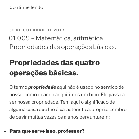
“01.010
Continue lendo
–
Matemática,
aritmética.
PUBLICADO
31 DE OUTUBRO DE 2017
EM
Propriedades
01.009 – Matemática, aritmética.
da
Propriedades das operações básicas.
multiplicação
e
Propriedades das quatro
divisão”
operações básicas.
O termo
propriedade
aqui não é usado no sentido de
posse, como quando adquirimos um bem. Ele passa a
ser nossa propriedade. Tem aqui o significado de
alguma coisa que lhe é característica, própria. Lembro
de ouvir muitas vezes os alunos perguntarem:
Para que serve isso, professor?