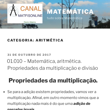
Pular
para
MATEMÁTICA
o
tudo sobre Matemática
conteúdo
CATEGORIA:
ARITMÉTICA
PUBLICADO
31 DE OUTUBRO DE 2017
EM
01.010 – Matemática, aritmética.
Propriedades da multiplicação e divisão
Propriedades da multiplicação.
Se para a adição existem propriedades, vamos ver a
multiplicação. Afinal, em outro momento vimos que a
multiplicação nada mais é do que uma
adição de
parcelas iguais
.