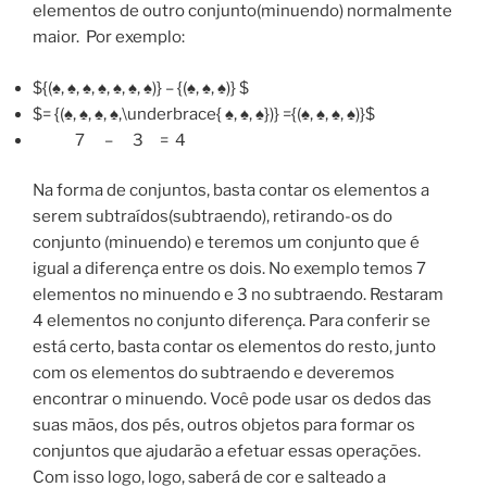
elementos de outro conjunto(minuendo) normalmente
maior. Por exemplo:
${(♠, ♠, ♠, ♠, ♠, ♠, ♠)} – {(♠, ♠, ♠)} $
$= {(♠, ♠, ♠, ♠,\underbrace{ ♠, ♠, ♠})} ={(♠, ♠, ♠, ♠)}$
7 – 3 = 4
Na forma de conjuntos, basta contar os elementos a
serem subtraídos(subtraendo), retirando-os do
conjunto (minuendo) e teremos um conjunto que é
igual a diferença entre os dois. No exemplo temos 7
elementos no minuendo e 3 no subtraendo. Restaram
4 elementos no conjunto diferença. Para conferir se
está certo, basta contar os elementos do resto, junto
com os elementos do subtraendo e deveremos
encontrar o minuendo. Você pode usar os dedos das
suas mãos, dos pés, outros objetos para formar os
conjuntos que ajudarão a efetuar essas operações.
Com isso logo, logo, saberá de cor e salteado a