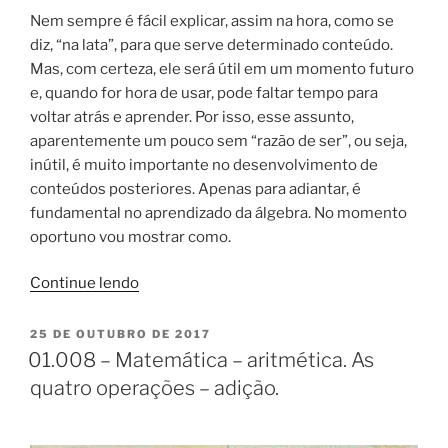
Nem sempre é fácil explicar, assim na hora, como se
diz, “na lata”, para que serve determinado conteúdo.
Mas, com certeza, ele será útil em um momento futuro
e, quando for hora de usar, pode faltar tempo para
voltar atrás e aprender. Por isso, esse assunto,
aparentemente um pouco sem “razão de ser”, ou seja,
inútil, é muito importante no desenvolvimento de
conteúdos posteriores. Apenas para adiantar, é
fundamental no aprendizado da álgebra. No momento
oportuno vou mostrar como.
“01.009
Continue lendo
–
Matemática,
PUBLICADO
25 DE OUTUBRO DE 2017
EM
aritmética.
01.008 – Matemática – aritmética. As
Propriedades
quatro operações – adição.
das
operações