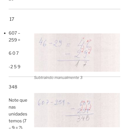
17
607 –
259 =
6 0 7
-2 5 9
Subtraindo manualmente 3
348
Note que
nas
unidades
temos (7
– 9 = ?).