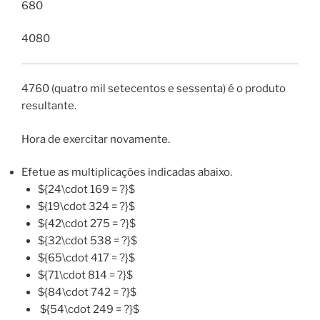
680
4080
4760 (quatro mil setecentos e sessenta) é o produto
resultante.
Hora de exercitar novamente.
Efetue as multiplicações indicadas abaixo.
${24\cdot 169 = ?}$
${19\cdot 324 = ?}$
${42\cdot 275 = ?}$
${32\cdot 538 = ?}$
${65\cdot 417 = ?}$
${71\cdot 814 = ?}$
${84\cdot 742 = ?}$
${54\cdot 249 = ?}$