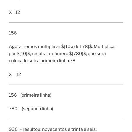
X 12
156
Agora iremos multiplicar ${10\cdot 78}$. Multiplicar
por ${10}$, resulta o número ${780}$, que será
colocado sob a primeira linha.78
X 12
156 (primeira linha)
780 (segunda linha)
936 – resultou: novecentos e trinta e seis.