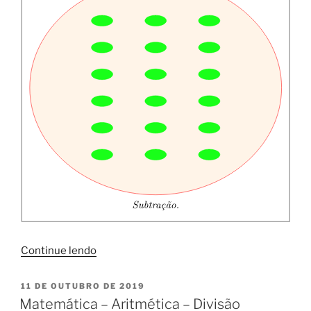
“Matemática
Continue lendo
-
Aritmética
PUBLICADO
11 DE OUTUBRO DE 2019
EM
–
Matemática – Aritmética – Divisão