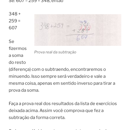
Se: 607 – 259 = 348, então
348 +
259 =
607
Se
fizermos
Prova real da subtração
a soma
do resto
(diferença) com o subtraendo, encontraremos o
minuendo. Isso sempre será verdadeiro e vale a
mesma coisa, apenas em sentido inverso para tirar a
prova da soma.
Faça a prova real dos resultados da lista de exercícios
deixada acima. Assim você comprova que fez a
subtração da forma correta.