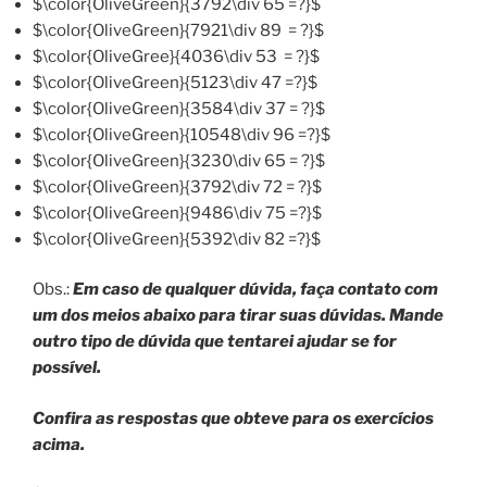
$\color{OliveGreen}{3792\div 65 =?}$
$\color{OliveGreen}{7921\div 89 = ?}$
$\color{OliveGree}{4036\div 53 = ?}$
$\color{OliveGreen}{5123\div 47 =?}$
$\color{OliveGreen}{3584\div 37 = ?}$
$\color{OliveGreen}{10548\div 96 =?}$
$\color{OliveGreen}{3230\div 65 = ?}$
$\color{OliveGreen}{3792\div 72 = ?}$
$\color{OliveGreen}{9486\div 75 =?}$
$\color{OliveGreen}{5392\div 82 =?}$
Obs.:
Em caso de qualquer dúvida, faça contato com
um dos meios abaixo para tirar suas dúvidas. Mande
outro tipo de dúvida que tentarei ajudar se for
possível.
Confira as respostas que obteve para os exercícios
acima.