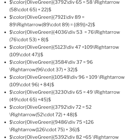
$\color{OliveGreen}{3792\div 65 = 58 \Rightarrow
(58\cdot 65) + 22}$
$\color{OliveGreen}{7921\div 89 =
89\Rightarrow(89\cdot 89) = {(89)}^2}$
$\color{OliveGreen}{4036\div 53 = 76\Rightarrow
(76\cdot 53) + 8}$
$\color{OliveGreen}{5123\div 47 =109\Rightarrow
(109\cdot 47)}$
$\color{OliveGreen}{3584\div 37 = 96
\Rightarrow(96\cdot 37) + 32}$
$\color{OliveGreen}{10548\div 96 = 109 \Rightarrow
(109\cdot 96) + 84}$
$\color{OliveGreen}{3230\div 65 = 49 \Rightarrow
(49\cdot 65) +45}$
$\color{OliveGreen}{3792\div 72 = 52
\Rightarrow(52\cdot 72) + 48}$
$\color{OliveGreen}{9486\div 75 =126
\Rightarrow(126\cdot 75) + 36}$
$\color{OliveGreen}{5392\div 82 =65 \Rightarrow