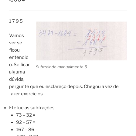
-1 6 8 4
1 7 9 5
Vamos
ver se
ficou
entendid
o. Se ficar
Subtraindo manualmente 5
alguma
dúvida,
pergunte que eu esclareço depois. Chegou a vez de
fazer exercícios.
Efetue as subtrações.
73 – 32 =
92 – 57 =
167 – 86 =