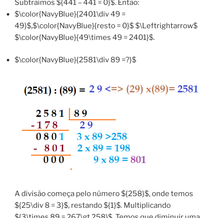
Subtraímos ${441 – 441 = 0}$. Então:
$\color{NavyBlue}{2401\div 49 =
49}$,$\color{NavyBlue}{resto = 0}$ $\Leftrightarrow$
$\color{NavyBlue}{49\times 49 = 2401}$.
$\color{NavyBlue}{2581\div 89 =?}$
A divisão começa pelo número ${258}$, onde temos
${25\div 8 = 3}$, restando ${1}$. Multiplicando
${3\times 89 = 267\gt 258}$. Temos que diminuir uma