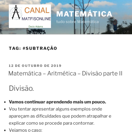
Pular
para
MATEMÁTICA
o
tudo sobre Matemática
conteúdo
TAG:
#SUBTRAÇÃO
PUBLICADO
12 DE OUTUBRO DE 2019
EM
Matemática – Aritmética – Divisão parte II
Divisão.
Vamos continuar aprendendo mais um pouco.
Vou tentar apresentar alguns exemplos onde
apareçam as dificuldades que podem atrapalhar e
explicar como se procede para contornar.
Vejamos o caso: