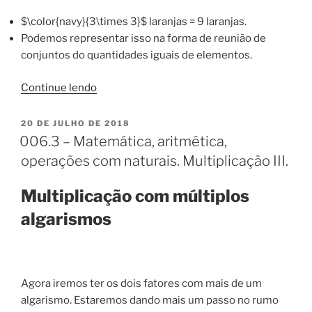
$\color{navy}{3\times 3}$ laranjas = 9 laranjas.
Podemos representar isso na forma de reunião de
conjuntos do quantidades iguais de elementos.
“Matemática
Continue lendo
–
Aritmética
PUBLICADO
20 DE JULHO DE 2018
EM
–
006.3 – Matemática, aritmética,
Multiplicação”
operações com naturais. Multiplicação III.
Multiplicação com múltiplos
algarismos
Agora iremos ter os dois fatores com mais de um
algarismo. Estaremos dando mais um passo no rumo