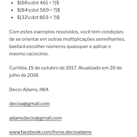
${66\cdot 461 = ?}$
${84\cdot 569 = ?}$
${32\cdot 803 = ?}$
Com estes exemplos resolvidos, você tem condições
de se orientar em outras multiplicações semelhantes,
bastará escolher números quaisquer e aplicar o
mesmo raciocínio.
Curitiba, 15 de outubro de 2017. Atualizado em 20 de
julho de 2018.
Decio Adams, IWA
decioa@gmail.com
adamsdecio@gmail.com
www.facebook.com/livros.decioadams