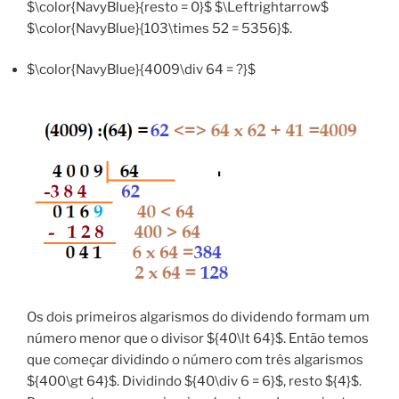
$\color{NavyBlue}{resto = 0}$ $\Leftrightarrow$
$\color{NavyBlue}{103\times 52 = 5356}$.
$\color{NavyBlue}{4009\div 64 = ?}$
Os dois primeiros algarismos do dividendo formam um
número menor que o divisor ${40\lt 64}$. Então temos
que começar dividindo o número com três algarismos
${400\gt 64}$. Dividindo ${40\div 6 = 6}$, resto ${4}$.