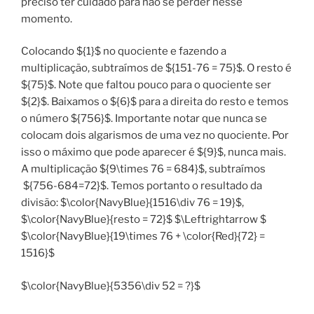
preciso ter cuidado para não se perder nesse
momento.
Colocando ${1}$ no quociente e fazendo a
multiplicação, subtraímos de ${151-76 = 75}$. O resto é
${75}$. Note que faltou pouco para o quociente ser
${2}$. Baixamos o ${6}$ para a direita do resto e temos
o número ${756}$. Importante notar que nunca se
colocam dois algarismos de uma vez no quociente. Por
isso o máximo que pode aparecer é ${9}$, nunca mais.
A multiplicação ${9\times 76 = 684}$, subtraímos
${756-684=72}$. Temos portanto o resultado da
divisão: $\color{NavyBlue}{1516\div 76 = 19}$,
$\color{NavyBlue}{resto = 72}$ $\Leftrightarrow $
$\color{NavyBlue}{19\times 76 + \color{Red}{72} =
1516}$
$\color{NavyBlue}{5356\div 52 = ?}$