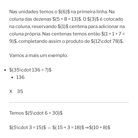
Nas unidades temos o ${6}$ na primeira linha. Na
coluna das dezenas ${5 + 8 = 13}$. O ${3}$ é colocado
na coluna, reservando ${1}$ centena para adicionar na
coluna própria. Nas centenas temos então ${1 + 1 + 7 =
9}$, completando assim o produto de ${12\cdot 78}$.
Vamos a mais um exemplo.
${35\cdot 136 = ?}$
136
X 35
Temos ${5\cdot 6 = 30}$
${5\cdot 3 = 15}$ ⇔ ${ 15 + 3 = 18}$ ⇒${10 + 8}$