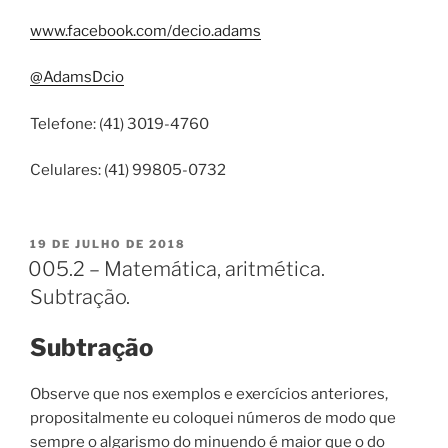
www.facebook.com/decio.adams
@AdamsDcio
Telefone: (41) 3019-4760
Celulares: (41) 99805-0732
PUBLICADO
19 DE JULHO DE 2018
EM
005.2 – Matemática, aritmética.
Subtração.
Subtração
Observe que nos exemplos e exercícios anteriores,
propositalmente eu coloquei números de modo que
sempre o algarismo do minuendo é maior que o do