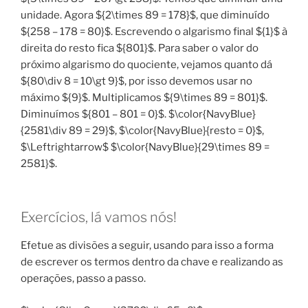
unidade. Agora ${2\times 89 = 178}$, que diminuído
${258 – 178 = 80}$. Escrevendo o algarismo final ${1}$ à
direita do resto fica ${801}$. Para saber o valor do
próximo algarismo do quociente, vejamos quanto dá
${80\div 8 = 10\gt 9}$, por isso devemos usar no
máximo ${9}$. Multiplicamos ${9\times 89 = 801}$.
Diminuímos ${801 – 801 = 0}$. $\color{NavyBlue}
{2581\div 89 = 29}$, $\color{NavyBlue}{resto = 0}$,
$\Leftrightarrow$ $\color{NavyBlue}{29\times 89 =
2581}$.
Exercícios, lá vamos nós!
Efetue as divisões a seguir, usando para isso a forma
de escrever os termos dentro da chave e realizando as
operações, passo a passo.