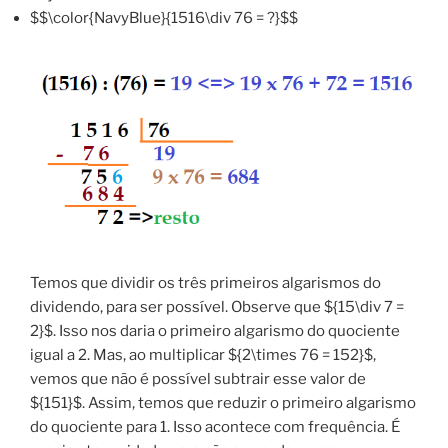
$$\color{NavyBlue}{1516\div 76 = ?}$$
Temos que dividir os três primeiros algarismos do
dividendo, para ser possível. Observe que ${15\div 7 =
2}$. Isso nos daria o primeiro algarismo do quociente
igual a 2. Mas, ao multiplicar ${2\times 76 = 152}$,
vemos que não é possível subtrair esse valor de
${151}$. Assim, temos que reduzir o primeiro algarismo
do quociente para 1. Isso acontece com frequência. É