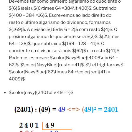
Devemos ter como primeiro algarismo do quociente o
${6}$ (seis). ${6\times 64 =384\lt 400}$. Subtraindo
${400 – 384 =16}$. Escrevemos ao lado direito do
resto o último algarismo do dividendo, formamos
${169}$. A divisão ${16\div 6 = 2}$ com resto ${4}$. O
próximo algarismo do quociente será ${2}$. ${2\times
64 = 128}$, que subtraído ${169 – 128 = 41}$. O
quociente da divisão será pois ${62}$ e o resto ${41}$.
Podemos escrever: $\color{NavyBlue}{4009\div 64 =
62}$, $\color{NavyBlue}{resto = 41}$, $\Leftrightarrow$
$\color{NavyBlue}{62\times 64 +\color{red}{41} =
4009}$
$\color{navy}{2401\div 49 = ?}$