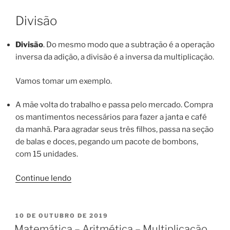
Subtração.”
Divisão
Divisão
. Do mesmo modo que a subtração é a operação
inversa da adição, a divisão é a inversa da multiplicação.
Vamos tomar um exemplo.
A mãe volta do trabalho e passa pelo mercado. Compra
os mantimentos necessários para fazer a janta e café
da manhã. Para agradar seus três filhos, passa na seção
de balas e doces, pegando um pacote de bombons,
com 15 unidades.
“Matemática
Continue lendo
–
Aritmética
–
PUBLICADO
10 DE OUTUBRO DE 2019
EM
Divisão”
Matemática – Aritmética – Multiplicação