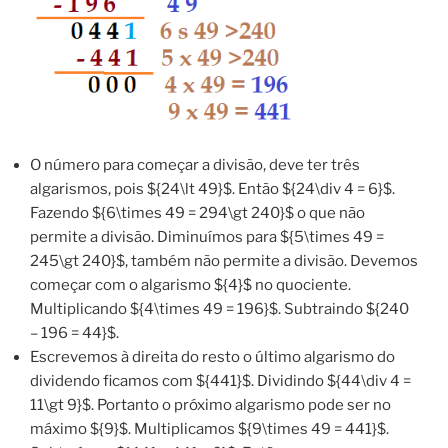
O número para começar a divisão, deve ter três
algarismos, pois ${24\lt 49}$. Então ${24\div 4 = 6}$.
Fazendo ${6\times 49 = 294\gt 240}$ o que não
permite a divisão. Diminuímos para ${5\times 49 =
245\gt 240}$, também não permite a divisão. Devemos
começar com o algarismo ${4}$ no quociente.
Multiplicando ${4\times 49 = 196}$. Subtraindo ${240
– 196 = 44}$.
Escrevemos à direita do resto o último algarismo do
dividendo ficamos com ${441}$. Dividindo ${44\div 4 =
11\gt 9}$. Portanto o próximo algarismo pode ser no
máximo ${9}$. Multiplicamos ${9\times 49 = 441}$.