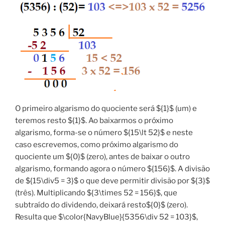
O primeiro algarismo do quociente será ${1}$ (um) e
teremos resto ${1}$. Ao baixarmos o próximo
algarismo, forma-se o número ${15\lt 52}$ e neste
caso escrevemos, como próximo algarismo do
quociente um ${0}$ (zero), antes de baixar o outro
algarismo, formando agora o número ${156}$. A divisão
de ${15\div5 = 3}$ o que deve permitir divisão por ${3}$
(três). Multiplicando ${3\times 52 = 156}$, que
subtraído do dividendo, deixará resto${0}$ (zero).
Resulta que $\color{NavyBlue}{5356\div 52 = 103}$,