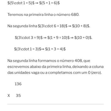
${5\cdot 1 = 5}$ ⇒ ${5 + 1 = 6}$
Teremos na primeira linha o número 680.
Na segunda linha ${3\cdot 6 = 18}$ ⇒ ${10 + 8}$.
${3\cdot 3 = 9}$ ⇒ ${1 + 9 = 10}$ ⇒ ${10 + 0}$.
${3\cdot 1 = 3}$⇒ ${1 + 3 = 4}$
Na segunda linha formamos o número 408, que
escrevemos abaixo da primeira linha, deixando a coluna
das unidades vaga ou a completamos com um 0 (zero).
136
X 35