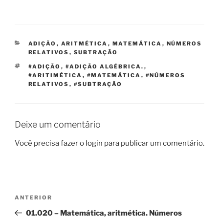
CATEGORIAS
ADIÇÃO
,
ARITMÉTICA
,
MATEMÁTICA
,
NÚMEROS
RELATIVOS
,
SUBTRAÇÃO
TAGS
#ADIÇÃO
,
#ADIÇÃO ALGÉBRICA.
,
#ARITIMÉTICA
,
#MATEMÁTICA
,
#NÚMEROS
RELATIVOS
,
#SUBTRAÇÃO
Deixe um comentário
Você precisa fazer o
login
para publicar um comentário.
Navegação
Post
ANTERIOR
de
anterior
01.020 – Matemática, aritmética. Números