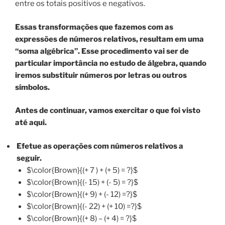
entre os totais positivos e negativos.
Essas transformações que fazemos com as
expressões de números relativos, resultam em uma
“soma algébrica”. Esse procedimento vai ser de
particular importância no estudo de álgebra, quando
iremos substituir números por letras ou outros
símbolos.
Antes de continuar, vamos exercitar o que foi visto
até aqui.
Efetue as operações com números relativos a
seguir.
$\color{Brown}{(+ 7 ) + (+ 5) = ?}$
$\color{Brown}{(- 15) + (- 5) = ?}$
$\color{Brown}{(+ 9) + (- 12) =?}$
$\color{Brown}{(- 22) + (+ 10) =?}$
$\color{Brown}{(+ 8) – (+ 4) = ?}$