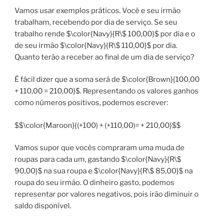
Vamos usar exemplos práticos. Você e seu irmão
trabalham, recebendo por dia de serviço. Se seu
trabalho rende $\color{Navy}{R\$ 100,00}$ por dia e o
de seu irmão $\color{Navy}{R\$ 110,00}$ por dia.
Quanto terão a receber ao final de um dia de serviço?
É fácil dizer que a soma será de $\color{Brown}{100,00
+ 110,00 = 210,00}$. Representando os valores ganhos
como números positivos, podemos escrever:
$$\color{Maroon}{(+100) + (+110,00)= + 210,00}$$
Vamos supor que vocês compraram uma muda de
roupas para cada um, gastando $\color{Navy}{R\$
90,00}$ na sua roupa e $\color{Navy}{R\$ 85,00}$ na
roupa do seu irmão. O dinheiro gasto, podemos
representar por valores negativos, pois irão diminuir o
saldo disponível.