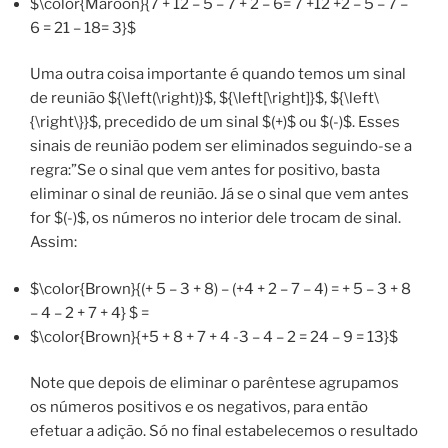
$\color{Maroon}{7 + 12 – 5 – 7 + 2 – 6= 7 +12 +2 – 5 – 7 –
6 = 21 – 18= 3}$
Uma outra coisa importante é quando temos um sinal
de reunião ${\left(\right)}$, ${\left[\right]}$, ${\left\
{\right\}}$, precedido de um sinal $(+)$ ou $(-)$. Esses
sinais de reunião podem ser eliminados seguindo-se a
regra:”Se o sinal que vem antes for positivo, basta
eliminar o sinal de reunião. Já se o sinal que vem antes
for $(-)$, os números no interior dele trocam de sinal.
Assim:
$\color{Brown}{(+ 5 – 3 + 8) – (+4 + 2 – 7 – 4) = + 5 – 3 + 8
– 4 – 2 + 7 + 4} $ =
$\color{Brown}{+5 + 8 + 7 + 4 -3 – 4 – 2 = 24 – 9 = 13}$
Note que depois de eliminar o parêntese agrupamos
os números positivos e os negativos, para então
efetuar a adição. Só no final estabelecemos o resultado