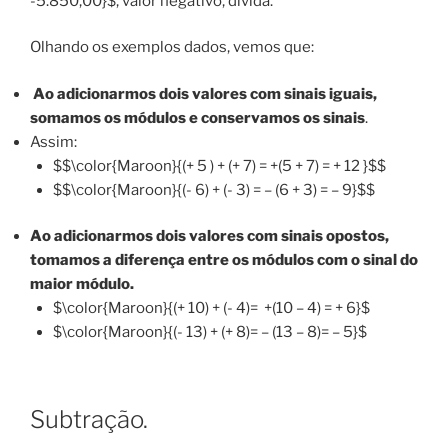
-5.850,00}$, valor negativo, dívida.
Olhando os exemplos dados, vemos que:
Ao adicionarmos dois valores com sinais iguais,
somamos os módulos e conservamos os sinais
.
Assim:
$$\color{Maroon}{(+ 5 ) + (+ 7) = +(5 + 7) = + 12 }$$
$$\color{Maroon}{(- 6) + (- 3) = – (6 + 3) = – 9}$$
Ao adicionarmos dois valores com sinais opostos,
tomamos a diferença entre os módulos com o sinal do
maior módulo.
$\color{Maroon}{(+ 10) + (- 4)= +(10 – 4) = + 6}$
$\color{Maroon}{(- 13) + (+ 8)= – (13 – 8)= – 5}$
Subtração.