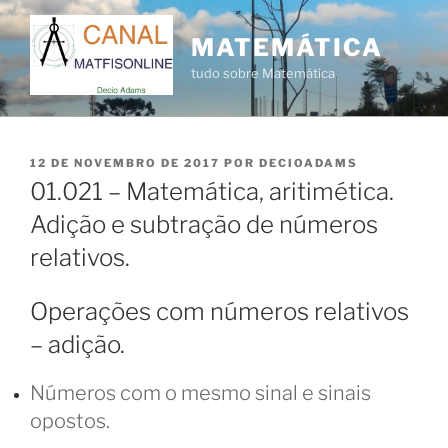
Pular
para
MATEMÁTICA
o
tudo sobre Matemática
conteúdo
PUBLICADO
12 DE NOVEMBRO DE 2017
POR
DECIOADAMS
EM
01.021 – Matemática, aritimética.
Adição e subtração de números
relativos.
Operações com números relativos
– adição.
Números com o mesmo sinal e sinais
opostos.