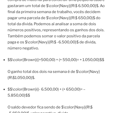
gastaram um total de $\color{Navy}{R\$ 6.500,00}$. Ao
final da primeira semana de trabalho, vocês decidem
pagar uma parcela de $\color{Navy}{R\$ 650,00}$ do
total da dívida. Podemos aí analisar a soma de dois
números positivos, representando os ganhos dos dois.
Também podemos somar o valor positivo da parcela
paga e os $\color{Navy}{R\$ -6.500,00}$ de dívida,
número negativo.
$$\color{Brown}{(+500,00) + (+ 550,00)= + 1.050,00}$$
O ganho total dos dois na semana é de $\color{Navy}
{R\$1.050,00}$.
$$\color{Brown}{(- 6.500,00) + (+ 650,00)= –
5.850,00}$$
O saldo devedor fica sendo de $\color{Navy}{R\$