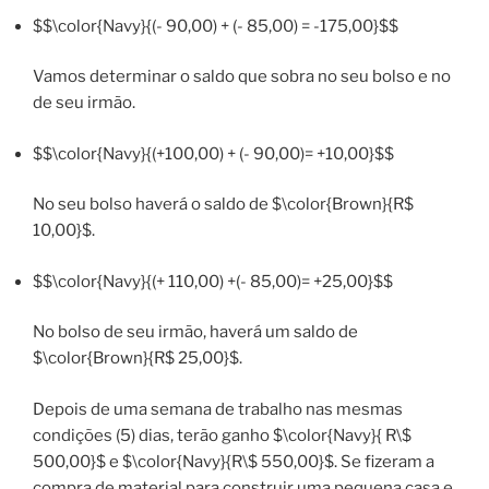
$$\color{Navy}{(- 90,00) + (- 85,00) = -175,00}$$
Vamos determinar o saldo que sobra no seu bolso e no
de seu irmão.
$$\color{Navy}{(+100,00) + (- 90,00)= +10,00}$$
No seu bolso haverá o saldo de $\color{Brown}{R$
10,00}$.
$$\color{Navy}{(+ 110,00) +(- 85,00)= +25,00}$$
No bolso de seu irmão, haverá um saldo de
$\color{Brown}{R$ 25,00}$.
Depois de uma semana de trabalho nas mesmas
condições (5) dias, terão ganho $\color{Navy}{ R\$
500,00}$ e $\color{Navy}{R\$ 550,00}$. Se fizeram a
compra de material para construir uma pequena casa e