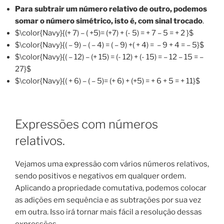
Para subtrair um número relativo de outro, podemos
somar o número simétrico, isto é, com sinal trocado
.
$\color{Navy}{(+ 7) – ( +5)= (+7) + (- 5) = + 7 – 5 = + 2 }$
$\color{Navy}{( – 9) – ( – 4) = ( – 9) +( + 4) = – 9 + 4 = – 5}$
$\color{Navy}{( – 12) – (+ 15) = (- 12) + (- 15) = – 12 – 15 = –
27}$
$\color{Navy}{( + 6) – ( – 5)= (+ 6) + (+5) = + 6 + 5 = + 11}$
Expressões com números
relativos.
Vejamos uma expressão com vários números relativos,
sendo positivos e negativos em qualquer ordem.
Aplicando a propriedade comutativa, podemos colocar
as adições em sequência e as subtrações por sua vez
em outra. Isso irá tornar mais fácil a resolução dessas