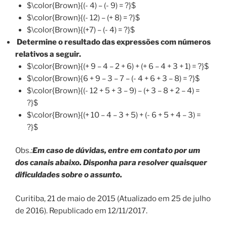
$\color{Brown}{(- 4) – (- 9) = ?}$
$\color{Brown}{(- 12) – (+ 8) = ?}$
$\color{Brown}{(+7) – (- 4) = ?}$
Determine o resultado das expressões com números
relativos a seguir.
$\color{Brown}{(+ 9 – 4 – 2 + 6) + (+ 6 – 4 + 3 + 1) = ?}$
$\color{Brown}{6 + 9 – 3 – 7 – (- 4 + 6 + 3 – 8) = ?}$
$\color{Brown}{(- 12 + 5 + 3 – 9) – (+ 3 – 8 + 2 – 4) =
?}$
$\color{Brown}{(+ 10 – 4 – 3 + 5) + (- 6 + 5 + 4 – 3) =
?}$
Obs.:
Em caso de dúvidas, entre em contato por um
dos canais abaixo. Disponha para resolver quaisquer
dificuldades sobre o assunto.
Curitiba, 21 de maio de 2015 (Atualizado em 25 de julho
de 2016). Republicado em 12/11/2017.