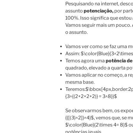
Pesquisando na internet, desco
assunto
potenciação,
por part
100%. Isso significa que esto
Vamos seguir mais um pouco. 
o assunto.
Vamos ver como se faz uma mul
Assim: $\color{Blue}{3^2\time
Temos agora uma
potência de
quadrado, elevado a quarta po
Vamos aplicar no começo, a re
mesma base.
Teremos:$\bbox[4px,border:2px
{3^{(2+2+2+2)} = 3^8}}$
Se observarmos bem, os expoe
{{[(3)^2]}^4}$, vemos que, se 
$\color{Blue}{2\times 4= 8}$ 
potências iguais.