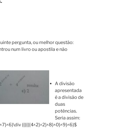
.
eguinte pergunta, ou melhor questão:
ntrou num livro ou apostila e não
A divisão
apresentada
é a divisão de
duas
potências.
Seria assim:
}^7}^6}\div {{{{{{4^2}^2}^8}^0}^9}^6}$