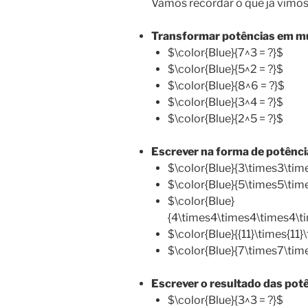
Vamos recordar o que já vimos
Transformar potências em mul
$\color{Blue}{7^3 = ?}$
$\color{Blue}{5^2 = ?}$
$\color{Blue}{8^6 = ?}$
$\color{Blue}{3^4 = ?}$
$\color{Blue}{2^5 = ?}$
Escrever na forma de potência
$\color{Blue}{3\times3\tim
$\color{Blue}{5\times5\tim
$\color{Blue}
{4\times4\times4\times4\t
$\color{Blue}{{11}\times{11}\
$\color{Blue}{7\times7\tim
Escrever o resultado das potê
$\color{Blue}{3^3 = ?}$