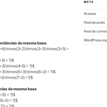
META
Acessar
Feed de posts
Feed de comen
WordPress.org
 potências de mesma base.
3^4}\times{3^2}\times{3^3}\times{3^5} =
^3} = ?}$
^3}\times{4^5} = ?}$
^3}\times{6^3}\times{6^2} = ?}$
^1}\times{7^2} =?}$
ncias de mesma base
.
^3)} = ?}$
3)^2} = ?}$
7)} = ?}$