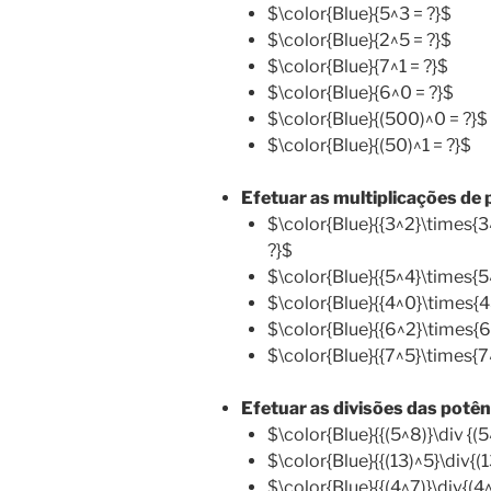
$\color{Blue}{5^3 = ?}$
$\color{Blue}{2^5 = ?}$
$\color{Blue}{7^1 = ?}$
$\color{Blue}{6^0 = ?}$
$\color{Blue}{(500)^0 = ?}$
$\color{Blue}{(50)^1 = ?}$
Efetuar as multiplicações de
$\color{Blue}{{3^2}\times{
?}$
$\color{Blue}{{5^4}\times{5
$\color{Blue}{{4^0}\times{4
$\color{Blue}{{6^2}\times{6
$\color{Blue}{{7^5}\times{7
Efetuar as divisões das potê
$\color{Blue}{{(5^8)}\div {(5
$\color{Blue}{{(13)^5}\div{(1
$\color{Blue}{{(4^7)}\div{(4^