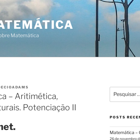
ATEMÁTICA
sobre Matemática
DECIOADAMS
Pesquisar
a – Aritimética,
por:
rais. Potenciação II
POSTS RECE
net.
Matemática – G
26 de novembro 