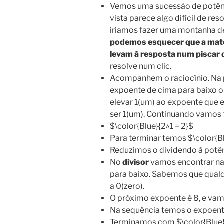
Vemos uma sucessão de potênci
vista parece algo difícil de re
iriamos fazer uma montanha de
podemos esquecer que a mate
levam à resposta num piscar 
resolve num clic.
Acompanhem o raciocínio. Na
expoente de cima para baixo o 
elevar 1(um) ao expoente que e
ser 1(um). Continuando vamos t
$\color{Blue}{2^1 = 2}$
Para terminar temos $\color{B
Reduzimos o dividendo à potên
No
divisor
vamos encontrar na 
para baixo. Sabemos que qualqu
a 0(zero).
O próximo expoente é 8, e vamo
Na sequência temos o expoente 
Terminamos com $\color{Blue}