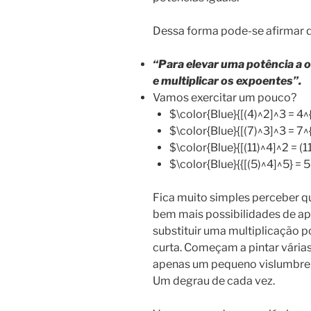
Dessa forma pode-se afirmar 
“Para elevar uma potência a o
e multiplicar os expoentes”.
Vamos exercitar um pouco?
$\color{Blue}{[(4)^2]^3 = 4^
$\color{Blue}{[(7)^3]^3 = 7^
$\color{Blue}{[(11)^4]^2 = (1
$\color{Blue}{{[(5)^4]^5} = 
Fica muito simples perceber 
bem mais possibilidades de ap
substituir uma multiplicação 
curta. Começam a pintar várias
apenas um pequeno vislumbre 
Um degrau de cada vez.