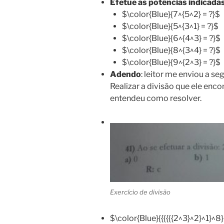
Efetue as potências indicadas
$\color{Blue}{7^{5^2} = ?}$
$\color{Blue}{5^{3^1} = ?}$
$\color{Blue}{6^{4^3} = ?}$
$\color{Blue}{8^{3^4} = ?}$
$\color{Blue}{9^{2^3} = ?}$
Adendo
: leitor me enviou a s
Realizar a divisão que ele enco
entendeu como resolver.
Exercício de divisão
$\color{Blue}{{{{{{2^3}^2}^1}^8