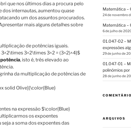
bri que nos últimos dias a procura pelo
Matemática – C
e dos internautas, aumentou quase
24 de novembro 
u atacando um dos assuntos procurados.
Apresentar mais alguns detalhes sobre
Matemática – C
6 de julho de 202
01.047-02 – Ma
tiplicação de potências iguais.
expressões alg
s 3^2\times 3^2\times 3^2 = (3^2)^4}$
29 de junho de 2
 potência
, isto é, três elevado ao
01.047-01 – Ma
tência.
polinômios por 
grinha da multiplicação de potências de
28 de junho de 2
 solid Olive]{\color{Blue}
COMENTÁRI
ntes na expressão $\color{Blue}
multiplicarmos os expoentes
ARQUIVOS
ou seja a soma dos expoentes das