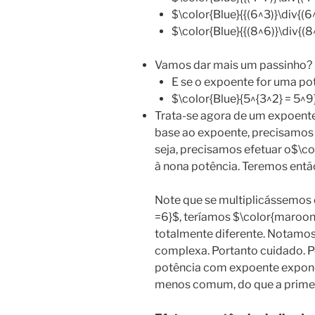
$\color{Blue}{{(6^3)}\div{(6^
$\color{Blue}{{(8^6)}\div{(8^
Vamos dar mais um passinho?
E se o expoente for uma po
$\color{Blue}{5^{3^2} = 5^9
Trata-se agora de um expoente
base ao expoente, precisamos 
seja, precisamos efetuar o$\co
à nona potência. Teremos entã
Note que se multiplicássemos 
=6}$, teríamos $\color{maroon}
totalmente diferente. Notamos
complexa. Portanto cuidado. 
potência com expoente exponen
menos comum, do que a primeir