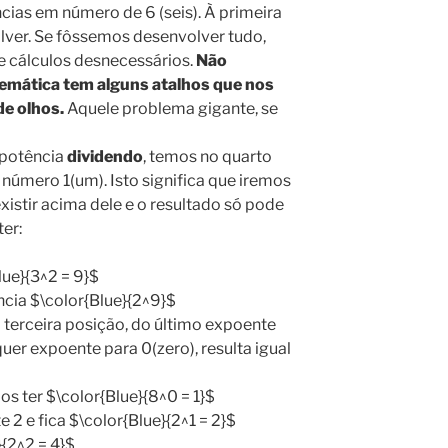
as em número de 6 (seis). À primeira
solver. Se fôssemos desenvolver tudo,
 cálculos desnecessários.
Não
mática tem alguns atalhos que nos
de olhos.
Aquele problema gigante, se
 potência
dividendo
, temos no quarto
número 1(um). Isto significa que iremos
xistir acima dele e o resultado só pode
er:
lue}{3^2 = 9}$
cia $\color{Blue}{2^9}$
terceira posição, do último expoente
er expoente para 0(zero), resulta igual
s ter $\color{Blue}{8^0 = 1}$
2 e fica $\color{Blue}{2^1 = 2}$
{2^2 = 4}$