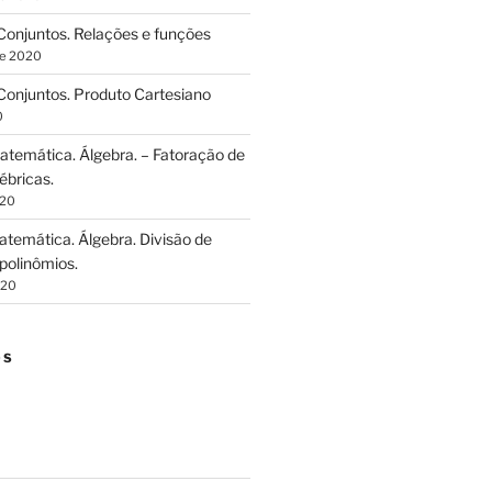
onjuntos. Relações e funções
de 2020
onjuntos. Produto Cartesiano
0
temática. Álgebra. – Fatoração de
ébricas.
020
temática. Álgebra. Divisão de
polinômios.
020
OS