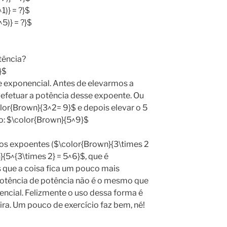
1)} = ?}$
5)} = ?}$
tência?
}$
 exponencial. Antes de elevarmos a
efetuar a potência desse expoente. Ou
lor{Brown}{3^2= 9}$ e depois elevar o 5
o: $\color{Brown}{5^9}$
os expoentes ($\color{Brown}{3\times 2
{5^{3\times 2} = 5^6}$, que é
 que a coisa fica um pouco mais
Potência de potência não é o mesmo que
cial. Felizmente o uso dessa forma é
a. Um pouco de exercício faz bem, né!