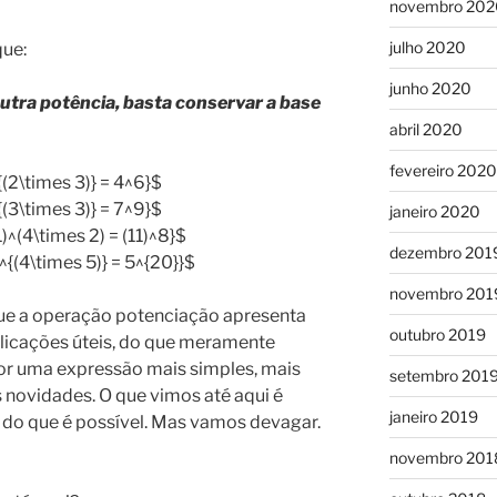
novembro 202
julho 2020
que:
junho 2020
utra potência, basta conservar a base
abril 2020
fevereiro 2020
{(2\times 3)} = 4^6}$
{(3\times 3)} = 7^9}$
janeiro 2020
1)^(4\times 2) = (11)^8}$
dezembro 201
5^{(4\times 5)} = 5^{20}}$
novembro 201
que a operação potenciação apresenta
outubro 2019
licações úteis, do que meramente
por uma expressão mais simples, mais
setembro 201
 novidades. O que vimos até aqui é
janeiro 2019
do que é possível. Mas vamos devagar.
novembro 201