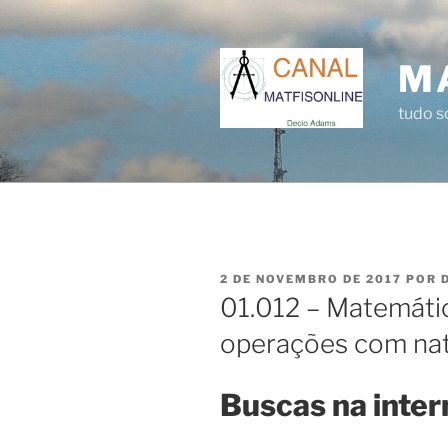
Pular
para
o
M
conteúdo
tudo 
PUBLICADO
2 DE NOVEMBRO DE 2017
POR
EM
01.012 – Matemátic
operações com natu
Buscas na inter