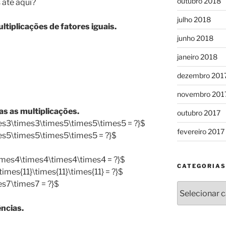
outubro 2018
 até aqui?
julho 2018
tiplicações de fatores iguais.
junho 2018
janeiro 2018
dezembro 201
novembro 201
s as multiplicações.
outubro 2017
es3\times3\times5\times5\times5 = ?}$
fevereiro 2017
es5\times5\times5\times5 = ?}$
imes4\times4\times4\times4 = ?}$
CATEGORIAS
times{11}\times{11}\times{11} = ?}$
es7\times7 = ?}$
Categorias
ncias.