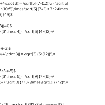
^{4\cdot 3}} = \sqrt[5] {7^{12}}\\ = \sqrt[5]
 7^{10/5}\times \sqrt[5] {7^2} = 7^2\times
5] {49}$
^3})^4}$
^{3\times 4}} = \sqrt[6] {4^{12}}\\ =
4})^3}$
^{4 \cdot 3}} = \sqrt[3] {5^{12}}\\ =
{7^3})^5}$
^{3\times 5}} = \sqrt[9] {7^{15}}\\ =
5} = \sqrt[3] {7^3} \times\sqrt[3] {7^2}\\ =
{4^2}\times\sqrt[3]{2^3}\times\sqrt[3]