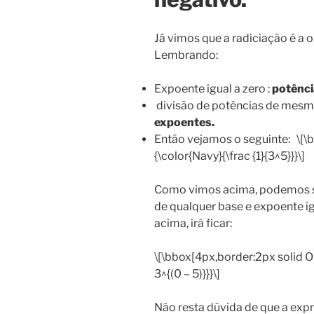
Já vimos que a radiciação é a 
Lembrando:
Expoente igual a zero :
potência
divisão de potências de mesm
expoentes.
Então vejamos o seguinte: \[\b
{\color{Navy}{\frac {1}{3^5}}}\]
Como vimos acima, podemos su
de qualquer base e expoente ig
acima, irá ficar:
\[\bbox[4px,border:2px solid Ol
3^{(0 – 5)}}}\]
Não resta dúvida de que a exp