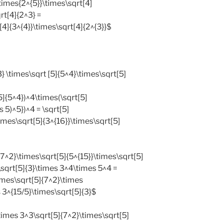
imes{2^{5}}\times\sqrt[4]
rt[4]{2^3} =
[4]{3^{4}}\times\sqrt[4]{2^{3}}$
3} \times\sqrt [5]{5^4}\times\sqrt[5]
5]{5^4})^4\times(\sqrt[5]
 5)^5})^4 = \sqrt[5]
times\sqrt[5]{3^{16}}\times\sqrt[5]
{7^2}\times\sqrt[5]{5^{15}}\times\sqrt[5]
\sqrt[5]{3}\times 3^4\times 5^4 =
imes\sqrt[5]{7^2}\times
 3^{15/5}\times\sqrt[5]{3}$
mes 3^3\sqrt[5]{7^2}\times\sqrt[5]