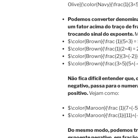
Olive]{\color{Navy}{\frac{1}{3^5}
Podemos converter denomin
um fator acima do traço de fr
trocando sinal do expoente.
M
$\color{Brown}{\frac {1}{5^3} = 
$\color{Brown}{\frac{1}{2^4} = 
$\color{Brown}{\frac{2}{3^{-2}}
$\color{Brown}{\frac{3^5}{5^{-
Não fica difícil entender qu
negativo, passa para o nume
positivo.
Vejam como:
$\color{Maroon}{\frac {1}{7^{-5
$\color{Maroon}{\frac{1}{{11}^{-
Do mesmo modo, podemos tr
expoente negativo, em fração