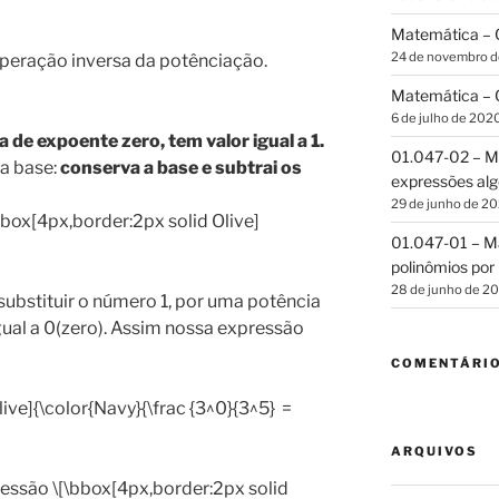
Matemática – C
24 de novembro 
operação inversa da potênciação.
Matemática – C
6 de julho de 202
 de expoente zero, tem valor igual a 1.
01.047-02 – Ma
a base:
conserva a base e subtrai os
expressões alg
29 de junho de 2
box[4px,border:2px solid Olive]
01.047-01 – Ma
polinômios por 
28 de junho de 2
bstituir o número 1, por uma potência
ual a 0(zero). Assim nossa expressão
COMENTÁRI
ive]{\color{Navy}{\frac {3^0}{3^5} =
ARQUIVOS
ressão \[\bbox[4px,border:2px solid