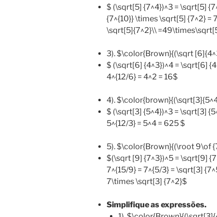
$ (\sqrt[5] {7^4})^3 = \sqrt[5] {7
{7^{10}} \times \sqrt[5] {7^2} =
\sqrt[5]{7^2}\\ =49\times\sqrt[
3). $\color{Brown}{(\sqrt [6]{4
$ (\sqrt[6] {4^3})^4 = \sqrt[6] {4
4^{12/6} = 4^2 = 16$
4). $\color{brown}{(\sqrt[3]{5^
$ (\sqrt[3] {5^4})^3 = \sqrt[3] {5
5^{12/3} = 5^4 = 625 $
5). $\color{Brown}{(\root 9\of 
$(\sqrt [9] {7^3})^5 = \sqrt[9] {7
7^{15/9} = 7^{5/3} = \sqrt[3] {7^
7\times \sqrt[3] {7^2}$
Simplifique as expressões.
1). $\color{Brown}{(\sqrt[3]