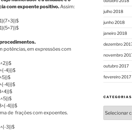
outubro 2018
ia com expoente positivo.
Assim:
julho 2018
1}{7^3}}$
junho 2018
1}{5^7}}$
janeiro 2018
s procedimentos.
dezembro 201
m potências, em expressões com
novembro 201
7^2}}$
outubro 2017
^{-4}}}$
fevereiro 2017
^5}}$
^{-4}}}$
3^4}}$
CATEGORIAS
6^5}}$
3^{-4}}}$
Categorias
orma de frações com expoentes.
^{-3}}$