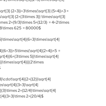
sqrt[3] {2^3})^3\times(\sqrt[3] {5^4})^3 =
s\sqrt[3] {2^{3\times 3}} \times\sqrt[3]
\times 2^{9/3}\times 5^{12/3} = 4^2\times
es 8\times 625 = 80000$
5}\times\sqrt[4]{6^3}\times\sqrt[4]
4]{6^3})^5\times(\sqrt[4]{2^4})^5 =
qrt[4]{6^{3\times 5}}\times\sqrt[4]
}}\times\sqrt[4]{{(2\times
$
3}\cdot\sqrt[4]{2^{12}}\sqrt[4]
es\sqrt[4]{3^3}\sqrt[4]
]{3}\times 2^{12/4}\times\sqrt[4]
t[4]{3^3}\times 2^{20/4}$