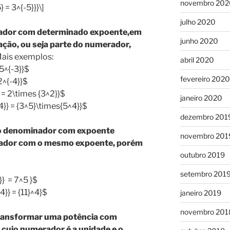
novembro 202
 = 3^{-5}}}\]
julho 2020
ador com determinado expoente,em
junho 2020
ação, ou seja parte do numerador,
ais exemplos:
abril 2020
5^{-3}}$
fevereiro 2020
2^{-4}}$
 = 2\times {3^2}}$
janeiro 2020
4}} = {3^5}\times{5^4}}$
dezembro 201
e, o denominador com expoente
novembro 201
rador com o mesmo expoente, porém
outubro 2019
setembro 201
}} = 7^5 }$
4}} = {11}^4}$
janeiro 2019
novembro 201
ansformar uma potência com
 cujo numerador é a unidade e o