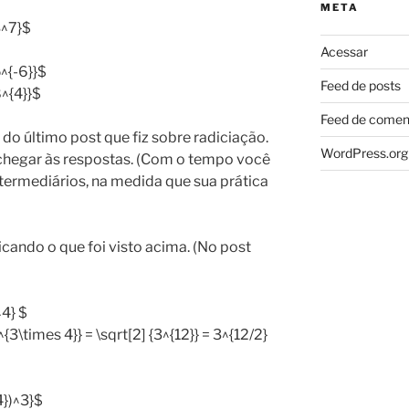
META
3^7}$
Acessar
^{-6}}$
Feed de posts
^{4}}$
Feed de comen
 do último post que fiz sobre radiciação.
WordPress.org
chegar às respostas. (Com o tempo você
termediários, na medida que sua prática
cando o que foi visto acima. (No post
^4} $
^{3\times 4}} = \sqrt[2] {3^{12}} = 3^{12/2}
4})^3}$