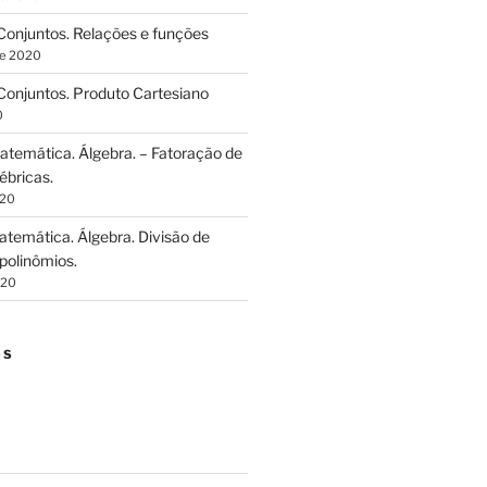
onjuntos. Relações e funções
de 2020
onjuntos. Produto Cartesiano
0
temática. Álgebra. – Fatoração de
ébricas.
020
temática. Álgebra. Divisão de
polinômios.
020
OS