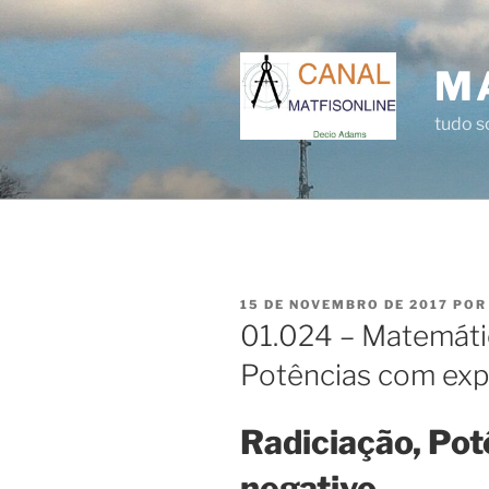
Pular
para
o
M
conteúdo
tudo 
PUBLICADO
15 DE NOVEMBRO DE 2017
PO
EM
01.024 – Matemátic
Potências com exp
Radiciação, Pot
negativo.