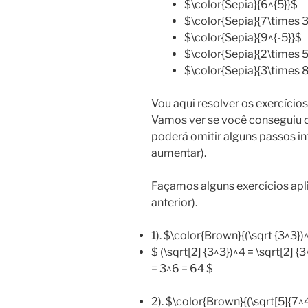
$\color{Sepia}{6^{5}}$
$\color{Sepia}{7\times 
$\color{Sepia}{9^{-5}}$
$\color{Sepia}{2\times 5
$\color{Sepia}{3\times 8
Vou aqui resolver os exercícios
Vamos ver se você conseguiu 
poderá omitir alguns passos in
aumentar).
Façamos alguns exercícios apli
anterior).
1). $\color{Brown}{(\sqrt {3^3})
$ (\sqrt[2] {3^3})^4 = \sqrt[2] {3
= 3^6 = 64 $
2). $\color{Brown}{(\sqrt[5]{7^