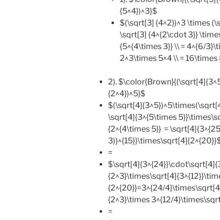
{5^4})^3}$
$(\sqrt[3] {4^2})^3 \times (\
\sqrt[3] {4^{2\cdot 3}} \time
{5^{4\times 3}} \\ = 4^{6/3}
2^3\times 5^4 \\ = 16\tim
2). $\color{Brown}{(\sqrt[4]{3^
{2^4})^5}$
$(\sqrt[4]{3^5})^5\times(\sqrt[
\sqrt[4]{3^{5\times 5}}\times\s
{2^{4\times 5}} = \sqrt[4]{3^{25
3)}^{15}}\times\sqrt[4]{2^{20}}
=
$\sqrt[4]{3^{24}}\cdot\sqrt[4]{
{2^3}\times\sqrt[4]{3^{12}}\tim
{2^{20}}=3^{24/4}\times\sqrt[4
{2^3}\times 3^{12/4}\times\sqr
=