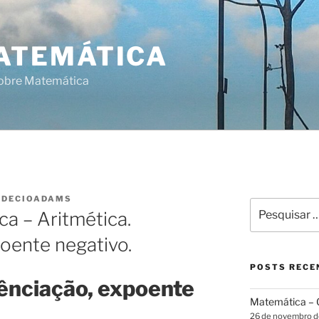
ATEMÁTICA
sobre Matemática
R
DECIOADAMS
Pesquisar
a – Aritmética.
por:
oente negativo.
POSTS RECE
ênciação, expoente
Matemática – G
26 de novembro 