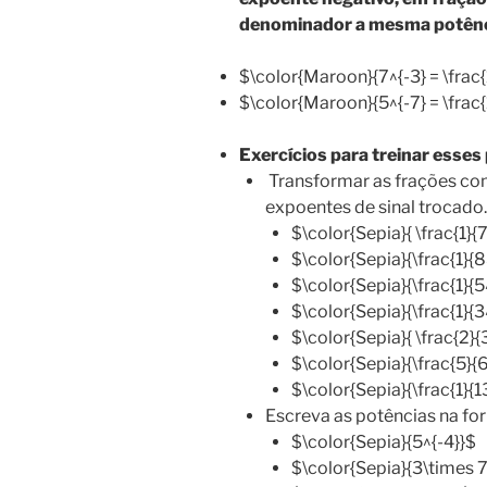
denominador a mesma potênc
$\color{Maroon}{7^{-3} = \frac{
$\color{Maroon}{5^{-7} = \frac{
Exercícios para treinar esse
Transformar as frações co
expoentes de sinal trocado.
$\color{Sepia}{ \frac{1}{
$\color{Sepia}{\frac{1}{8
$\color{Sepia}{\frac{1}{5
$\color{Sepia}{\frac{1}{3
$\color{Sepia}{ \frac{2}{
$\color{Sepia}{\frac{5}{
$\color{Sepia}{\frac{1}{1
Escreva as potências na f
$\color{Sepia}{5^{-4}}$
$\color{Sepia}{3\times 7