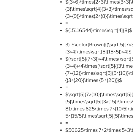
${3^6}\times{2^3}\times{3^3}\t
{3}\times\sqrt[4]{3^3}\times\sq
{3^{9}}\times{2^{8}}\times\sqrt
=
${15116544}\times\sqrt[4]{8}$
3). $\color{Brown}{(\sqrt[5]{7^
{3^4}\times\sqrt[5]{15^5})^4}$
$(\sqrt[5]{7^3})^4\times(\sqrt[
{3^4})^4\times(\sqrt[5]{(3\times
{7^{12}}\times\sqrt[5]{5^{16}}\
{{3^{20}}\times {5 ^{20}}}$
=
$\sqrt[5]{7^{10}}\times\sqrt[5]
{5}\times\sqrt[5]{3^{15}}\times
81\times 625\times 7^{10/5}\t
5^{15/5}\times\sqrt[5]{5}\times
=
$50625\times 7^2\times 5^3\ti