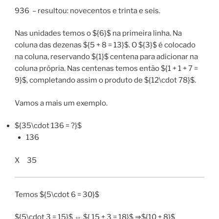
936 – resultou: novecentos e trinta e seis.
Nas unidades temos o ${6}$ na primeira linha. Na
coluna das dezenas ${5 + 8 = 13}$. O ${3}$ é colocado
na coluna, reservando ${1}$ centena para adicionar na
coluna própria. Nas centenas temos então ${1 + 1 + 7 =
9}$, completando assim o produto de ${12\cdot 78}$.
Vamos a mais um exemplo.
${35\cdot 136 = ?}$
136
X 35
Temos ${5\cdot 6 = 30}$
${5\cdot 3 = 15}$ ⇔ ${ 15 + 3 = 18}$ ⇒${10 + 8}$