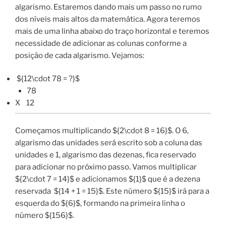
algarismo. Estaremos dando mais um passo no rumo
dos níveis mais altos da matemática. Agora teremos
mais de uma linha abaixo do traço horizontal e teremos
necessidade de adicionar as colunas conforme a
posição de cada algarismo. Vejamos:
${12\cdot 78 = ?}$
78
X 12
Começamos multiplicando ${2\cdot 8 = 16}$. O 6,
algarismo das unidades será escrito sob a coluna das
unidades e 1, algarismo das dezenas, fica reservado
para adicionar no próximo passo. Vamos multiplicar
${2\cdot 7 = 14}$ e adicionamos ${1}$ que é a dezena
reservada ${14 + 1 = 15}$. Este número ${15}$ irá para a
esquerda do ${6}$, formando na primeira linha o
número ${156}$.