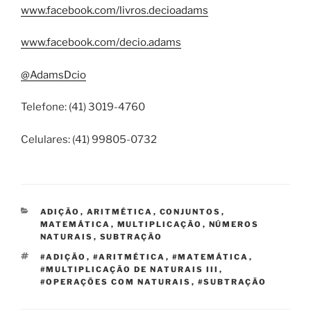
www.facebook.com/livros.decioadams
www.facebook.com/decio.adams
@AdamsDcio
Telefone: (41) 3019-4760
Celulares: (41) 99805-0732
CATEGORIAS
ADIÇÃO
,
ARITMÉTICA
,
CONJUNTOS
,
MATEMÁTICA
,
MULTIPLICAÇÃO
,
NÚMEROS
NATURAIS
,
SUBTRAÇÃO
TAGS
#ADIÇÃO
,
#ARITMÉTICA
,
#MATEMÁTICA
,
#MULTIPLICAÇÃO DE NATURAIS III
,
#OPERAÇÕES COM NATURAIS
,
#SUBTRAÇÃO