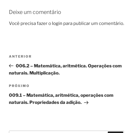
Deixe um comentário
Você precisa fazer o
login
para publicar um comentário.
Navegação
Post
ANTERIOR
de
anterior
006.2 – Matemática, aritmética. Operações com
Post
naturais. Multiplicação.
Próximo
PRÓXIMO
post
009.1 – Matemática, aritmética, operações com
naturais. Propriedades da adição.