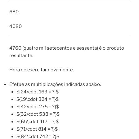
680
4080
4760 (quatro mil setecentos e sessenta) é o produto
resultante.
Hora de exercitar novamente.
Efetue as multiplicações indicadas abaixo.
${24\cdot 169 = ?}$
${19\cdot 324 = ?}$
${42\cdot 275 = ?}$
${32\cdot 538 = ?}$
${65\cdot 417 = ?}$
${71\cdot 814 = ?}$
${84\cdot 742 = ?}$