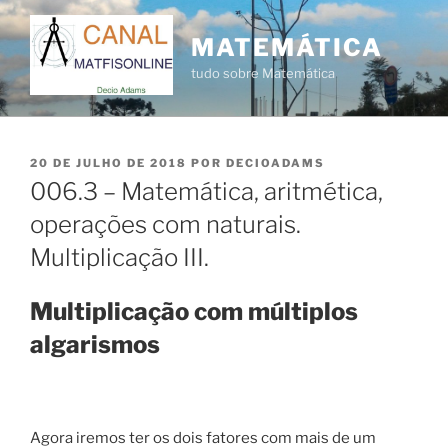
Pular
para
MATEMÁTICA
o
tudo sobre Matemática
conteúdo
PUBLICADO
20 DE JULHO DE 2018
POR
DECIOADAMS
EM
006.3 – Matemática, aritmética,
operações com naturais.
Multiplicação III.
Multiplicação com múltiplos
algarismos
Agora iremos ter os dois fatores com mais de um