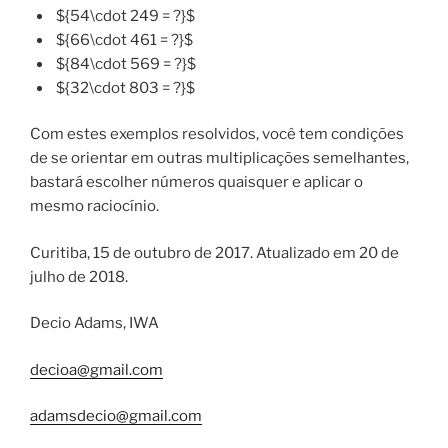
${54\cdot 249 = ?}$
${66\cdot 461 = ?}$
${84\cdot 569 = ?}$
${32\cdot 803 = ?}$
Com estes exemplos resolvidos, você tem condições
de se orientar em outras multiplicações semelhantes,
bastará escolher números quaisquer e aplicar o
mesmo raciocínio.
Curitiba, 15 de outubro de 2017. Atualizado em 20 de
julho de 2018.
Decio Adams, IWA
decioa@gmail.com
adamsdecio@gmail.com