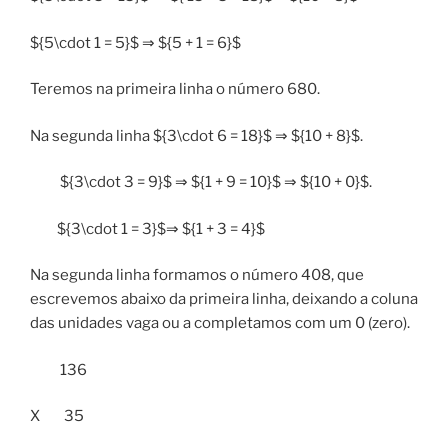
${5\cdot 1 = 5}$ ⇒ ${5 + 1 = 6}$
Teremos na primeira linha o número 680.
Na segunda linha ${3\cdot 6 = 18}$ ⇒ ${10 + 8}$.
${3\cdot 3 = 9}$ ⇒ ${1 + 9 = 10}$ ⇒ ${10 + 0}$.
${3\cdot 1 = 3}$⇒ ${1 + 3 = 4}$
Na segunda linha formamos o número 408, que
escrevemos abaixo da primeira linha, deixando a coluna
das unidades vaga ou a completamos com um 0 (zero).
136
X 35