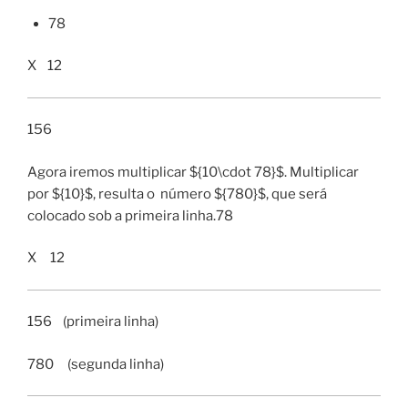
78
X 12
156
Agora iremos multiplicar ${10\cdot 78}$. Multiplicar
por ${10}$, resulta o número ${780}$, que será
colocado sob a primeira linha.78
X 12
156 (primeira linha)
780 (segunda linha)