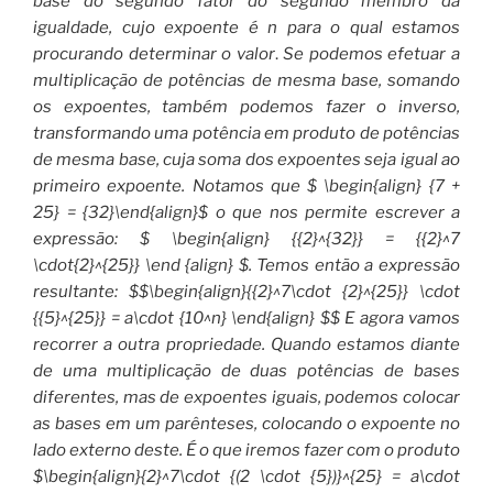
base do segundo fator do segundo membro da
igualdade, cujo expoente é
n para o qual estamos
procurando determinar o valor
.
Se podemos efetuar a
multiplicação de potências de mesma base, somando
os expoentes, também podemos fazer o inverso,
transformando uma potência em produto de potências
de mesma base, cuja soma dos expoentes seja igual ao
primeiro expoente. Notamos que $ \begin{align} {7 +
25} = {32}\end{align}$ o que nos permite escrever a
expressão: $ \begin{align} {{2}^{32}} = {{2}^7
\cdot{2}^{25}} \end {align} $. Temos então a expressão
resultante: $$\begin{align}{{2}^7\cdot {2}^{25}} \cdot
{{5}^{25}} = a\cdot {10^n} \end{align} $$ E agora vamos
recorrer a outra propriedade. Quando estamos diante
de uma multiplicação de duas potências de bases
diferentes, mas de expoentes iguais, podemos colocar
as bases em um parênteses, colocando o expoente no
lado externo deste. É o que iremos fazer com o produto
$\begin{align}{2}^7\cdot {(2 \cdot {5})}^{25} = a\cdot