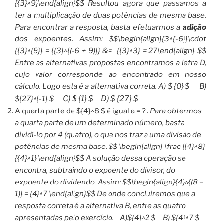
{{3}^9}\end{align}$$ Resultou agora que passamos a
ter a multiplicação de duas potências de mesma base.
Para encontrar a resposta, basta efetuarmos a
adição
dos expoentes. Assim: $$\begin{align}{3^{-6}}\cdot
{{3}^{9}} = {{3}^{(-6 + 9)}} &= {{3}^3} = 27\end{align} $$
Entre as alternativas propostas encontramos a letra D,
cujo valor corresponde ao encontrado em nosso
cálculo. Logo esta é a alternativa correta.
A) $ {0} $ B)
C) $ {1} $
D) $ {27} $
${27}^{-1} $
A quarta parte de ${4}^8 $ é igual a = ? .
Para obtermos
a quarta parte de um determinado número, basta
dividí-lo por 4 (quatro), o que nos traz a uma divisão de
potências de mesma base. $$ \begin{align} \frac {{4}^8}
{{4}^1} \end{align}$$ A solução dessa operação se
encontra, subtraindo o expoente do divisor, do
expoente do dividendo. Assim: $$\begin{align}{4}^{(8 –
1)} = {4}^7 \end{align}$$ De onde concluiremos que a
resposta correta é a alternativa B, entre as quatro
apresentadas pelo exercício. A)${4}^2 $ B) ${4}^7 $