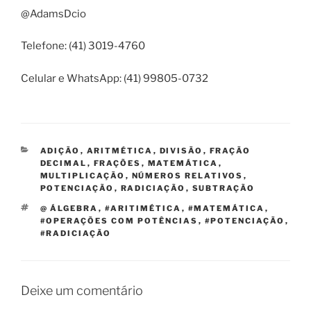
@AdamsDcio
Telefone: (41) 3019-4760
Celular e WhatsApp: (41) 99805-0732
CATEGORIAS
ADIÇÃO
,
ARITMÉTICA
,
DIVISÃO
,
FRAÇÃO
DECIMAL
,
FRAÇÕES
,
MATEMÁTICA
,
MULTIPLICAÇÃO
,
NÚMEROS RELATIVOS
,
POTENCIAÇÃO
,
RADICIAÇÃO
,
SUBTRAÇÃO
TAGS
@ ÁLGEBRA
,
#ARITIMÉTICA
,
#MATEMÁTICA
,
#OPERAÇÕES COM POTÊNCIAS
,
#POTENCIAÇÃO
,
#RADICIAÇÃO
Deixe um comentário