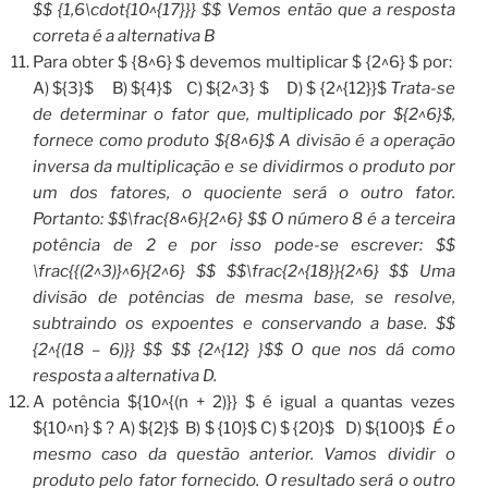
$$ {1,6\cdot{10^{17}}} $$ Vemos então que a resposta
correta é a alternativa B
Para obter $ {8^6} $ devemos multiplicar $ {2^6} $ por:
A) ${3}$ B) ${4}$ C) ${2^3} $ D) $ {2^{12}}$
Trata-se
de determinar o fator que, multiplicado por ${2^6}$,
fornece como produto ${8^6}$ A divisão é a operação
inversa da multiplicação e se dividirmos o produto por
um dos fatores, o quociente será o outro fator.
Portanto: $$\frac{8^6}{2^6} $$ O número 8 é a terceira
potência de 2 e por isso pode-se escrever: $$
\frac{{(2^3)}^6}{2^6} $$ $$\frac{2^{18}}{2^6} $$ Uma
divisão de potências de mesma base, se resolve,
subtraindo os expoentes e conservando a base. $$
{2^{(18 – 6)}} $$ $$ {2^{12} }$$ O que nos dá como
resposta a alternativa D.
A potência ${10^{(n + 2)}} $ é igual a quantas vezes
${10^n} $ ? A) ${2}$ B) $ {10}$ C) $ {20}$ D) ${100}$
É o
mesmo caso da questão anterior. Vamos dividir o
produto pelo fator fornecido. O resultado será o outro