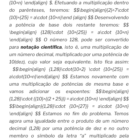
{10^n} \end{align} $. Efetuando a multiplicação dentro
do parênteses, teremos: $$\begin{align}{2}^7\cdot
{10}^{25} = a\cdot {10^n}\end {align} $$ Desenvolvendo
a potência de base dois restante teremos: $$
\begin{align} {128}\cdot {10^{25}} = a\cdot {10^n}
\end{align} $$ O número 128, pode ser convertido
para
notação científica
, isto é, uma multiplicação de
um número decimal, multiplicado por uma potência de
10(dez), cujo valor seja equivalente. Isto fica assim:
$$\begin{align} {1,28}\cdot{10^2} \cdot {10^{25}} =
a\cdot{10^n}\end{align} $$ Estamos novamente com
uma multiplicação de potências de mesma base e
vamos adicionar os expoentes: $$\begin{align}
{1,28}\cdot {{10}^{(2 + 25)}} = a\cdot {10^n} \end{align} $$
$$\begin{align}{1,28}\cdot {10^{27}} = a\cdot {10^n}
\end{align} $$ Estamos no fim do problema. Temos
agora uma igualdade entre o produto de um número
decimal (1,28) por uma potência de dez e no outro
membro o símbolo da letra “a” multiplicado pela