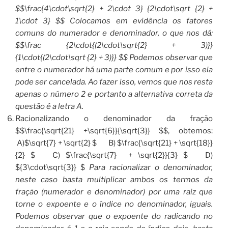
$$\frac{4\cdot\sqrt{2} + 2\cdot 3} {2\cdot\sqrt {2} +
1\cdot 3} $$ Colocamos em evidência os fatores
comuns do numerador e denominador, o que nos dá:
$$\frac {2\cdot{(2\cdot\sqrt{2} + 3)}}
{1\cdot{(2\cdot\sqrt {2} + 3)}} $$ Podemos observar que
entre o numerador há uma parte comum e por isso ela
pode ser cancelada. Ao fazer isso, vemos que nos resta
apenas o número 2 e portanto a alternativa correta da
questão é a letra A.
Racionalizando o denominador da fração
$$\frac{\sqrt{21} +\sqrt{6}}{\sqrt{3}} $$, obtemos:
A)$\sqrt{7} + \sqrt{2} $ B) $\frac{\sqrt{21} + \sqrt{18}}
{2} $ C) $\frac{\sqrt{7} + \sqrt{2}}{3} $ D)
${3\cdot\sqrt{3}} $
Para racionalizar o denominador,
neste caso basta multiplicar ambos os termos da
fração (numerador e denominador) por uma raiz que
torne o expoente e o índice no denominador, iguais.
Podemos observar que o expoente do radicando no