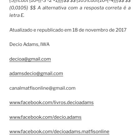
{5})\cdot {10^{(-3 -2 +1)}}}$$ $$ {105\cdot{10^{-4}}}$$ $$
{0,0105} $$ A alternativa com a resposta correta é a
letra E.
Atualizado e republicado em 18 de novembro de 2017
Decio Adams, IWA
decioa@gmail.com
adamsdecio@gmail.com
canalmatfisonline@gmail.com
www.facebook.com/livros.decioadams
www.facebook.com/decio.adams
www.facebook.com/decioadams.matfisonline