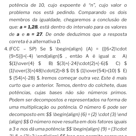
potência de 10, cujo expoente é “n”, cujo valor o
problema nos está pedindo. Comparando os dois
membros da igualdade, chegaremos a conclusão de
que:
a =
1,28
, está dentro do intervalo para os valores
de
a
e
n = 27
. De onde deduzimos que a resposta
correta é a alternativa D.
(FCC – SP) Se $ \begin{align} {A} = {[{6^2}\cdot
{9^5}]}^{-4} \end{align}$ , então A é igual a: A)
${1}\over{4} $ B) ${3}^{-24}\cdot{2}^{-6}$ C) $
{1}\over{3}^{48}\cdot{2}^8 $ D) $ {1}\over{54}^{10} $ E)
$ {54}^{-28} $.
Iremos começar outra vez. Este é mais
curto que o anterior. Temos, dentro do colchete, duas
potências, cujas bases não são números primos.
Podem ser decompostos e representados na forma de
uma multiplicação ou potência. O número 6 pode ser
decomposto em: $$ \begin{align} {6} = {2} \cdot {3} \end
{align} $$ O número nove resulta em dois fatores iguais
a 3 e nos dá uma potência: $$ \begin{align} {9} = {3\cdot