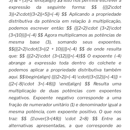
3} & = {3}^2 \end{align} $$ Isso nos permite escrever a
expressão da seguinte forma: $$ {{[(2\cdot
3)}^2\cdot{(3^2)}^5]}^{-4} $$ Aplicando a propriedade
distributiva da potência em relação à multiplicação,
podemos escrever então: $$ {[{2^2}\cdot {3^2}\cdot
{3^{10}}]}^{-4} $$ Agora multiplicamos as potências de
mesma base (3), somando seus expoentes.
$${[{2^2}\cdot{3^{(2 + 10)}}]}^{-4} $$ de onde resulta
que: $$ {[{2^2}\cdot {3^{12}}]}^{-4}$$ O expoente (-4)
abrange a expressão toda dentro do colchete e
podemos aplicar a propriedade distributiva também
aqui. $$\begin{align} {[{(2^2)}^{-4} \cdot{(3^{12})}^{-4}]} =
{[2^{-8}\cdot 3^{-48}]} \end{align} $$ Resulta uma
multiplicação de duas potências com expoentes
negativos. Expoente negativo corresponde a uma
fração de numerador unitário (1) e denominador igual a
mesma potência, com expoente positivo. O que nos
traz: $$ {1\over{3^{48}} \cdot 2^8} $$ Entre as
alternativas apresentadas, a que corresponde ao