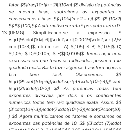
fator. $$\frac{10^{(n + 2)}}{10^n} $$ divisão de potências
de mesma base, subtraimos os expoentes e
conservamos a base. $$ {10}^{(n + 2 – n)} $$ $$ {10^2}
$$ $$ {100}$$ A alternativa correta é portanto a letra D
(UFMG) Simplificando-se a expressão $
\sqrt{9\cdot{10^{-6}}}\cdot\sqrt{0,0049}\cdot\sqrt{2,5\
cdot{10^3}}$, obtém-se: A) ${105} $ B) ${10,5}$ C)
${1,05} $ D)${0,105} $ E)${0,0105}$
Temos aqui uma
expressão em que todos os radicandos possuem raiz
quadrada exata. Basta fazer algumas transformações e
fica bem fácil. Observemos: $$
\sqrt{9\cdot{10^{-6}}}\cdot\sqrt{49\cdot{10^{-4}}}\cdot
\sqrt{25\cdot{10^2}} $$ As potências todas tem
expoentes divisíveis por dois e os coeficientes
numéricos todos tem raiz quadrada exata. Assim: $$
{3\cdot{10^{-3}}}\cdot{7\cdot{10^{-2}}}\cdot{5\cdot{10}
} $$ Agora multiplicamos os fatores e somamos os
expoentes das potências de 10. $$ {(3\cdot {7}\cdot