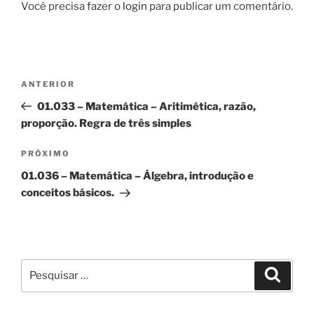
Você precisa fazer o
login
para publicar um comentário.
Navegação
Post
ANTERIOR
de
anterior
01.033 – Matemática – Aritimética, razão,
Post
proporção. Regra de três simples
Próximo
PRÓXIMO
post
01.036 – Matemática – Álgebra, introdução e
conceitos básicos.
Pesquisar
Pesqui
por: