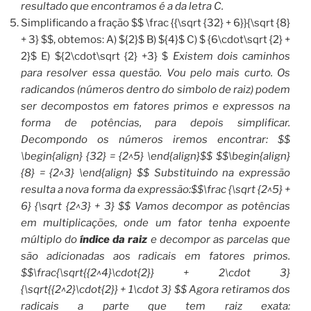
resultado que encontramos é a da letra C.
Simplificando a fração $$ \frac {{\sqrt {32} + 6}}{\sqrt {8}
+ 3} $$, obtemos: A) ${2}$ B) ${4}$ C) $ {6\cdot\sqrt {2} +
2}$ E) ${2\cdot\sqrt {2} +3} $
Existem dois caminhos
para resolver essa questão. Vou pelo mais curto. Os
radicandos (números dentro do simbolo de raiz) podem
ser decompostos em fatores primos e expressos na
forma de potências, para depois simplificar.
Decompondo os números iremos encontrar: $$
\begin{align} {32} = {2^5} \end{align}$$ $$\begin{align}
{8} = {2^3} \end{align} $$ Substituindo na expressão
resulta a nova forma da expressão:$$\frac {\sqrt {2^5} +
6} {\sqrt {2^3} + 3} $$ Vamos decompor as potências
em multiplicações, onde um fator tenha expoente
múltiplo do
índice da raiz
e decompor as parcelas que
são adicionadas aos radicais em fatores primos.
$$\frac{\sqrt{{2^4}\cdot{2}} + 2\cdot 3}
{\sqrt{{2^2}\cdot{2}} + 1\cdot 3} $$ Agora retiramos dos
radicais a parte que tem raiz exata: