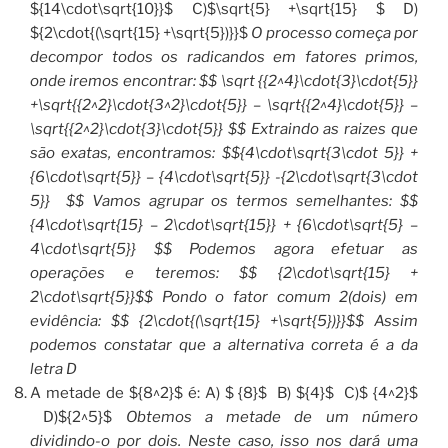
${14\cdot\sqrt{10}}$ C)$\sqrt{5} +\sqrt{15} $ D)
${2\cdot{(\sqrt{15} +\sqrt{5})}}$
O processo começa por
decompor todos os radicandos em fatores primos,
onde iremos encontrar: $$ \sqrt {{2^4}\cdot{3}\cdot{5}}
+\sqrt{{2^2}\cdot{3^2}\cdot{5}} – \sqrt{{2^4}\cdot{5}} –
\sqrt{{2^2}\cdot{3}\cdot{5}} $$ Extraindo as raizes que
são exatas, encontramos: $${4\cdot\sqrt{3\cdot 5}} +
{6\cdot\sqrt{5}} – {4\cdot\sqrt{5}} -{2\cdot\sqrt{3\cdot
5}} $$ Vamos agrupar os termos semelhantes: $$
{4\cdot\sqrt{15} – 2\cdot\sqrt{15}} + {6\cdot\sqrt{5} –
4\cdot\sqrt{5}} $$ Podemos agora efetuar as
operações e teremos: $$ {2\cdot\sqrt{15} +
2\cdot\sqrt{5}}$$ Pondo o fator comum 2(dois) em
evidência: $$ {2\cdot{(\sqrt{15} +\sqrt{5})}}$$ Assim
podemos constatar que a alternativa correta é a da
letra D
A metade de ${8^2}$ é: A) $ {8}$ B) ${4}$ C)$ {4^2}$
D)${2^5}$
Obtemos a metade de um número
dividindo-o por dois. Neste caso, isso nos dará uma