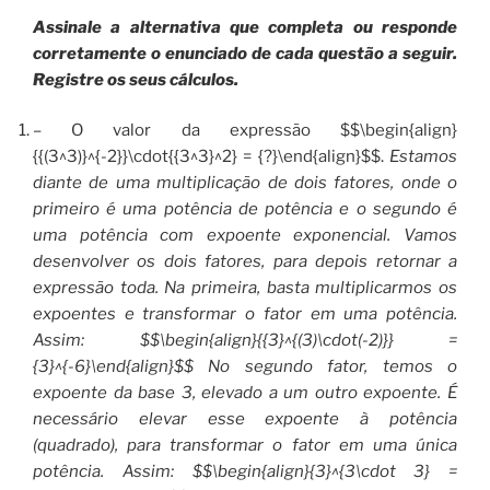
Assinale a alternativa que completa ou responde
corretamente o enunciado de cada questão a seguir.
Registre os seus cálculos.
– O valor da expressão $$\begin{align}
{{(3^3)}^{-2}}\cdot{{3^3}^2} = {?}\end{align}$$.
Estamos
diante de uma multiplicação de dois fatores, onde o
primeiro é uma potência de potência e o segundo é
uma potência com expoente exponencial. Vamos
desenvolver os dois fatores, para depois retornar a
expressão toda. Na primeira, basta multiplicarmos os
expoentes e transformar o fator em uma potência.
Assim: $$\begin{align}{{3}^{(3)\cdot(-2)}} =
{3}^{-6}\end{align}$$ No segundo fator, temos o
expoente da base 3, elevado a um outro expoente. É
necessário elevar esse expoente à potência
(quadrado), para transformar o fator em uma única
potência. Assim: $$\begin{align}{3}^{3\cdot 3} =