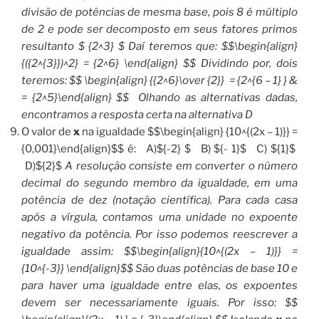
divisão de potências de mesma base, pois 8 é múltiplo
de 2 e pode ser decomposto em seus fatores primos
resultanto $ {2^3} $ Daí teremos que: $$\begin{align}
{({2^{3}})^2} = {2^6} \end{align} $$ Dividindo por, dois
teremos: $$ \begin{align} {{2^6}\over {2}} = {2^{6 – 1} } &
= {2^5}\end{align} $$ Olhando as alternativas dadas,
encontramos a resposta certa na alternativa D
O valor de
x
na igualdade $$\begin{align} {10^{(2x – 1)}} =
{0,001}\end{align}$$ é: A)${-2} $ B) ${- 1}$ C) ${1}$
D)${2}$
A resolução consiste em converter o número
decimal do segundo membro da igualdade, em uma
potência de dez (notação científica). Para cada casa
após a vírgula, contamos uma unidade no expoente
negativo da potência. Por isso podemos reescrever a
igualdade assim: $$\begin{align}{10^{(2x – 1)}} =
{10^{-3}} \end{align}$$ São duas potências de base 10 e
para haver uma igualdade entre elas, os expoentes
devem ser necessariamente iguais. Por isso: $$