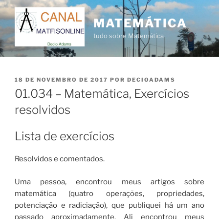
Pular
para
MATEMÁTICA
o
tudo sobre Matemática
conteúdo
PUBLICADO
18 DE NOVEMBRO DE 2017
POR
DECIOADAMS
EM
01.034 – Matemática, Exercícios
resolvidos
Lista de exercícios
Resolvidos e comentados.
Uma pessoa, encontrou meus artigos sobre
matemática (quatro operações, propriedades,
potenciação e radiciação), que publiquei há um ano
passado aproximadamente. Ali encontrou meus