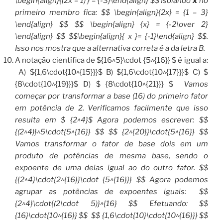
\begin{align}{(2x – 1) } = {-3}\end{align} $$ Isolando
x
no
primeiro membro fica: $$ \begin{align}{2x} = {1 – 3}
\end{align} $$ $$ \begin{align} {x} = {-2\over 2}
\end{align} $$ $$\begin{align}{ x }= {-1}\end{align} $$.
Isso nos mostra que a alternativa correta é a da letra B.
A notação científica de ${16^5}\cdot {5^{16}} $ é igual a:
A) ${1,6\cdot{10^{15}}}$ B) ${1,6\cdot{10^{17}}}$ C) $
{8\cdot{10^{19}}}$ D) $ {8\cdot{10^{21}}} $
Vamos
começar por transformar a base (16) do primeiro fator
em potência de 2. Verificamos facilmente que isso
resulta em $ {2^4}$ Agora podemos escrever: $$
{(2^4)}^5\cdot{5^{16}} $$ $$ {2^{20}}\cdot{5^{16}} $$
Vamos transformar o fator de base dois em um
produto de potências de mesma base, sendo o
expoente de uma delas igual ao do outro fator. $$
{{2^4}\cdot{2^{16}}\cdot {5^{16}}} $$ Agora podemos
agrupar as potências de expoentes iguais:
$$
{2^4}\cdot{(2\cdot 5)}^{16} $$ Efetuando: $$
{16}\cdot{10^{16}} $$ $$ {1,6\cdot{10}\cdot{10^{16}}} $$