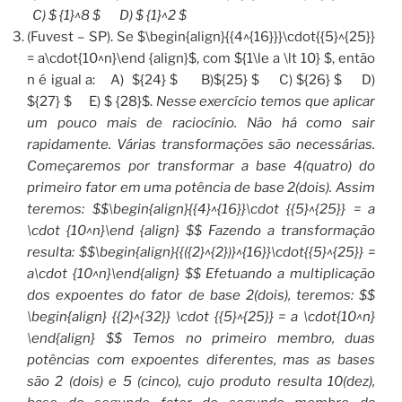
C) $ {1}^8 $ D) $ {1}^2 $
(Fuvest – SP). Se $\begin{align}{{4^{16}}}\cdot{{5}^{25}}
= a\cdot{10^n}\end {align}$, com ${1\le a \lt 10} $, então
n é igual a: A) ${24} $ B)${25} $ C) ${26} $ D)
${27} $ E) $ {28}$.
Nesse exercício temos que aplicar
um pouco mais de raciocínio. Não há como sair
rapidamente. Várias transformações são necessárias.
Começaremos por transformar a base 4(quatro) do
primeiro fator em uma potência de base 2(dois). Assim
teremos: $$\begin{align}{{4}^{16}}\cdot {{5}^{25}} = a
\cdot {10^n}\end {align} $$ Fazendo a transformação
resulta: $$\begin{align}{{({2}^{2})}^{16}}\cdot{{5}^{25}} =
a\cdot {10^n}\end{align} $$ Efetuando a multiplicação
dos expoentes do fator de base 2(dois), teremos: $$
\begin{align} {{2}^{32}} \cdot {{5}^{25}} = a \cdot{10^n}
\end{align} $$ Temos no primeiro membro, duas
potências com expoentes diferentes, mas as bases
são 2 (dois) e 5 (cinco), cujo produto resulta 10(dez),