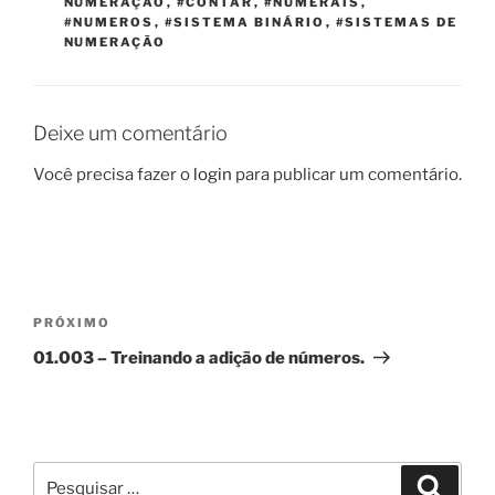
NUMERAÇÃO
,
#CONTAR
,
#NUMERAIS
,
#NUMEROS
,
#SISTEMA BINÁRIO
,
#SISTEMAS DE
NUMERAÇÃO
Deixe um comentário
Você precisa fazer o
login
para publicar um comentário.
Navegação
de
Próximo
PRÓXIMO
Post
post
01.003 – Treinando a adição de números.
Pesquisar
Pesqui