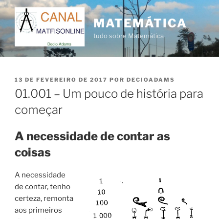
Pular
para
MATEMÁTICA
o
tudo sobre Matemática
conteúdo
PUBLICADO
13 DE FEVEREIRO DE 2017
POR
DECIOADAMS
EM
01.001 – Um pouco de história para
começar
A necessidade de contar as
coisas
A necessidade
de contar, tenho
certeza, remonta
aos primeiros