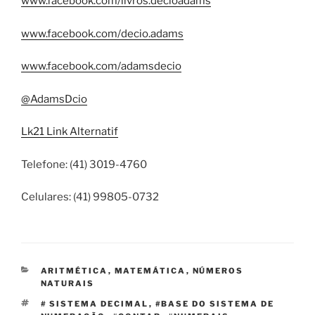
www.facebook.com/livros.decioadams
www.facebook.com/decio.adams
www.facebook.com/adamsdecio
@AdamsDcio
Lk21 Link Alternatif
Telefone: (41) 3019-4760
Celulares: (41) 99805-0732
CATEGORIAS
ARITMÉTICA
,
MATEMÁTICA
,
NÚMEROS
NATURAIS
TAGS
# SISTEMA DECIMAL
,
#BASE DO SISTEMA DE